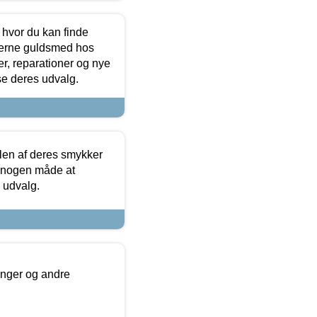
 hvor du kan finde
terne guldsmed hos
r, reparationer og nye
se deres udvalg.
len af deres smykker
å nogen måde at
s udvalg.
inger og andre