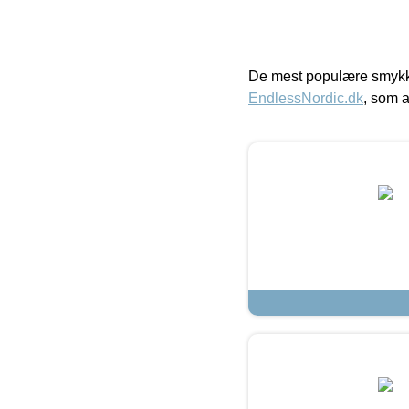
De mest populære smykk
EndlessNordic.dk
, som a