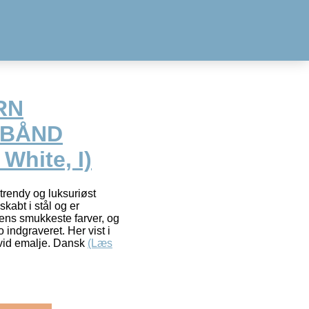
RN
MBÅND
 White, I)
trendy og luksuriøst
abt i stål og er
ns smukkeste farver, og
ndgraveret. Her vist i
hvid emalje. Dansk
(Læs