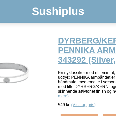
Sushiplus
DYRBERG/KE
PENNIKA AR
343292 (Silver,
En nyklassiker med et feminint, 
udtryk: PENNIKA armbåndet er sk
håndmalet med emalje i sæsone
med lille DYRBERG/KERN logo i
skinnende sølvtonet finish og 
mere)
549
kr.
(Vis fragtpris)