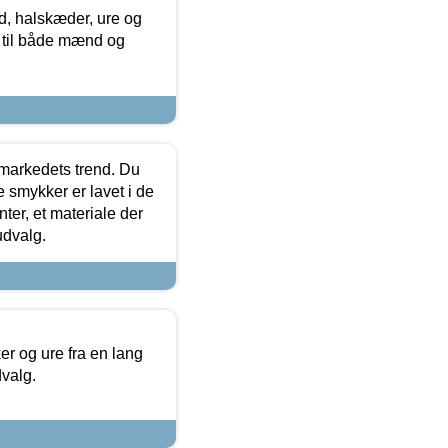
, halskæder, ure og
r til både mænd og
markedets trend. Du
e smykker er lavet i de
ter, et materiale der
udvalg.
 og ure fra en lang
dvalg.