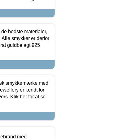
 de bedste materialer,
 Alle smykker er derfor
arat guldbelagt 925
dansk smykkemærke med
ewellery er kendt for
ers. Klik her for at se
kkebrand med