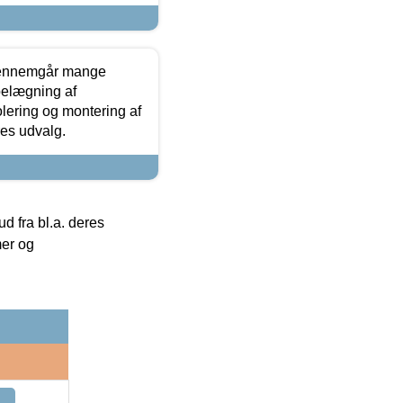
gennemgår mange
 belægning af
olering og montering af
res udvalg.
 fra bl.a. deres
mer og