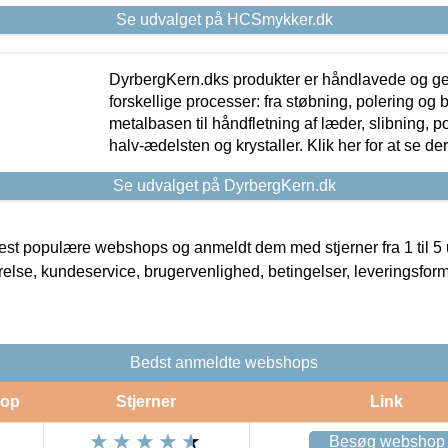
Se udvalget på HCSmykker.dk
DyrbergKern.dks produkter er håndlavede og 
forskellige processer: fra støbning, polering og
metalbasen til håndfletning af læder, slibning, p
halv-ædelsten og krystaller. Klik her for at se de
Se udvalget på DyrbergKern.dk
t populære webshops og anmeldt dem med stjerner fra 1 til 5 ud
rrelse, kundeservice, brugervenlighed, betingelser, leveringsfor
Bedst anmeldte webshops
op
Stjerner
Link
Besøg webshop