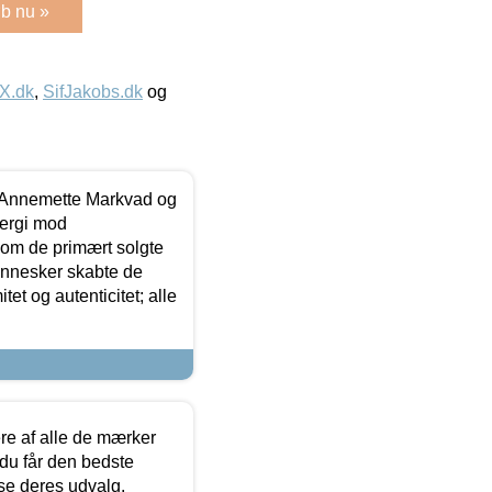
b nu »
IX.dk
,
SifJakobs.dk
og
- Annemette Markvad og
ergi mod
som de primært solgte
mennesker skabte de
et og autenticitet; alle
.
re af alle de mærker
 du får den bedste
 se deres udvalg.