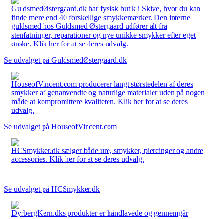
GuldsmedØstergaard.dk har fysisk butik i Skive, hvor du kan
finde mere end 40 forskellige smykkemærker. Den interne
guldsmed hos Guldsmed Østergaard udfører alt fra
stenfatninger, reparationer og nye unikke smykker efter eget
ønske. Klik her for at se deres udvalg.
Se udvalget på GuldsmedØstergaard.dk
HouseofVincent.com producerer langt størstedelen af deres
smykker af genanvendte og naturlige materialer uden på nogen
måde at kompromittere kvaliteten. Klik her for at se deres
udvalg.
Se udvalget på HouseofVincent.com
HCSmykker.dk sælger både ure, smykker, piercinger og andre
accessories. Klik her for at se deres udvalg.
Se udvalget på HCSmykker.dk
DyrbergKern.dks produkter er håndlavede og gennemgår