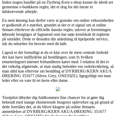
Inden nogen handler på en Dyrberg Kern e-shop kunne de ideelt set
gennemse e-butikkens regler, det er dog for det meste et
tidskrævende arbejde.
En nem løsning kan derfor være at granske om online virksomheden
er godkendt af e-mærket, grundet at det er et signal om at online
firmaet efterlever de officielle danske regler, udover at forretningen
løbende besigtiges af fagmænd som har nøje kendskab til reglerne
på området. Dette er desuden din anledning til hjælpende service,
når du udsættes for besvær med dit køb.
Ligeså er det fornuftigt at du er klar over de mest centrale forhold
der kan have indflydelse på bestillingen, som fx hvilken
returneringsret internet forhandleren kører med. I relation til det er
det virkelig afgørende, at man stadig beholder ens ordrekvittering, så
man altid kan eftervise sin bestilling af DYRBERG/KERN AKUA
ØRERING 351677 (Silver, Grey, ONESIZE), ligegyldigt om man
leder efter en vare til en herre eller dame.
Trustpilot tilbyder dig fuldkommen fine chancer for at gøre dig
bekendt med mange eksisterende brugeres oplevelser og på grund af
dette foreslåes det, at du bliver klogere på online firmaets
anmeldelser af DYRBERG/KERN AKUA ØRERING 351677