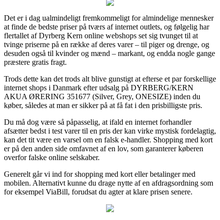
Det er i dag ualmindeligt fremkommeligt for almindelige mennesker
at finde de bedste priser på tværs af internet outlets, og følgelig har
flertallet af Dyrberg Kern online webshops set sig tvunget til at
tvinge priserne på en række af deres varer – til piger og drenge, og
desuden også til kvinder og mænd – markant, og endda nogle gange
præstere gratis fragt.
Trods dette kan det trods alt blive gunstigt at efterse et par forskellige
internet shops i Danmark efter udsalg på DYRBERG/KERN
AKUA ØRERING 351677 (Silver, Grey, ONESIZE) inden du
køber, således at man er sikker på at få fat i den prisbilligste pris.
Du må dog være så påpasselig, at ifald en internet forhandler
afsætter bedst i test varer til en pris der kan virke mystisk fordelagtig,
kan det tit være en varsel om en falsk e-handler. Shopping med kort
er på den anden side omfavnet af en lov, som garanterer køberen
overfor falske online selskaber.
Generelt går vi ind for shopping med kort eller betalinger med
mobilen. Alternativt kunne du drage nytte af en afdragsordning som
for eksempel ViaBill, forudsat du agter at klare prisen senere.