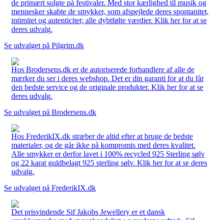
de primært solgte på festivaler. Med stor kærlighed til musik og
mennesker skabte de smykker, som afspejlede deres spontanitet,
intimitet og autenticitet; alle dybtfølte værdier. Klik her for at se
deres udvalg.
Se udvalget på Pilgrim.dk
Hos Brodersens.dk er de autoriserede forhandlere af alle de
mærker du ser i deres webshop. Det er din garanti for at du får
den bedste service og de originale produkter. Klik her for at se
deres udvalg.
Se udvalget på Brodersens.dk
Hos FrederikIX.dk stræber de altid efter at bruge de bedste
materialer, og de går ikke på kompromis med deres kvalitet.
Alle smykker er derfor lavet i 100% recycled 925 Sterling sølv
og 22 karat guldbelagt 925 sterling sølv. Klik her for at se deres
udvalg.
Se udvalget på FrederikIX.dk
Det prisvindende Sif Jakobs Jewellery er et dansk