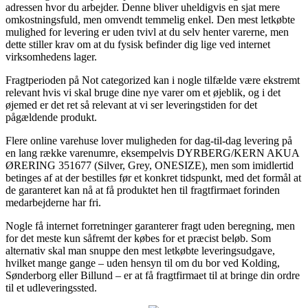
adressen hvor du arbejder. Denne bliver uheldigvis en sjat mere
omkostningsfuld, men omvendt temmelig enkel. Den mest letkøbte
mulighed for levering er uden tvivl at du selv henter varerne, men
dette stiller krav om at du fysisk befinder dig lige ved internet
virksomhedens lager.
Fragtperioden på Not categorized kan i nogle tilfælde være ekstremt
relevant hvis vi skal bruge dine nye varer om et øjeblik, og i det
øjemed er det ret så relevant at vi ser leveringstiden for det
pågældende produkt.
Flere online varehuse lover muligheden for dag-til-dag levering på
en lang række varenumre, eksempelvis DYRBERG/KERN AKUA
ØRERING 351677 (Silver, Grey, ONESIZE), men som imidlertid
betinges af at der bestilles før et konkret tidspunkt, med det formål at
de garanteret kan nå at få produktet hen til fragtfirmaet forinden
medarbejderne har fri.
Nogle få internet forretninger garanterer fragt uden beregning, men
for det meste kun såfremt der købes for et præcist beløb. Som
alternativ skal man snuppe den mest letkøbte leveringsudgave,
hvilket mange gange – uden hensyn til om du bor ved Kolding,
Sønderborg eller Billund – er at få fragtfirmaet til at bringe din ordre
til et udleveringssted.