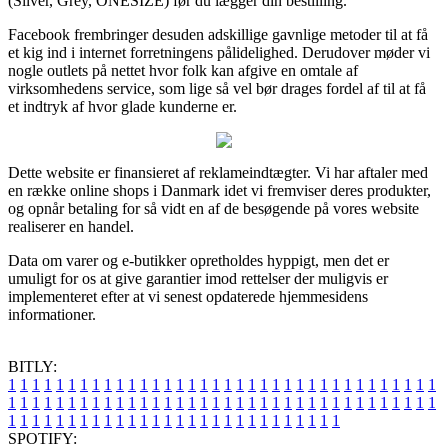
(Silver, Grey, ONESIZE) før du lægger din bestilling.
Facebook frembringer desuden adskillige gavnlige metoder til at få
et kig ind i internet forretningens pålidelighed. Derudover møder vi
nogle outlets på nettet hvor folk kan afgive en omtale af
virksomhedens service, som lige så vel bør drages fordel af til at få
et indtryk af hvor glade kunderne er.
Dette website er finansieret af reklameindtægter. Vi har aftaler med
en række online shops i Danmark idet vi fremviser deres produkter,
og opnår betaling for så vidt en af de besøgende på vores website
realiserer en handel.
Data om varer og e-butikker opretholdes hyppigt, men det er
umuligt for os at give garantier imod rettelser der muligvis er
implementeret efter at vi senest opdaterede hjemmesidens
informationer.
BITLY:
1
1
1
1
1
1
1
1
1
1
1
1
1
1
1
1
1
1
1
1
1
1
1
1
1
1
1
1
1
1
1
1
1
1
1
1
1
1
1
1
1
1
1
1
1
1
1
1
1
1
1
1
1
1
1
1
1
1
1
1
1
1
1
1
1
1
1
1
1
1
1
1
1
1
1
1
1
1
1
1
1
1
1
1
1
1
1
1
1
1
1
1
1
1
1
1
1
1
1
1
SPOTIFY: