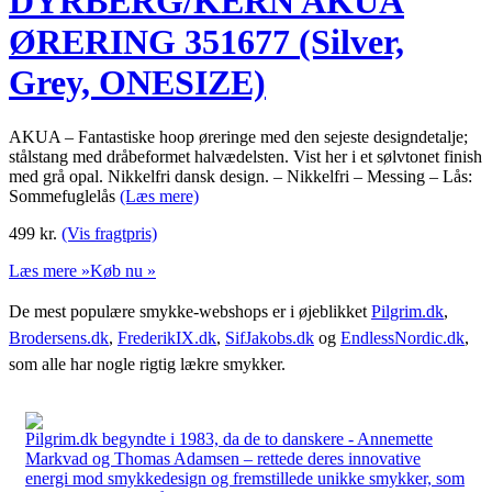
DYRBERG/KERN AKUA
ØRERING 351677 (Silver,
Grey, ONESIZE)
AKUA – Fantastiske hoop øreringe med den sejeste designdetalje;
stålstang med dråbeformet halvædelsten. Vist her i et sølvtonet finish
med grå opal. Nikkelfri dansk design. – Nikkelfri – Messing – Lås:
Sommefuglelås
(Læs mere)
499
kr.
(Vis fragtpris)
Læs mere »
Køb nu »
De mest populære smykke-webshops er i øjeblikket
Pilgrim.dk
,
Brodersens.dk
,
FrederikIX.dk
,
SifJakobs.dk
og
EndlessNordic.dk
,
som alle har nogle rigtig lækre smykker.
Pilgrim.dk begyndte i 1983, da de to danskere - Annemette
Markvad og Thomas Adamsen – rettede deres innovative
energi mod smykkedesign og fremstillede unikke smykker, som