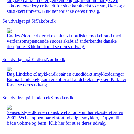
smykkemærke med et genkendeligt og moderne udtryk. Sif
Jakobs Jewellery er kendt for sine karakteristiske smykker og et
stilsikkert univers. Klik her for at se deres udvalg.
Se udvalget på SifJakobs.dk
EndlessNordic.dk er et eksklusivt nordisk smykkebrand med
verdensomspændende succes skabt af anderkendte danske
designere. Klik her for at se deres udvalg.
Se udvalget på EndlessNordic.dk
Bag LindebækSmykker.dk står en autodidakt smykkedesinger,
Emma Lindebæk, som er stifter af Lindebæk smykker. Klik her
for at se deres udvalg.
Se udvalget på LindebækSmykker.dk
Senseofstyle.dk er en dansk webshop som har eksisteret siden
2007. Webshoppen har et stort udvalg i smykker, hårpynt til
både voksne og børn. Klik her for at se deres udvalg.