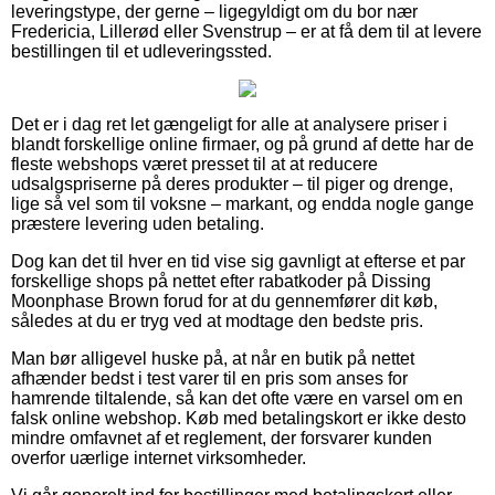
leveringstype, der gerne – ligegyldigt om du bor nær
Fredericia, Lillerød eller Svenstrup – er at få dem til at levere
bestillingen til et udleveringssted.
Det er i dag ret let gængeligt for alle at analysere priser i
blandt forskellige online firmaer, og på grund af dette har de
fleste webshops været presset til at at reducere
udsalgspriserne på deres produkter – til piger og drenge,
lige så vel som til voksne – markant, og endda nogle gange
præstere levering uden betaling.
Dog kan det til hver en tid vise sig gavnligt at efterse et par
forskellige shops på nettet efter rabatkoder på Dissing
Moonphase Brown forud for at du gennemfører dit køb,
således at du er tryg ved at modtage den bedste pris.
Man bør alligevel huske på, at når en butik på nettet
afhænder bedst i test varer til en pris som anses for
hamrende tiltalende, så kan det ofte være en varsel om en
falsk online webshop. Køb med betalingskort er ikke desto
mindre omfavnet af et reglement, der forsvarer kunden
overfor uærlige internet virksomheder.