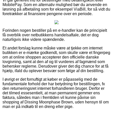
Vi går generelt ind for bestillinger med betalingskort eller
MobilePay. Som en alternativ mulighed bør du anvende en
løsning på afbetaling som for eksempel ViaBill, for så vidt du
foretrækker at finansiere pengene over en periode.
Forinden nogen bestiller på en e-handler kan de principielt
få overblik over netbutikkens handelsaftale, det er dog
naturligvis ikke videre spændende.
Et andet forslag kunne måske være at tjekke om internet
butikken er e-mærke godkendt, som skulle være et fingerpeg
om at online shoppen accepterer den officielle danske
lovgivning, samt at den af og til vurderes af fagmænd som
behersker reglerne. Derudover giver det dig chance for at få
hjælp, ifald du oplever besvær som følge af din bestilling.
I øvrigt er det fornuftigt at køber er påpasselig med de
fundamentale forhold der har betydning for bestillingen, fx
den returneringsret internet forhandleren bruger. Derfor er
det tilmed essesentielt, at man permanent gemmer ens
faktura, således man i fremtiden vil kunne påvise sin
shopping af Dissing Moonphase Brown, uden hensyn til om
man er på indkøb til en dreng eller pige.