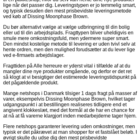
lige når det passer dig. Leveringstypen er jo temmelig smart,
og typisk desuden den mest prisbevidste leveringsmetode
ved køb af Dissing Moonphase Brown.
Du bør alternativt vælge at vælge udbringning til din bolig
eller ud til din arbejdsplads. Fragttypen bliver uheldigvis en
smule mere omkostningsfuld, men ydermere super smart.
Den mindst kostelige metode til levering er uden tvivl selv at
hente ordren, men den mulighed forudsætter at du lever lige
ved e-firmaets arbejdslager.
Fragttiden på Alle herreure er yderst vital i tilfælde af at du
mangler dine nye produkter omgående, og derfor er det ret
så klogt at vi besigtiger det estimerede leveringstidspunkt på
det pågældende produkt.
Mange netshops i Danmark tilsiger 1 dags fragt på masser af
varer, eksempelvis Dissing Moonphase Brown, hvilket tager
udgangspunkt i at bestillingen realiseres tidligere end et
angivent klokkeslæt, med det formål at de har en chance for
at nå at få varerne klargjort inden medarbejderne tager hjem.
Flere netshops garanterer levering uden omkostninger, men
typisk er det påkrævet at man shopper for et fastslået beløb. I
øvrigt skulle du udse dig den mest prisbevidste