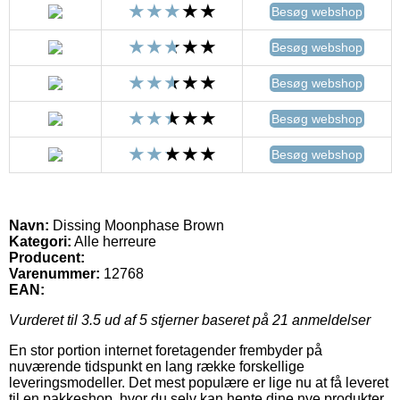
Besøg webshop
Besøg webshop
Besøg webshop
Besøg webshop
Besøg webshop
Navn:
Dissing Moonphase Brown
Kategori:
Alle herreure
Producent:
Varenummer:
12768
EAN:
Vurderet til
3.5
ud af 5 stjerner baseret på
21
anmeldelser
En stor portion internet foretagender frembyder på
nuværende tidspunkt en lang række forskellige
leveringsmodeller. Det mest populære er lige nu at få leveret
til en pakkeshop, hvor du selv kan hente dine nye produkter