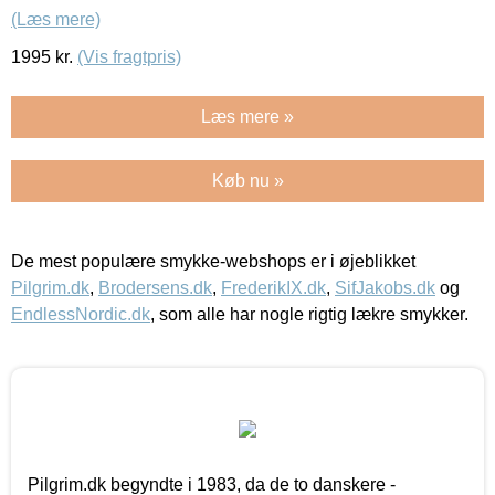
(Læs mere)
1995
kr.
(Vis fragtpris)
Læs mere »
Køb nu »
De mest populære smykke-webshops er i øjeblikket
Pilgrim.dk
,
Brodersens.dk
,
FrederikIX.dk
,
SifJakobs.dk
og
EndlessNordic.dk
, som alle har nogle rigtig lækre smykker.
Pilgrim.dk begyndte i 1983, da de to danskere -