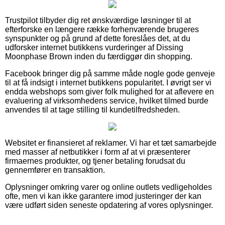
Trustpilot tilbyder dig ret ønskværdige løsninger til at
efterforske en længere række forhenværende brugeres
synspunkter og på grund af dette foreslåes det, at du
udforsker internet butikkens vurderinger af Dissing
Moonphase Brown inden du færdiggør din shopping.
Facebook bringer dig på samme måde nogle gode genveje
til at få indsigt i internet butikkens popularitet. I øvrigt ser vi
endda webshops som giver folk mulighed for at aflevere en
evaluering af virksomhedens service, hvilket tilmed burde
anvendes til at tage stilling til kundetilfredsheden.
Websitet er finansieret af reklamer. Vi har et tæt samarbejde
med masser af netbutikker i form af at vi præsenterer
firmaernes produkter, og tjener betaling forudsat du
gennemfører en transaktion.
Oplysninger omkring varer og online outlets vedligeholdes
ofte, men vi kan ikke garantere imod justeringer der kan
være udført siden seneste opdatering af vores oplysninger.