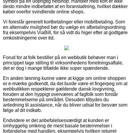
symbol på en uoprigtig netshop. Handler med kort er ikke
desto mindre indbefattet af en foranstaltning, hvilket dækker
køber overfor svindlende online shops.
Vi foreslår generelt kortbetalinger eller mobilbetaling. Som
en alternativ mulighed bør du vælge en afbetalingsordning
fra eksempelvis ViaBill, for så vidt du higer efter at godtgøre
omkostningerne over tid.
Forud for at folk bestiller på en webbutik behøver man i
princippet tage stilling til virksomhedens forretningsaftale,
det er dog i mange tilfælde ikke super spændende.
En anden løsning kunne være at kigge om online shoppen
er e-mærke godkendt, da det burde være et fingerpeg om at
webbutikken respekterer gældende dansk lovgivning,
foruden at den hyppigt overværes af fagfolk som forstår
bestemmelserne på området. Desuden tilbydes du
anledning til assistance, når du bliver udsat for besvær som
følge af dit indkøb.
Endvidere er det anbefalelsesværdigt at kunden er
omhyggelig omkring de mest basale bestemmelser i
forbindelse med handlen, eksempelvis hvilken returret