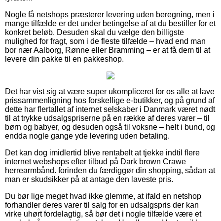
Nogle få netshops præsterer levering uden beregning, men i
mange tilfælde er det under betingelse af at du bestiller for et
konkret beløb. Desuden skal du vælge den billigste
mulighed for fragt, som i de fleste tilfælde – hvad end man
bor nær Aalborg, Rønne eller Bramming – er at få dem til at
levere din pakke til en pakkeshop.
Det har vist sig at være super ukompliceret for os alle at lave
prissammenligning hos forskellige e-butikker, og på grund af
dette har flertallet af internet selskaber i Danmark været nødt
til at trykke udsalgspriserne på en række af deres varer – til
børn og babyer, og desuden også til voksne – helt i bund, og
endda nogle gange yde levering uden betaling.
Det kan dog imidlertid blive rentabelt at tjekke indtil flere
internet webshops efter tilbud på Dark brown Crawe
herrearmbånd. forinden du færdiggør din shopping, sådan at
man er skudsikker på at antage den laveste pris.
Du bør lige meget hvad ikke glemme, at ifald en netshop
forhandler deres varer til salg for en udsalgspris der kan
virke uhørt fordelagtig, så bør det i nogle tilfælde være et