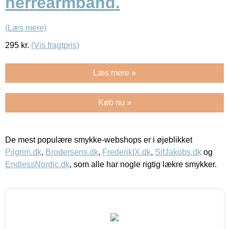
herrearmbånd.
(Læs mere)
295
kr.
(Vis fragtpris)
Læs mere »
Køb nu »
De mest populære smykke-webshops er i øjeblikket
Pilgrim.dk
,
Brodersens.dk
,
FrederikIX.dk
,
SifJakobs.dk
og
EndlessNordic.dk
, som alle har nogle rigtig lækre smykker.