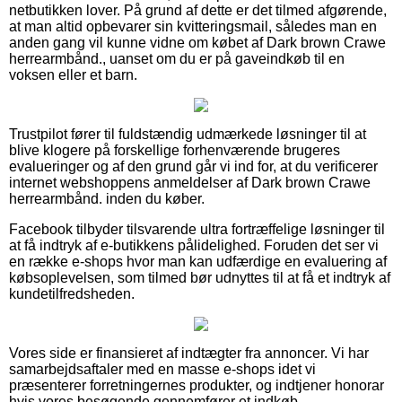
netbutikken lover. På grund af dette er det tilmed afgørende,
at man altid opbevarer sin kvitteringsmail, således man en
anden gang vil kunne vidne om købet af Dark brown Crawe
herrearmbånd., uanset om du er på gaveindkøb til en
voksen eller et barn.
Trustpilot fører til fuldstændig udmærkede løsninger til at
blive klogere på forskellige forhenværende brugeres
evalueringer og af den grund går vi ind for, at du verificerer
internet webshoppens anmeldelser af Dark brown Crawe
herrearmbånd. inden du køber.
Facebook tilbyder tilsvarende ultra fortræffelige løsninger til
at få indtryk af e-butikkens pålidelighed. Foruden det ser vi
en række e-shops hvor man kan udfærdige en evaluering af
købsoplevelsen, som tilmed bør udnyttes til at få et indtryk af
kundetilfredsheden.
Vores side er finansieret af indtægter fra annoncer. Vi har
samarbejdsaftaler med en masse e-shops idet vi
præsenterer forretningernes produkter, og indtjener honorar
hvis vores besøgende gennemfører et indkøb.