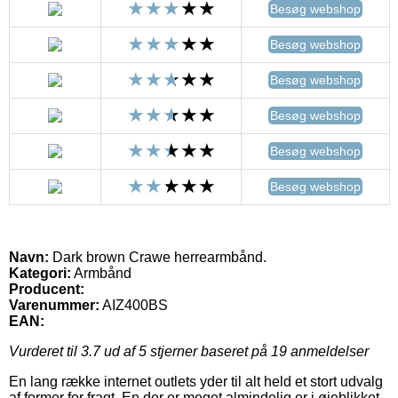
Besøg webshop
Besøg webshop
Besøg webshop
Besøg webshop
Besøg webshop
Besøg webshop
Navn:
Dark brown Crawe herrearmbånd.
Kategori:
Armbånd
Producent:
Varenummer:
AIZ400BS
EAN:
Vurderet til
3.7
ud af 5 stjerner baseret på
19
anmeldelser
En lang række internet outlets yder til alt held et stort udvalg
af former for fragt. En der er meget almindelig er i øjeblikket