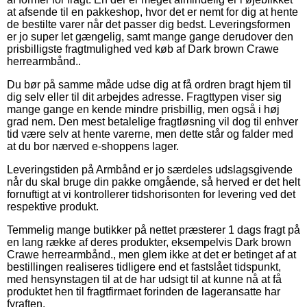
at afsende til en pakkeshop, hvor det er nemt for dig at hente
de bestilte varer når det passer dig bedst. Leveringsformen
er jo super let gængelig, samt mange gange derudover den
prisbilligste fragtmulighed ved køb af Dark brown Crawe
herrearmbånd..
Du bør på samme måde udse dig at få ordren bragt hjem til
dig selv eller til dit arbejdes adresse. Fragttypen viser sig
mange gange en kende mindre prisbillig, men også i høj
grad nem. Den mest betalelige fragtløsning vil dog til enhver
tid være selv at hente varerne, men dette står og falder med
at du bor nærved e-shoppens lager.
Leveringstiden på Armbånd er jo særdeles udslagsgivende
når du skal bruge din pakke omgående, så herved er det helt
fornuftigt at vi kontrollerer tidshorisonten for levering ved det
respektive produkt.
Temmelig mange butikker på nettet præsterer 1 dags fragt på
en lang række af deres produkter, eksempelvis Dark brown
Crawe herrearmbånd., men glem ikke at det er betinget af at
bestillingen realiseres tidligere end et fastslået tidspunkt,
med hensynstagen til at de har udsigt til at kunne nå at få
produktet hen til fragtfirmaet forinden de lageransatte har
fyraften.