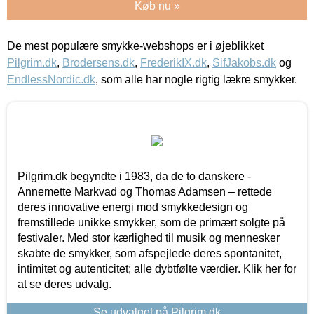
Køb nu »
De mest populære smykke-webshops er i øjeblikket
Pilgrim.dk
,
Brodersens.dk
,
FrederikIX.dk
,
SifJakobs.dk
og
EndlessNordic.dk
, som alle har nogle rigtig lækre smykker.
Pilgrim.dk begyndte i 1983, da de to danskere -
Annemette Markvad og Thomas Adamsen – rettede
deres innovative energi mod smykkedesign og
fremstillede unikke smykker, som de primært solgte på
festivaler. Med stor kærlighed til musik og mennesker
skabte de smykker, som afspejlede deres spontanitet,
intimitet og autenticitet; alle dybtfølte værdier. Klik her for
at se deres udvalg.
Se udvalget på Pilgrim.dk