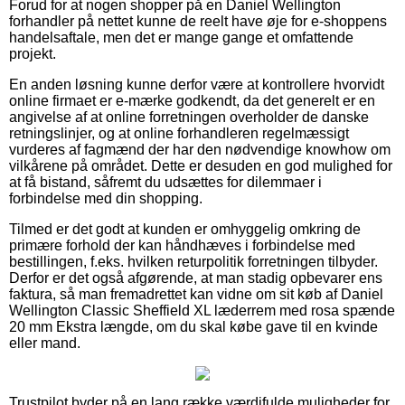
Forud for at nogen shopper på en Daniel Wellington
forhandler på nettet kunne de reelt have øje for e-shoppens
handelsaftale, men det er mange gange et omfattende
projekt.
En anden løsning kunne derfor være at kontrollere hvorvidt
online firmaet er e-mærke godkendt, da det generelt er en
angivelse af at online forretningen overholder de danske
retningslinjer, og at online forhandleren regelmæssigt
vurderes af fagmænd der har den nødvendige knowhow om
vilkårene på området. Dette er desuden en god mulighed for
at få bistand, såfremt du udsættes for dilemmaer i
forbindelse med din shopping.
Tilmed er det godt at kunden er omhyggelig omkring de
primære forhold der kan håndhæves i forbindelse med
bestillingen, f.eks. hvilken returpolitik forretningen tilbyder.
Derfor er det også afgørende, at man stadig opbevarer ens
faktura, så man fremadrettet kan vidne om sit køb af Daniel
Wellington Classic Sheffield XL læderrem med rosa spænde
20 mm Ekstra længde, om du skal købe gave til en kvinde
eller mand.
Trustpilot byder på en lang række værdifulde muligheder for