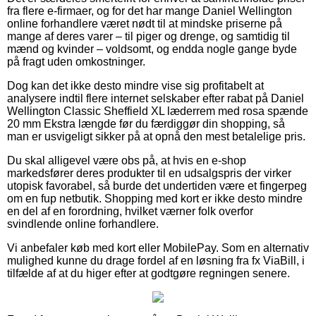
fra flere e-firmaer, og for det har mange Daniel Wellington
online forhandlere været nødt til at mindske priserne på
mange af deres varer – til piger og drenge, og samtidig til
mænd og kvinder – voldsomt, og endda nogle gange byde
på fragt uden omkostninger.
Dog kan det ikke desto mindre vise sig profitabelt at
analysere indtil flere internet selskaber efter rabat på Daniel
Wellington Classic Sheffield XL læderrem med rosa spænde
20 mm Ekstra længde før du færdiggør din shopping, så
man er usvigeligt sikker på at opnå den mest betalelige pris.
Du skal alligevel være obs på, at hvis en e-shop
markedsfører deres produkter til en udsalgspris der virker
utopisk favorabel, så burde det undertiden være et fingerpeg
om en fup netbutik. Shopping med kort er ikke desto mindre
en del af en forordning, hvilket værner folk overfor
svindlende online forhandlere.
Vi anbefaler køb med kort eller MobilePay. Som en alternativ
mulighed kunne du drage fordel af en løsning fra fx ViaBill, i
tilfælde af at du higer efter at godtgøre regningen senere.