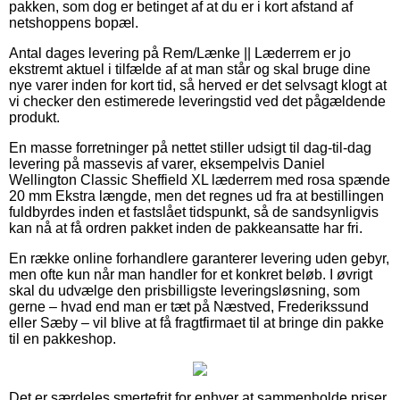
pakken, som dog er betinget af at du er i kort afstand af
netshoppens bopæl.
Antal dages levering på Rem/Lænke || Læderrem er jo
ekstremt aktuel i tilfælde af at man står og skal bruge dine
nye varer inden for kort tid, så herved er det selvsagt klogt at
vi checker den estimerede leveringstid ved det pågældende
produkt.
En masse forretninger på nettet stiller udsigt til dag-til-dag
levering på massevis af varer, eksempelvis Daniel
Wellington Classic Sheffield XL læderrem med rosa spænde
20 mm Ekstra længde, men det regnes ud fra at bestillingen
fuldbyrdes inden et fastslået tidspunkt, så de sandsynligvis
kan nå at få ordren pakket inden de pakkeansatte har fri.
En række online forhandlere garanterer levering uden gebyr,
men ofte kun når man handler for et konkret beløb. I øvrigt
skal du udvælge den prisbilligste leveringsløsning, som
gerne – hvad end man er tæt på Næstved, Frederikssund
eller Sæby – vil blive at få fragtfirmaet til at bringe din pakke
til en pakkeshop.
Det er særdeles smertefrit for enhver at sammenholde priser