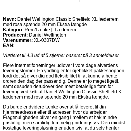
Navn:
Daniel Wellington Classic Sheffield XL læderrem
med rosa spænde 20 mm Ekstra længde
Kategori:
Rem/Lænke || Læderrem
Producent:
Daniel Wellington
Varenummer:
XL-0307DW
EAN:
Vurderet til
4.3
ud af 5 stjerner baseret på
3
anmeldelser
Flere internet forretninger udlover i vore dage alverdens
leveringsformer. En yndling er for øjeblikket pakkeshoppen,
fordi det så giver dig god fleksibilitet til at kunne afhente
ordren den dag der passer dig. Denne er jo meget ligetil,
samt desuden derudover den mest betalelige form for
levering ved køb af Daniel Wellington Classic Sheffield XL
læderrem med rosa spænde 20 mm Ekstra længde.
Du burde endvidere tænke over at få leveret til din
hjemmeadresse eller til adressen hvor du arbejder.
Fragtmuligheden bliver en gang i mellem et hak mindre
prisbillig, men samtidig temmelig gnidningsløs. Den mindst
kostelige leveringsløsning er uden tvivl at du selv henter