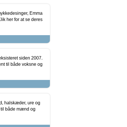
mykkedesinger, Emma
ik her for at se deres
ksisteret siden 2007.
nt til både voksne og
, halskæder, ure og
r til både mænd og