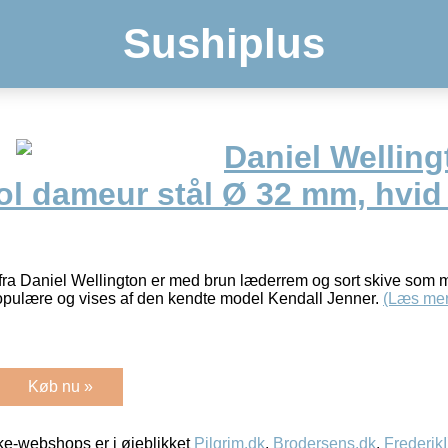
Sushiplus
Daniel Welling
tol dameur stål Ø 32 mm, hvi
r fra Daniel Wellington er med brun læderrem og sort skive som
populære og vises af den kendte model Kendall Jenner.
(Læs mer
Køb nu »
e-webshops er i øjeblikket
Pilgrim.dk
,
Brodersens.dk
,
Frederik