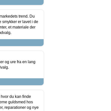
markedets trend. Du
e smykker er lavet i de
ter, et materiale der
udvalg.
 og ure fra en lang
dvalg.
 hvor du kan finde
terne guldsmed hos
r, reparationer og nye