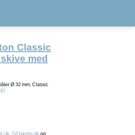
ton Classic
d skive med
 måler Ø 32 mm. Classic
e)
IX.dk
,
SifJakobs.dk
og