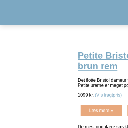
Petite Bris
brun rem
Det flotte Bristol dameu
Petite urerne er meget 
1099
kr.
(Vis fragtpris)
Læs mere »
De mest populære smykk