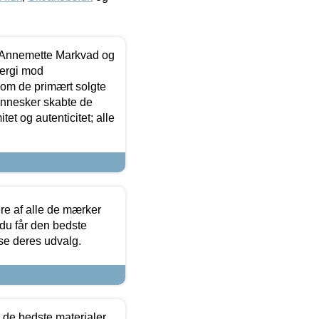
- Annemette Markvad og
ergi mod
som de primært solgte
mennesker skabte de
et og autenticitet; alle
.
re af alle de mærker
 du får den bedste
 se deres udvalg.
 de bedste materialer,