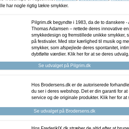
lle har nogle rigtig lækre smykker.
Pilgrim.dk begyndte i 1983, da de to danskere 
Thomas Adamsen – rettede deres innovative en
smykkedesign og fremstillede unikke smykker, 
på festivaler. Med stor kærlighed til musik og 
smykker, som afspejlede deres spontanitet, intimit
dybtfølte værdier. Klik her for at se deres udvalg
Se udvalget på Pilgrim.dk
Hos Brodersens.dk er de autoriserede forhandle
du ser i deres webshop. Det er din garanti for at
service og de originale produkter. Klik her for at
Se udvalget på Brodersens.dk
Hos FrederikIX.dk stræber de altid efter at bruge