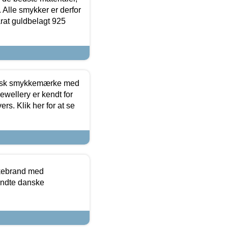
 Alle smykker er derfor
arat guldbelagt 925
dansk smykkemærke med
ewellery er kendt for
ers. Klik her for at se
kkebrand med
ndte danske