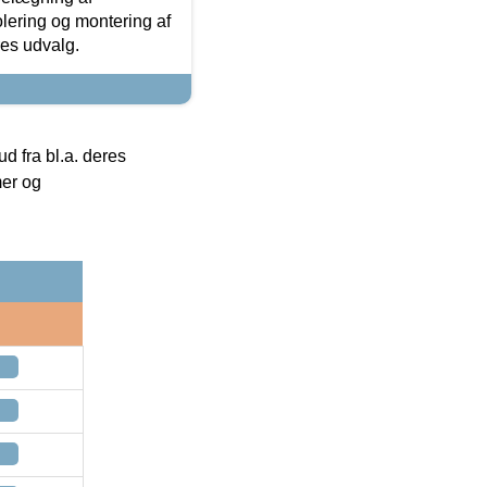
olering og montering af
res udvalg.
 fra bl.a. deres
mer og