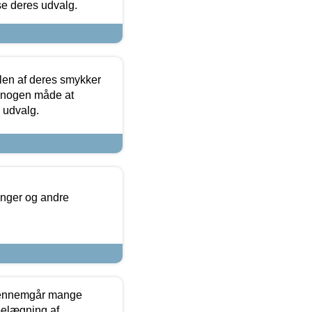
se deres udvalg.
len af deres smykker
å nogen måde at
s udvalg.
inger og andre
gennemgår mange
 belægning af