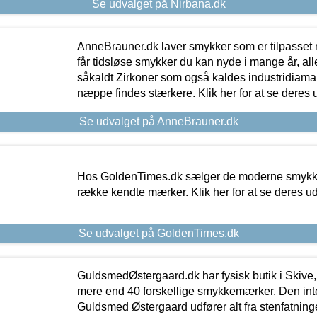
Se udvalget på Nirbana.dk
AnneBrauner.dk laver smykker som er tilpasset 
får tidsløse smykker du kan nyde i mange år, all
såkaldt Zirkoner som også kaldes industridiaman
næppe findes stærkere. Klik her for at se deres 
Se udvalget på AnneBrauner.dk
Hos GoldenTimes.dk sælger de moderne smykker
række kendte mærker. Klik her for at se deres u
Se udvalget på GoldenTimes.dk
GuldsmedØstergaard.dk har fysisk butik i Skive,
mere end 40 forskellige smykkemærker. Den in
Guldsmed Østergaard udfører alt fra stenfatninge