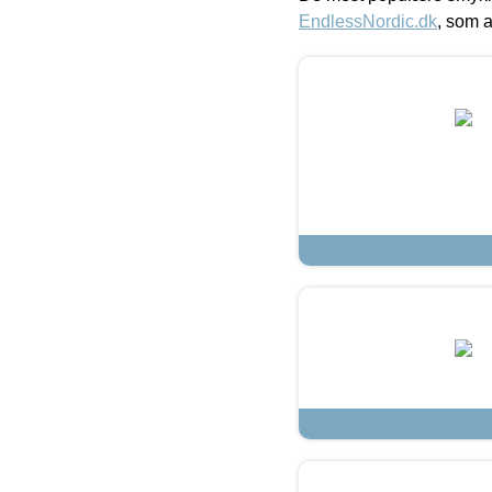
EndlessNordic.dk
, som a