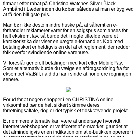
firmaer efter rabat på Christina Watches Silver Black
Armbånd i Læder inden du køber, således at man er tryg ved
at få den billigste pris.
Man bør ikke desto mindre huske på, at såfremt en e-
forhandler reklamerer varer for en salgspris som anses for
helt ekstremt lav, så burde det i nogle tilfælde være et
karakteristika der viser en uægte e-forhandler. Køb med
betalingskort er heldigvis en del af et reglement, der redder
folk overfor svindlende online varehuse.
Vi foreslår generelt betalinger med kort eller MobilePay.
Som et alternativ burde du vælge en afdragsordning fra for
eksempel ViaBill, ifald du har i sinde at honorere regningen
senere.
Forud for at nogen shopper i en CHRISTINA online
virksomhed bør de helt sikkert skimme deres
forretningsaftale, dog er det typisk et tidskrævende projekt.
Et nemmere alternativ kan være at undersøge hvorvidt
internet webshoppen er verificeret af e-mærket, grundet at
det almindeligvis er en indikation om at e-butikken opererer i