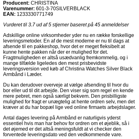
Producent:
CHRISTINA
Varenummer:
601-3-70SILVERBLACK
EAN:
1233330771749
Vurderet til
3.7
ud af 5 stjerner baseret på
45
anmeldelser
Adskillige online virksomheder yder nu en række forskellige
leveringsmetoder. En af de mest moderne er nu til dags at
afsende til en pakkeshop, hvor det er meget fleksibelt at
kunne hente pakken når der er mulighed for det.
Fragtmuligheden er altså usædvanlig fremkommelig, og i
mange tilfælde ligeledes den mest prisbevidste
leveringsversion ved køb af Christina Watches Silver Black
Armbånd i Læder.
Du kan derudover overveje at vælge afsending til hvor du
bor eller ud til dit arbejde. Den viser sig som regel en kende
mere pebret, men også særligt bekvem. Den prisbilligste
mulighed for fragt er unægtelig at hente ordren selv, men det
kræver at du har bopæl lige ved online firmaets arbejdslager.
Antal dages levering på Armbånd er naturligvis yderst
essentiel hvis man har behov for ordren om et øjeblik, så i
det øjemed er det altså meningsfuldt at vi checker den
forventede leveringsdato ved den vedkommende vare.