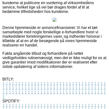
kunderne at publicere en vurdering af virksomhedens
service, hvilket lige så vel bør drages fordel af til at
bedømme tilfredsheden hos kunderne.
Denne hjemmeside er annoncefinansieret. Vi har et tæt
samarbejde med nogle forskellige e-forhandlere hvori vi
markedsfører forretningernes varer, og indhenter honorar i
tilfælde af at en af de besøgende på vores hjemmeside
realiserer en handel.
Fakta angående tilbud og forhandlere på nettet
vedligeholdes rutinemæssigt, men det er ikke muligt for os at
give garantier imod modifikationer der er realiseret efter
sidste opdatering af sidens informationer.
BITLY:
1
1
1
1
1
1
1
1
1
1
1
1
1
1
1
1
1
1
1
1
1
1
1
1
1
1
1
1
1
1
1
1
1
1
1
1
1
1
1
1
1
1
1
1
1
1
1
1
1
1
1
1
1
1
1
1
1
1
1
1
1
1
1
1
1
1
1
1
1
1
1
1
1
1
1
1
1
1
1
1
1
1
1
1
1
1
1
1
1
1
1
1
1
1
1
1
1
1
1
1
SPOTIFY:
1
1
1
1
1
1
1
1
1
1
1
1
1
1
1
1
1
1
1
1
1
1
1
1
1
1
1
1
1
1
1
1
1