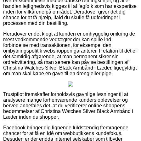
overensstemmelse med de danske retningslinjer, og at e-
handlen lejlighedsvis kigges til af fagfolk som har ekspertise
inden for vilkårene på området. Derudover giver det dig
chance for at få hjælp, ifald du skulle få udfordringer i
processen med din bestilling.
Herudover er det klogt at kunden er omhyggelig omkring de
mest vedkommende vedtægter der kan spille ind i
forbindelse med transaktionen, for eksempel den
ombytningspolitik webshoppen garanterer. I relation til det er
det samtidig afgørende, at man permanent sikrer sin
ordrekvittering, så man senere kan påvise bestillingen af
Christina Watches Silver Black Armbånd i Læder, ligegyldigt
om man skal købe en gave til en dreng eller pige.
Trustpilot fremskaffer forholdsvis gavnlige løsninger til at
analysere mange forhenværende kunders oplevelser og
herved anbefales det, at du verificerer online shoppens
bedømmelser af Christina Watches Silver Black Armbånd i
Læder inden du shopper.
Facebook bringer dig lignende fuldstændig fremragende
chancer for at få en idé om webbutikkens kundefokus.
Desuden er der endda internet selskaber som tilbyder