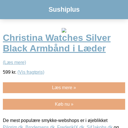
Sushiplus
Christina Watches Silver
Black Armbånd i Læder
(Læs mere)
599
kr.
(Vis fragtpris)
Læs mere »
Køb nu »
De mest populære smykke-webshops er i øjeblikket
Pilgrim.dk
,
Brodersens.dk
,
FrederikIX.dk
,
SifJakobs.dk
og