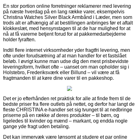
En stor portion online forretninger reklamerer med levering
på næste hverdag på en lang række varer, eksempelvis
Christina Watches Silver Black Armbånd i Læder, men som
trods alt er afhængig af at bestillingen anbringes før et aftalt
klokkeslæt, med hensynstagen til at de har mulighed for at
nå at få varerne betjent forud for at pakkemedarbejderne
holder fyraften.
Indtil flere internet virksomheder yder fragtfri levering, men
ofte under forudsætning af at man handler for et fastslået
beløb. I øvrigt kunne man udse dig den mest prisbevidste
leveringsform, hvilket ofte – uanset om man opholder sig i
Holstebro, Frederiksværk eller Billund – vil være at få
fragtmanden til at køre dine varer til en pakkeshop.
Det er jo efterhånden ret praktisk for alle at finde frem til de
bedste priser fra flere outlets på nettet, og derfor har langt de
fleste CHRISTINA e-handler set sig tvunget til at nedbringe
priserne på en række af deres produkter – til børn, og
ligeledes til kvinder og mænd – markant, og endda nogle
gange yde fragt uden betaling.
Det kan immervæk være lønsomt at studere et par online