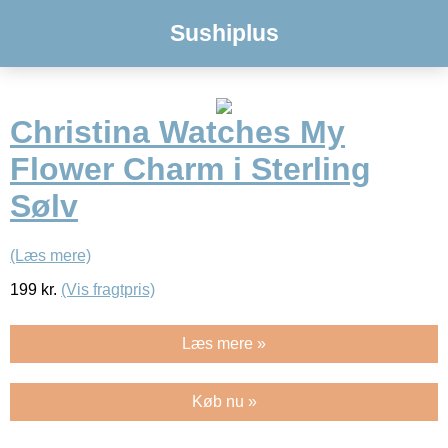
Sushiplus
Christina Watches My
Flower Charm i Sterling
Sølv
(Læs mere)
199
kr.
(Vis fragtpris)
Læs mere »
Køb nu »