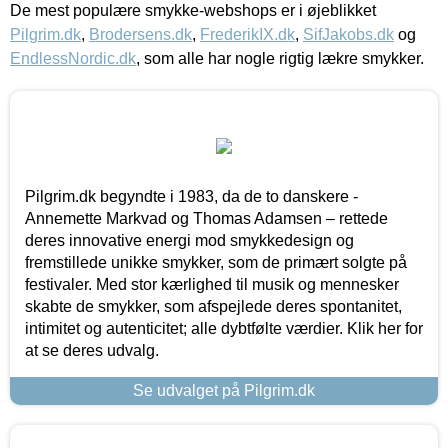
De mest populære smykke-webshops er i øjeblikket
Pilgrim.dk
,
Brodersens.dk
,
FrederikIX.dk
,
SifJakobs.dk
og
EndlessNordic.dk
, som alle har nogle rigtig lækre smykker.
Pilgrim.dk begyndte i 1983, da de to danskere -
Annemette Markvad og Thomas Adamsen – rettede
deres innovative energi mod smykkedesign og
fremstillede unikke smykker, som de primært solgte på
festivaler. Med stor kærlighed til musik og mennesker
skabte de smykker, som afspejlede deres spontanitet,
intimitet og autenticitet; alle dybtfølte værdier. Klik her for
at se deres udvalg.
Se udvalget på Pilgrim.dk