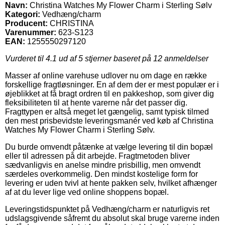
Navn:
Christina Watches My Flower Charm i Sterling Sølv
Kategori:
Vedhæng/charm
Producent:
CHRISTINA
Varenummer:
623-S123
EAN:
1255550297120
Vurderet til
4.1
ud af 5 stjerner baseret på
12
anmeldelser
Masser af online varehuse udlover nu om dage en række
forskellige fragtløsninger. En af dem der er mest populær er i
øjeblikket at få bragt ordren til en pakkeshop, som giver dig
fleksibiliteten til at hente varerne når det passer dig.
Fragttypen er altså meget let gængelig, samt typisk tilmed
den mest prisbevidste leveringsmanér ved køb af Christina
Watches My Flower Charm i Sterling Sølv.
Du burde omvendt påtænke at vælge levering til din bopæl
eller til adressen på dit arbejde. Fragtmetoden bliver
sædvanligvis en anelse mindre prisbillig, men omvendt
særdeles overkommelig. Den mindst kostelige form for
levering er uden tvivl at hente pakken selv, hvilket afhænger
af at du lever lige ved online shoppens bopæl.
Leveringstidspunktet på Vedhæng/charm er naturligvis ret
udslagsgivende såfremt du absolut skal bruge varerne inden