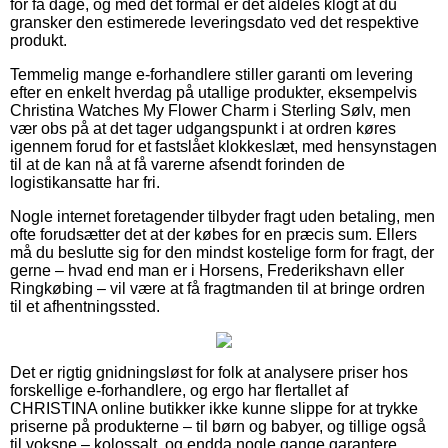
for få dage, og med det formål er det aldeles klogt at du
gransker den estimerede leveringsdato ved det respektive
produkt.
Temmelig mange e-forhandlere stiller garanti om levering
efter en enkelt hverdag på utallige produkter, eksempelvis
Christina Watches My Flower Charm i Sterling Sølv, men
vær obs på at det tager udgangspunkt i at ordren køres
igennem forud for et fastslået klokkeslæt, med hensynstagen
til at de kan nå at få varerne afsendt forinden de
logistikansatte har fri.
Nogle internet foretagender tilbyder fragt uden betaling, men
ofte forudsætter det at der købes for en præcis sum. Ellers
må du beslutte sig for den mindst kostelige form for fragt, der
gerne – hvad end man er i Horsens, Frederikshavn eller
Ringkøbing – vil være at få fragtmanden til at bringe ordren
til et afhentningssted.
Det er rigtig gnidningsløst for folk at analysere priser hos
forskellige e-forhandlere, og ergo har flertallet af
CHRISTINA online butikker ikke kunne slippe for at trykke
priserne på produkterne – til børn og babyer, og tillige også
til voksne – kolossalt, og endda nogle gange garantere