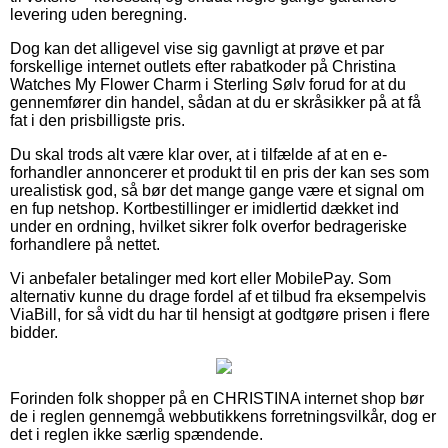
levering uden beregning.
Dog kan det alligevel vise sig gavnligt at prøve et par
forskellige internet outlets efter rabatkoder på Christina
Watches My Flower Charm i Sterling Sølv forud for at du
gennemfører din handel, sådan at du er skråsikker på at få
fat i den prisbilligste pris.
Du skal trods alt være klar over, at i tilfælde af at en e-
forhandler annoncerer et produkt til en pris der kan ses som
urealistisk god, så bør det mange gange være et signal om
en fup netshop. Kortbestillinger er imidlertid dækket ind
under en ordning, hvilket sikrer folk overfor bedrageriske
forhandlere på nettet.
Vi anbefaler betalinger med kort eller MobilePay. Som
alternativ kunne du drage fordel af et tilbud fra eksempelvis
ViaBill, for så vidt du har til hensigt at godtgøre prisen i flere
bidder.
Forinden folk shopper på en CHRISTINA internet shop bør
de i reglen gennemgå webbutikkens forretningsvilkår, dog er
det i reglen ikke særlig spændende.