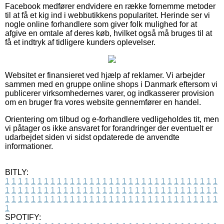
Facebook medfører endvidere en række fornemme metoder
til at få et kig ind i webbutikkens popularitet. Herinde ser vi
nogle online forhandlere som giver folk mulighed for at
afgive en omtale af deres køb, hvilket også må bruges til at
få et indtryk af tidligere kunders oplevelser.
Websitet er finansieret ved hjælp af reklamer. Vi arbejder
sammen med en gruppe online shops i Danmark eftersom vi
publicerer virksomhedernes varer, og indkasserer provision
om en bruger fra vores website gennemfører en handel.
Orientering om tilbud og e-forhandlere vedligeholdes tit, men
vi påtager os ikke ansvaret for forandringer der eventuelt er
udarbejdet siden vi sidst opdaterede de anvendte
informationer.
BITLY:
1
1
1
1
1
1
1
1
1
1
1
1
1
1
1
1
1
1
1
1
1
1
1
1
1
1
1
1
1
1
1
1
1
1
1
1
1
1
1
1
1
1
1
1
1
1
1
1
1
1
1
1
1
1
1
1
1
1
1
1
1
1
1
1
1
1
1
1
1
1
1
1
1
1
1
1
1
1
1
1
1
1
1
1
1
1
1
1
1
1
1
1
1
1
1
1
1
1
1
1
SPOTIFY: