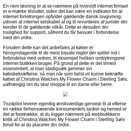
En nem løsning er at se nærmere på hvorvidt internet firmaet
er e-mærke tilsluttet, siden det kan være en indikator for at
internet forretningen opfylder gældende dansk lovgivning,
udover at internet selskabet af og til revurderes af jurister der
kender til de gældende vilkår. Dette er desuden din
mulighed for support, såfremt du får besvær i forbindelse
med din ordre.
Foruden dette kan det anbefales at køber er
hensynstagende til de mest basale regler der spiller ind i
forbindelse med ordren, til eksempel hvilken ombytningsret
internet butikken bruger. På grund af dette er det tilmed
essesentielt, at man stadigvæk gemmer sin
købsbekræftelse, så man når som helst vil kunne bekræfte
købet af Christina Watches My Flower Charm i Sterling Sølv,
uafhængig om du skal shoppe til en dame eller herre.
Trustpilot leverer egentlig ønskværdige genveje til at efterse
en række forhenværende konsumenters tanker og herved er
det at foretrække, at du kigger nærmere på webbutikkens
kritik af Christina Watches My Flower Charm i Sterling Sølv
forud for at du placerer din ordre.