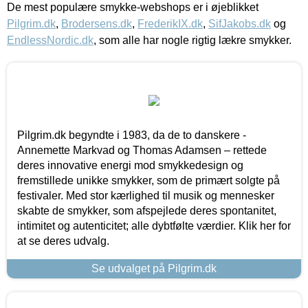
De mest populære smykke-webshops er i øjeblikket
Pilgrim.dk
,
Brodersens.dk
,
FrederikIX.dk
,
SifJakobs.dk
og
EndlessNordic.dk
, som alle har nogle rigtig lækre smykker.
Pilgrim.dk begyndte i 1983, da de to danskere -
Annemette Markvad og Thomas Adamsen – rettede
deres innovative energi mod smykkedesign og
fremstillede unikke smykker, som de primært solgte på
festivaler. Med stor kærlighed til musik og mennesker
skabte de smykker, som afspejlede deres spontanitet,
intimitet og autenticitet; alle dybtfølte værdier. Klik her for
at se deres udvalg.
Se udvalget på Pilgrim.dk