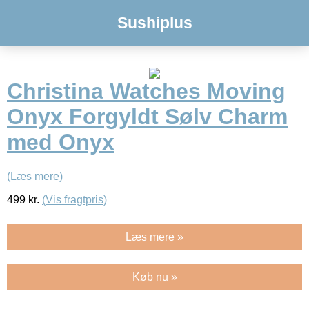
Sushiplus
Christina Watches Moving
Onyx Forgyldt Sølv Charm
med Onyx
(Læs mere)
499
kr.
(Vis fragtpris)
Læs mere »
Køb nu »