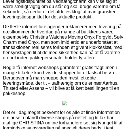
Leveringstidspunktet på Vedhæng/charm kan vise sig at
være særligt vigtig om du står og skal bruge varerne om få
sekunder, så derfor er det aldeles klogt at man gransker
leveringstidspunktet for det aktuelle produkt.
De fleste internet foretagender reklamerer med levering på
næstkommende hverdag på mange af butikkens varer,
eksempelvis Christina Watches Moving Onyx Forgyldt Sølv
Charm med Onyx, men som imidlertid er underforstået at
transaktionen realiseres forinden et givent klokkeslæt, med
hensynstagen til at de med sikkerhed kan nå at få varerne
ordnet inden pakkepersonalet holder fyraften.
Nogle få internet webshops garanterer gratis fragt, men i
mange tilfælde kun hvis du shopper for et fastsat beløb.
Derudover må man snuppe den mest letkøbte
leveringsmåde, der tit – uafhængig om du er nær Aarhus,
Thisted eller Assens – vil blive at få kørt bestillingen til en
pakkeshop.
Det er i dag meget bekvemt for os alle at finde information
om priser i blandt diverse shops på nettet, og til tak har
utallige CHRISTINA online forhandlere set sig tvunget til at
formindske salgsværdien på specielt deres bedst i test