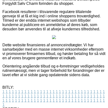
Forgyldt Sølv Charm forinden du shopper.
Facebook resulterer i tilsvarende regulære tiltalende
genveje til at få et kig ind i online shoppens troværdighed.
Tilmed er der endda internet webshops som tilbyder
kunderne at publicere en anmeldelse af deres køb, som
desuden bør anvendes til at afveje kundernes tilfredshed.
Dette website finansieres af annonceindtægter. Vi har
samarbejder med en masse internet virksomheder eftersom
vi promoverer firmaernes tilbud, og høster betaling for så vidt
en af vores brugere gennemfører et indkøb.
Orientering angående tilbud og e-forretninger vedligeholdes
rutinemæssigt, men vi tager forbehold for forandringer der er
lavet efter at vi sidste gang opdaterede sidens data.
BITLY:
1
1
1
1
1
1
1
1
1
1
1
1
1
1
1
1
1
1
1
1
1
1
1
1
1
1
1
1
1
1
1
1
1
1
1
1
1
1
1
1
1
1
1
1
1
1
1
1
1
1
1
1
1
1
1
1
1
1
1
1
1
1
1
1
1
1
1
1
1
1
1
1
1
1
1
1
1
1
1
1
1
1
1
1
1
1
1
1
1
1
1
1
1
1
1
1
1
1
1
1