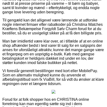
nødt til at presse priserne på varerne – til børn og babyer,
samt til kvinder og mænd – eftertrykkeligt, og endda nogle
gange love levering uden beregning.
Til gengæld kan det alligevel være lønnende at udforske
nogle internet firmaer efter rabatkoder på Christina Watches
Kræftens Bekæmpelse Forgyldt Sølv Charm forud for at du
bestiller, så du er usvigeligt sikker på at få den billigste pris.
Man bør imidlertid være klar over, at i tilfælde af at en online
shop afhænder bedst i test varer til salg for en salgspris der
anses for uforståeligt attraktiv, kunne det mange gange være
et fingerpeg om en uoprigtig e-butik. Køb med gængse
betalingskort er heldigvis dækket ind under en lov, der
støtter kunden imod falske butikker på nettet.
Vi foreslår generelt bestillinger med kort eller MobilePay.
Som en alternativ mulighed kunne du anvende et
afbetalingstilbud som fx ViaBill, for så vidt du ønsker at klare
regningen over et længere tidsrum.
Forud for at folk shopper hos en CHRISTINA online
forretning kan man egentlig sætte sig ind i dens