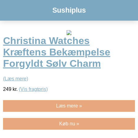
Sushiplus
Christina Watches
Kræftens Bekæmpelse
Forgyldt Sølv Charm
(Læs mere)
249
kr.
(Vis fragtpris)
Læs mere »
Køb nu »