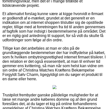
forretningsvilkår, men det er i mange tilfælde et
tidskrævende projekt.
Et alternativt forslag kunne være at kigge hvorvidt e-firmaet
er godkendt af e-mærket, grundet at det generelt er en
indikation om at internet shoppen tilslutter sig de opstillede
regler, tillige med at forretningen fra tid til anden gennemses
af fagfolk som har indsigt i bestemmelserne på området. Det
er en rigtig god anledning til support, for så vidt du skulle få
udfordringer som følge af din ordre.
Tillige kan det anbefales at man er obs på de
grundlæggende bestemmelser der har indflydelse på købet,
som fx hvilken ombytningsrettighed internet firmaet tilsikrer. I
den relation er det også essesentielt, at man til enhver tid
gemmer ens kvittering, så man når som helst kan vidne om
sin ordre af Christina Watches Kræftens Bekæmpelse
Forgyldt Sølv Charm, ligegyldigt om du søger et produkt til
en dame eller herre.
Trustpilot frembyder ganske pålidelige muligheder for at
læse ret mange andre køberes domme og af den grund
foreslåes det, at du tager et kig på online forhandlerens
anmeldelser af Christina Watches Kræftens Bekæmpelse