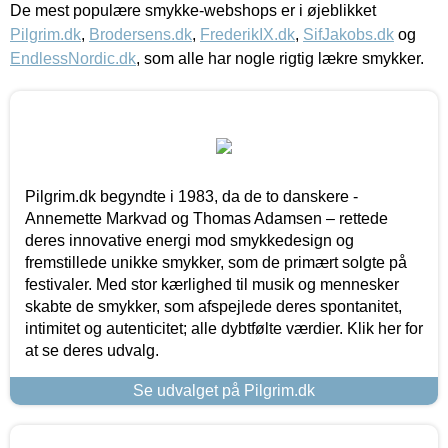
De mest populære smykke-webshops er i øjeblikket
Pilgrim.dk
,
Brodersens.dk
,
FrederikIX.dk
,
SifJakobs.dk
og
EndlessNordic.dk
, som alle har nogle rigtig lækre smykker.
Pilgrim.dk begyndte i 1983, da de to danskere -
Annemette Markvad og Thomas Adamsen – rettede
deres innovative energi mod smykkedesign og
fremstillede unikke smykker, som de primært solgte på
festivaler. Med stor kærlighed til musik og mennesker
skabte de smykker, som afspejlede deres spontanitet,
intimitet og autenticitet; alle dybtfølte værdier. Klik her for
at se deres udvalg.
Se udvalget på Pilgrim.dk