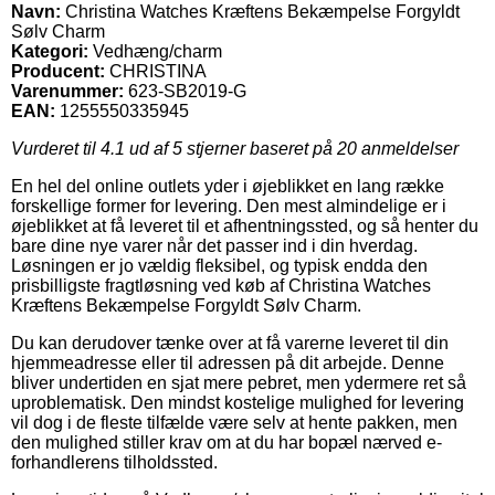
Navn:
Christina Watches Kræftens Bekæmpelse Forgyldt
Sølv Charm
Kategori:
Vedhæng/charm
Producent:
CHRISTINA
Varenummer:
623-SB2019-G
EAN:
1255550335945
Vurderet til
4.1
ud af 5 stjerner baseret på
20
anmeldelser
En hel del online outlets yder i øjeblikket en lang række
forskellige former for levering. Den mest almindelige er i
øjeblikket at få leveret til et afhentningssted, og så henter du
bare dine nye varer når det passer ind i din hverdag.
Løsningen er jo vældig fleksibel, og typisk endda den
prisbilligste fragtløsning ved køb af Christina Watches
Kræftens Bekæmpelse Forgyldt Sølv Charm.
Du kan derudover tænke over at få varerne leveret til din
hjemmeadresse eller til adressen på dit arbejde. Denne
bliver undertiden en sjat mere pebret, men ydermere ret så
uproblematisk. Den mindst kostelige mulighed for levering
vil dog i de fleste tilfælde være selv at hente pakken, men
den mulighed stiller krav om at du har bopæl nærved e-
forhandlerens tilholdssted.