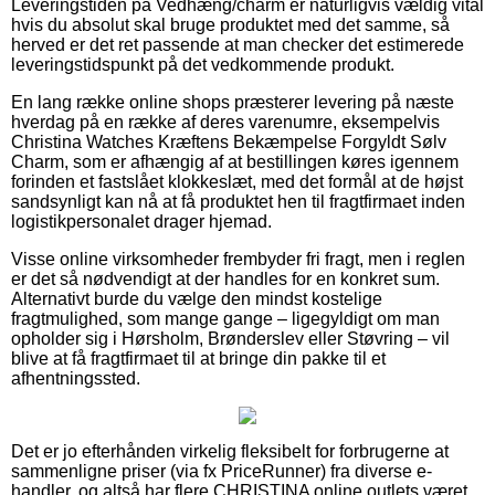
Leveringstiden på Vedhæng/charm er naturligvis vældig vital
hvis du absolut skal bruge produktet med det samme, så
herved er det ret passende at man checker det estimerede
leveringstidspunkt på det vedkommende produkt.
En lang række online shops præsterer levering på næste
hverdag på en række af deres varenumre, eksempelvis
Christina Watches Kræftens Bekæmpelse Forgyldt Sølv
Charm, som er afhængig af at bestillingen køres igennem
forinden et fastslået klokkeslæt, med det formål at de højst
sandsynligt kan nå at få produktet hen til fragtfirmaet inden
logistikpersonalet drager hjemad.
Visse online virksomheder frembyder fri fragt, men i reglen
er det så nødvendigt at der handles for en konkret sum.
Alternativt burde du vælge den mindst kostelige
fragtmulighed, som mange gange – ligegyldigt om man
opholder sig i Hørsholm, Brønderslev eller Støvring – vil
blive at få fragtfirmaet til at bringe din pakke til et
afhentningssted.
Det er jo efterhånden virkelig fleksibelt for forbrugerne at
sammenligne priser (via fx PriceRunner) fra diverse e-
handler, og altså har flere CHRISTINA online outlets været