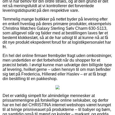
om vi har behov for din ordre straks, og af den grund er det
ret så meningsfuldt at vi kontrollerer det forventede
leveringstidspunkt på den respektive vare.
Temmelig mange butikker på nettet byder på levering efter
en enkelt hverdag på deres primære produkter, eksempelvis
Christina Watches Galaxy Sterling Sølv Charm 630-S113,
som alligevel står og falder med at bestillingen laves før et
bestemt klokkeslæt, så at de har udsigt til at kunne nå at få
dit nye produkt ekspederet forud for at logistikpersonalet har
fri.
En hel del online firmaer frembyder fragt uden omkostninger,
men undertiden er det forbeholdt når du shopper for et
præcist beløb. I øvrigt kunne man udvælge den billigste type
af levering, hvilket gerne – uden hensyn til om man befinder
sig tæt på Fredericia, Hillerød eller Haslev – er at få bragt
din bestilling til en pakkeshop.
Det er vældig simpelt for almindelige mennesker at
prissammenligne på forskellige online selskaber, og derfor
har en hel del CHRISTINA internet webshops været tvunget
til at tvinge prisniveauet på produkterne – til babyer og børn,
og samtidig også til mænd og kvinder – markant, og endda