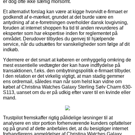
er dog ofte ikke særlig morsomt.
Et alternativt forslag kan være at kigge hvorvidt e-firmaet er
godkendt af e-mærket, grundet at det burde være en
antydning af at e-forretningen overholder dansk lovgivning,
foruden at internet shoppen fra tid til anden revurderes af
eksperter som har ekspertise inden for reglementet på
området. Derudover tilbydes du genvej til hjælpende
service, når du udsættes for vanskeligheder som følge af dit
indkøb.
Ydermere er det smart at køberen er omhyggelig omkring de
mest essentielle vedtægter der kan have indflydelse på
transaktionen, f.eks. den ombytningspolitik e-firmaet tilbyder.
I den relation er det virkelig vigtigt, at man stadig gemmer
ens ordremail, således man når som helst kan vidne om
købet af Christina Watches Galaxy Sterling Sølv Charm 630-
S113, uanset om du er på udkig efter varer til en kvinde eller
mand.
Trustpilot fremskaffer rigtig pålidelige løsninger til at
analysere en stor portion forhenværende kunders opfattelser
og på grund af dette anbefales det, at du besigtiger internet
forhandlerens anmeldelser af Christina Watches Galaxy