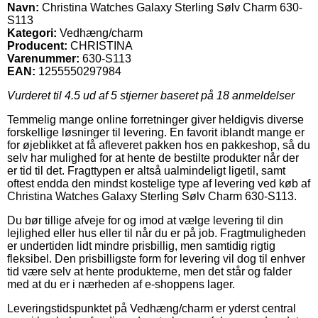
Navn:
Christina Watches Galaxy Sterling Sølv Charm 630-
S113
Kategori:
Vedhæng/charm
Producent:
CHRISTINA
Varenummer:
630-S113
EAN:
1255550297984
Vurderet til
4.5
ud af 5 stjerner baseret på
18
anmeldelser
Temmelig mange online forretninger giver heldigvis diverse
forskellige løsninger til levering. En favorit iblandt mange er
for øjeblikket at få afleveret pakken hos en pakkeshop, så du
selv har mulighed for at hente de bestilte produkter når der
er tid til det. Fragttypen er altså ualmindeligt ligetil, samt
oftest endda den mindst kostelige type af levering ved køb af
Christina Watches Galaxy Sterling Sølv Charm 630-S113.
Du bør tillige afveje for og imod at vælge levering til din
lejlighed eller hus eller til når du er på job. Fragtmuligheden
er undertiden lidt mindre prisbillig, men samtidig rigtig
fleksibel. Den prisbilligste form for levering vil dog til enhver
tid være selv at hente produkterne, men det står og falder
med at du er i nærheden af e-shoppens lager.
Leveringstidspunktet på Vedhæng/charm er yderst central