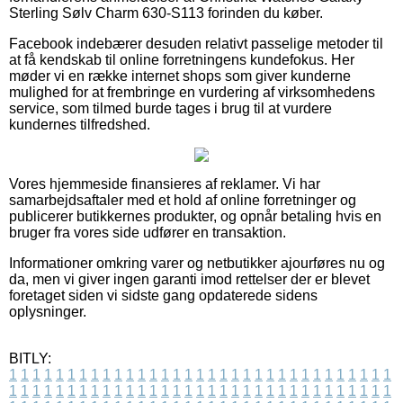
Sterling Sølv Charm 630-S113 forinden du køber.
Facebook indebærer desuden relativt passelige metoder til
at få kendskab til online forretningens kundefokus. Her
møder vi en række internet shops som giver kunderne
mulighed for at frembringe en vurdering af virksomhedens
service, som tilmed burde tages i brug til at vurdere
kundernes tilfredshed.
Vores hjemmeside finansieres af reklamer. Vi har
samarbejdsaftaler med et hold af online forretninger og
publicerer butikkernes produkter, og opnår betaling hvis en
bruger fra vores side udfører en transaktion.
Informationer omkring varer og netbutikker ajourføres nu og
da, men vi giver ingen garanti imod rettelser der er blevet
foretaget siden vi sidste gang opdaterede sidens
oplysninger.
BITLY:
1
1
1
1
1
1
1
1
1
1
1
1
1
1
1
1
1
1
1
1
1
1
1
1
1
1
1
1
1
1
1
1
1
1
1
1
1
1
1
1
1
1
1
1
1
1
1
1
1
1
1
1
1
1
1
1
1
1
1
1
1
1
1
1
1
1