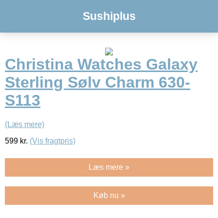
Sushiplus
Christina Watches Galaxy
Sterling Sølv Charm 630-
S113
(Læs mere)
599
kr.
(Vis fragtpris)
Læs mere »
Køb nu »