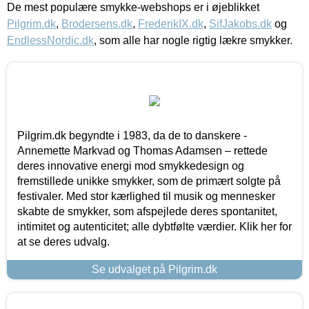
De mest populære smykke-webshops er i øjeblikket
Pilgrim.dk
,
Brodersens.dk
,
FrederikIX.dk
,
SifJakobs.dk
og
EndlessNordic.dk
, som alle har nogle rigtig lækre smykker.
Pilgrim.dk begyndte i 1983, da de to danskere -
Annemette Markvad og Thomas Adamsen – rettede
deres innovative energi mod smykkedesign og
fremstillede unikke smykker, som de primært solgte på
festivaler. Med stor kærlighed til musik og mennesker
skabte de smykker, som afspejlede deres spontanitet,
intimitet og autenticitet; alle dybtfølte værdier. Klik her for
at se deres udvalg.
Se udvalget på Pilgrim.dk