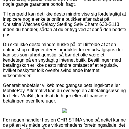
nogle gange garantere portofri fragt.
Til gengæld kan det ikke desto mindre vise sig fordelagtigt at
inspicere nogle enkelte online butikker efter rabat på
Christina Watches Galaxy Sterling Sølv Charm 630-S113
inden du handler, sådan at du er tryg ved at opnå den bedste
pris.
Du skal ikke desto mindre huske på, at i tilfælde af at en
online shop udbyder deres produkter for en udsalgspris der
kan ses som uhørt gunstig, så bør det ofte være et
kendetegn på en snydagtig internet butik. Bestillinger med
betalingskort er ikke desto mindre omfattet af et regulativ,
hvilket beskytter folk overfor svindlende internet
virksomheder.
Generelt anbefaler vi køb med gængse betalingskort eller
MobilePay. Alternativt kan du overveje en afbetalingsløsning
fra f.eks. ViaBill, forudsat du higer efter at finansiere
betalingen over flere uger.
Før nogen handler hos en CHRISTINA shop på nettet kunne
de på en vis måde tyde virksomhedens forretningsaftale, det