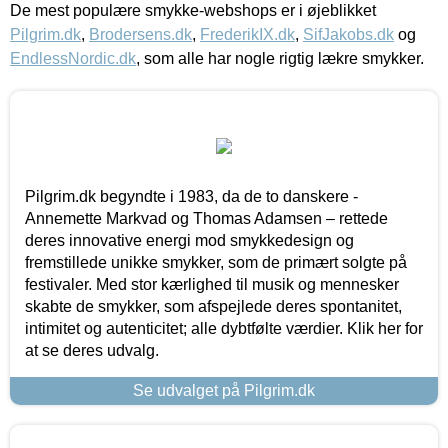
De mest populære smykke-webshops er i øjeblikket
Pilgrim.dk
,
Brodersens.dk
,
FrederikIX.dk
,
SifJakobs.dk
og
EndlessNordic.dk
, som alle har nogle rigtig lækre smykker.
Pilgrim.dk begyndte i 1983, da de to danskere -
Annemette Markvad og Thomas Adamsen – rettede
deres innovative energi mod smykkedesign og
fremstillede unikke smykker, som de primært solgte på
festivaler. Med stor kærlighed til musik og mennesker
skabte de smykker, som afspejlede deres spontanitet,
intimitet og autenticitet; alle dybtfølte værdier. Klik her for
at se deres udvalg.
Se udvalget på Pilgrim.dk