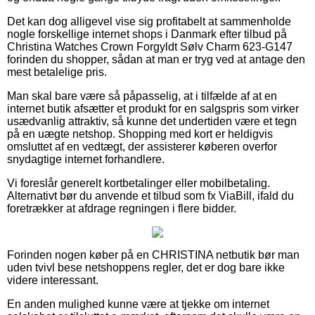
Det kan dog alligevel vise sig profitabelt at sammenholde
nogle forskellige internet shops i Danmark efter tilbud på
Christina Watches Crown Forgyldt Sølv Charm 623-G147
forinden du shopper, sådan at man er tryg ved at antage den
mest betalelige pris.
Man skal bare være så påpasselig, at i tilfælde af at en
internet butik afsætter et produkt for en salgspris som virker
usædvanlig attraktiv, så kunne det undertiden være et tegn
på en uægte netshop. Shopping med kort er heldigvis
omsluttet af en vedtægt, der assisterer køberen overfor
snydagtige internet forhandlere.
Vi foreslår generelt kortbetalinger eller mobilbetaling.
Alternativt bør du anvende et tilbud som fx ViaBill, ifald du
foretrækker at afdrage regningen i flere bidder.
Forinden nogen køber på en CHRISTINA netbutik bør man
uden tvivl bese netshoppens regler, det er dog bare ikke
videre interessant.
En anden mulighed kunne være at tjekke om internet