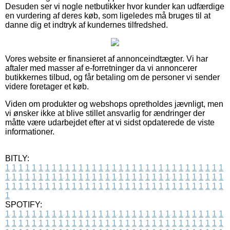
Desuden ser vi nogle netbutikker hvor kunder kan udfærdige
en vurdering af deres køb, som ligeledes må bruges til at
danne dig et indtryk af kundernes tilfredshed.
Vores website er finansieret af annonceindtægter. Vi har
aftaler med masser af e-forretninger da vi annoncerer
butikkernes tilbud, og får betaling om de personer vi sender
videre foretager et køb.
Viden om produkter og webshops opretholdes jævnligt, men
vi ønsker ikke at blive stillet ansvarlig for ændringer der
måtte være udarbejdet efter at vi sidst opdaterede de viste
informationer.
BITLY:
1
1
1
1
1
1
1
1
1
1
1
1
1
1
1
1
1
1
1
1
1
1
1
1
1
1
1
1
1
1
1
1
1
1
1
1
1
1
1
1
1
1
1
1
1
1
1
1
1
1
1
1
1
1
1
1
1
1
1
1
1
1
1
1
1
1
1
1
1
1
1
1
1
1
1
1
1
1
1
1
1
1
1
1
1
1
1
1
1
1
1
1
1
1
1
1
1
1
1
1
SPOTIFY:
1
1
1
1
1
1
1
1
1
1
1
1
1
1
1
1
1
1
1
1
1
1
1
1
1
1
1
1
1
1
1
1
1
1
1
1
1
1
1
1
1
1
1
1
1
1
1
1
1
1
1
1
1
1
1
1
1
1
1
1
1
1
1
1
1
1