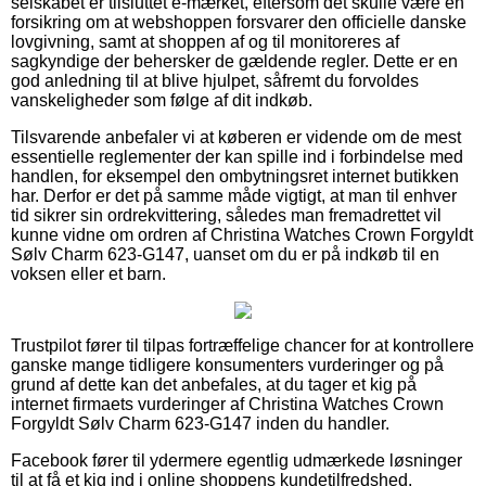
selskabet er tilsluttet e-mærket, eftersom det skulle være en
forsikring om at webshoppen forsvarer den officielle danske
lovgivning, samt at shoppen af og til monitoreres af
sagkyndige der behersker de gældende regler. Dette er en
god anledning til at blive hjulpet, såfremt du forvoldes
vanskeligheder som følge af dit indkøb.
Tilsvarende anbefaler vi at køberen er vidende om de mest
essentielle reglementer der kan spille ind i forbindelse med
handlen, for eksempel den ombytningsret internet butikken
har. Derfor er det på samme måde vigtigt, at man til enhver
tid sikrer sin ordrekvittering, således man fremadrettet vil
kunne vidne om ordren af Christina Watches Crown Forgyldt
Sølv Charm 623-G147, uanset om du er på indkøb til en
voksen eller et barn.
Trustpilot fører til tilpas fortræffelige chancer for at kontrollere
ganske mange tidligere konsumenters vurderinger og på
grund af dette kan det anbefales, at du tager et kig på
internet firmaets vurderinger af Christina Watches Crown
Forgyldt Sølv Charm 623-G147 inden du handler.
Facebook fører til ydermere egentlig udmærkede løsninger
til at få et kig ind i online shoppens kundetilfredshed.