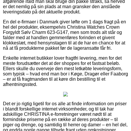
afgørende ifald man skal bruge din pakke straks, så herved
er det nemlig på sin plads at man gransker den anslåede
leveringsdato på det aktuelle produkt.
En del e-firmaer i Danmark giver løfte om 1 dags fragt på en
hel del produkter, eksempelvis Christina Watches Crown
Forgyldt Sølv Charm 623-G147, men som trods alt står og
falder med at handlen gemmenføres forinden et givent
klokkeslæt, med hensynstagen til at de har en chance for at
nå at få produkterne pakket før de lageransatte får fri.
Enkelte internet butikker lover fragtfri levering, men for det
meste forudsætter det at der shoppes for et fastsat beløb.
Ellers skulle du overveje den mest letkøbte leveringsform,
som typisk – hvad end man bor i Køge, Dragør eller Faaborg
– er at få fragtmanden til at køre din bestilling til et
afhentningssted.
Det er jo rigtig ligetil for os alle at finde information om priser
i blandt forskellige internet virksomheder, og til tak har
adskillige CHRISTINA e-forretninger været nødt til at
formindske priserne på en række af deres produkter – til
piger og drenge, og samtidig til herrer og damer – en hel del,
og endda nogle gange tilbyde fragt uden omkostninger.