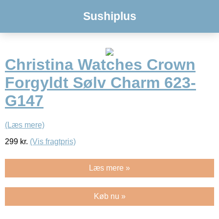
Sushiplus
Christina Watches Crown
Forgyldt Sølv Charm 623-
G147
(Læs mere)
299
kr.
(Vis fragtpris)
Læs mere »
Køb nu »