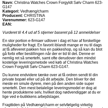
Navn:
Christina Watches Crown Forgyldt Sølv Charm 623-
G147
Kategori:
Vedhæng/charm
Producent:
CHRISTINA
Varenummer:
623-G147
EAN:
Vurderet til
4.4
ud af 5 stjerner baseret på
12
anmeldelser
En stor portion e-firmaer udlover i dag et hav af forskellige
muligheder for fragt. En favorit iblandt mange er nu til dags
at få afleveret pakken hos en pakkeshop, og så kan du blot
gå forbi efter bestillingen når der er tid til det. Denne er
nemlig ret så smertefri, samt ofte derudover den mindst
kostelige leveringsmetode ved køb af Christina Watches
Crown Forgyldt Sølv Charm 623-G147.
Du kunne endvidere tænke over at få ordren sendt til din
private bopæl eller ud på dit arbejde. Den bliver for det
meste en smule dyrere, men på den anden side super
smertefri. Den mest betalelige leveringsmodel er dog at
hente produkterne selv, hvilket dog nødvendiggør at du er
lige ved e-butikkens arbejdslager.
Fragttiden på Vedhæng/charm er selvfølgelig virkelig