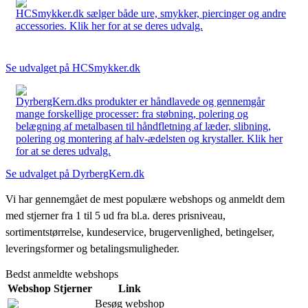
HCSmykker.dk sælger både ure, smykker, piercinger og andre
accessories. Klik her for at se deres udvalg.
Se udvalget på HCSmykker.dk
DyrbergKern.dks produkter er håndlavede og gennemgår
mange forskellige processer: fra støbning, polering og
belægning af metalbasen til håndfletning af læder, slibning,
polering og montering af halv-ædelsten og krystaller. Klik her
for at se deres udvalg.
Se udvalget på DyrbergKern.dk
Vi har gennemgået de mest populære webshops og anmeldt dem
med stjerner fra 1 til 5 ud fra bl.a. deres prisniveau,
sortimentstørrelse, kundeservice, brugervenlighed, betingelser,
leveringsformer og betalingsmuligheder.
Bedst anmeldte webshops
Webshop
Stjerner
Link
Besøg webshop