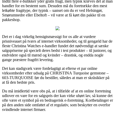
Indtil flere e-butikker yder gratis fragt, men typisk kræves det at man
handler for en bestemt sum. Desuden må du foretrække den mest
letkøbte fragttype, der typisk – uanset om du er ved Helsingør,
Smørumnedre eller Ebeltoft – vil være at få kørt din pakke til en
pakkeshop.
Det er i dag virkelig hensigtsmæssigt for os alle at vurdere
prisniveauet på tværs af internet virksomheder, og til gengæld har de
fleste Christina Watches e-handler fundet det nødvendigt at sænke
salgspriserne på specielt deres bedst i test produkter – til juniorer, og
endvidere også til mænd og kvinder – drastisk, og endda nogle
gange præstere fragtfri levering.
Det kan stadigvæk være fordelagtigt at efterse et par online
virksomheder efter udsalg på CHRISTINA Turquoise gemstone –
603-TURQUOISE før du bestiller, således at man er skråsikker på
at få den bedste pris.
Du må imidlertid være obs på, at i tilfælde af at en online forretning
udlover en vare for en salgspris der kan virke uhørt lav, så kunne det
ofte være et symbol på en bedragerisk e-forretning. Kortbetalinger er
på den anden side omfattet af et regulativ, som beskytter en overfor
svindlende internet firmaer.