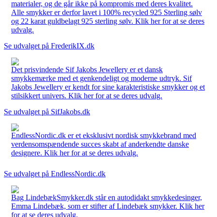
materialer, og de går ikke på kompromis med deres kvalitet.
Alle smykker er derfor lavet i 100% recycled 925 Sterling sølv
og 22 karat guldbelagt 925 sterling sølv. Klik her for at se deres
udvalg.
Se udvalget på FrederikIX.dk
Det prisvindende Sif Jakobs Jewellery er et dansk
smykkemærke med et genkendeligt og moderne udtryk. Sif
Jakobs Jewellery er kendt for sine karakteristiske smykker og et
stilsikkert univers. Klik her for at se deres udvalg.
Se udvalget på SifJakobs.dk
EndlessNordic.dk er et eksklusivt nordisk smykkebrand med
verdensomspændende succes skabt af anderkendte danske
designere. Klik her for at se deres udvalg.
Se udvalget på EndlessNordic.dk
Bag LindebækSmykker.dk står en autodidakt smykkedesinger,
Emma Lindebæk, som er stifter af Lindebæk smykker. Klik her
for at se deres udvalg.