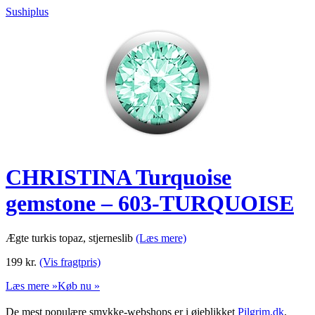
Sushiplus
CHRISTINA Turquoise
gemstone – 603-TURQUOISE
Ægte turkis topaz, stjerneslib
(Læs mere)
199
kr.
(Vis fragtpris)
Læs mere »
Køb nu »
De mest populære smykke-webshops er i øjeblikket
Pilgrim.dk
,