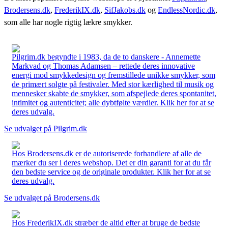
Brodersens.dk
,
FrederikIX.dk
,
SifJakobs.dk
og
EndlessNordic.dk
,
som alle har nogle rigtig lækre smykker.
Pilgrim.dk begyndte i 1983, da de to danskere - Annemette
Markvad og Thomas Adamsen – rettede deres innovative
energi mod smykkedesign og fremstillede unikke smykker, som
de primært solgte på festivaler. Med stor kærlighed til musik og
mennesker skabte de smykker, som afspejlede deres spontanitet,
intimitet og autenticitet; alle dybtfølte værdier. Klik her for at se
deres udvalg.
Se udvalget på Pilgrim.dk
Hos Brodersens.dk er de autoriserede forhandlere af alle de
mærker du ser i deres webshop. Det er din garanti for at du får
den bedste service og de originale produkter. Klik her for at se
deres udvalg.
Se udvalget på Brodersens.dk
Hos FrederikIX.dk stræber de altid efter at bruge de bedste