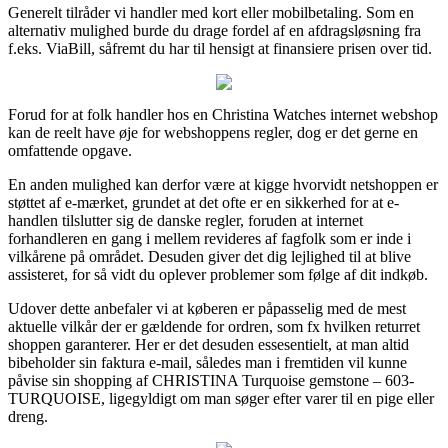
Generelt tilråder vi handler med kort eller mobilbetaling. Som en
alternativ mulighed burde du drage fordel af en afdragsløsning fra
f.eks. ViaBill, såfremt du har til hensigt at finansiere prisen over tid.
Forud for at folk handler hos en Christina Watches internet webshop
kan de reelt have øje for webshoppens regler, dog er det gerne en
omfattende opgave.
En anden mulighed kan derfor være at kigge hvorvidt netshoppen er
støttet af e-mærket, grundet at det ofte er en sikkerhed for at e-
handlen tilslutter sig de danske regler, foruden at internet
forhandleren en gang i mellem revideres af fagfolk som er inde i
vilkårene på området. Desuden giver det dig lejlighed til at blive
assisteret, for så vidt du oplever problemer som følge af dit indkøb.
Udover dette anbefaler vi at køberen er påpasselig med de mest
aktuelle vilkår der er gældende for ordren, som fx hvilken returret
shoppen garanterer. Her er det desuden essesentielt, at man altid
bibeholder sin faktura e-mail, således man i fremtiden vil kunne
påvise sin shopping af CHRISTINA Turquoise gemstone – 603-
TURQUOISE, ligegyldigt om man søger efter varer til en pige eller
dreng.