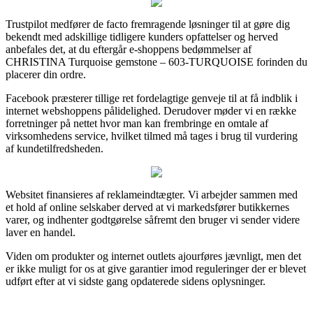
Trustpilot medfører de facto fremragende løsninger til at gøre dig
bekendt med adskillige tidligere kunders opfattelser og herved
anbefales det, at du eftergår e-shoppens bedømmelser af
CHRISTINA Turquoise gemstone – 603-TURQUOISE forinden du
placerer din ordre.
Facebook præsterer tillige ret fordelagtige genveje til at få indblik i
internet webshoppens pålidelighed. Derudover møder vi en række
forretninger på nettet hvor man kan frembringe en omtale af
virksomhedens service, hvilket tilmed må tages i brug til vurdering
af kundetilfredsheden.
Websitet finansieres af reklameindtægter. Vi arbejder sammen med
et hold af online selskaber derved at vi markedsfører butikkernes
varer, og indhenter godtgørelse såfremt den bruger vi sender videre
laver en handel.
Viden om produkter og internet outlets ajourføres jævnligt, men det
er ikke muligt for os at give garantier imod reguleringer der er blevet
udført efter at vi sidste gang opdaterede sidens oplysninger.