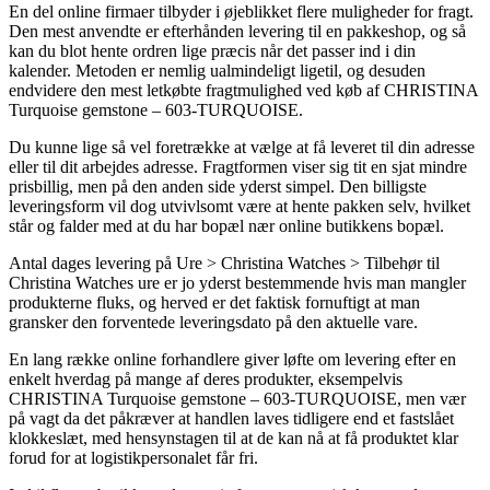
En del online firmaer tilbyder i øjeblikket flere muligheder for fragt.
Den mest anvendte er efterhånden levering til en pakkeshop, og så
kan du blot hente ordren lige præcis når det passer ind i din
kalender. Metoden er nemlig ualmindeligt ligetil, og desuden
endvidere den mest letkøbte fragtmulighed ved køb af CHRISTINA
Turquoise gemstone – 603-TURQUOISE.
Du kunne lige så vel foretrække at vælge at få leveret til din adresse
eller til dit arbejdes adresse. Fragtformen viser sig tit en sjat mindre
prisbillig, men på den anden side yderst simpel. Den billigste
leveringsform vil dog utvivlsomt være at hente pakken selv, hvilket
står og falder med at du har bopæl nær online butikkens bopæl.
Antal dages levering på Ure > Christina Watches > Tilbehør til
Christina Watches ure er jo yderst bestemmende hvis man mangler
produkterne fluks, og herved er det faktisk fornuftigt at man
gransker den forventede leveringsdato på den aktuelle vare.
En lang række online forhandlere giver løfte om levering efter en
enkelt hverdag på mange af deres produkter, eksempelvis
CHRISTINA Turquoise gemstone – 603-TURQUOISE, men vær
på vagt da det påkræver at handlen laves tidligere end et fastslået
klokkeslæt, med hensynstagen til at de kan nå at få produktet klar
forud for at logistikpersonalet får fri.