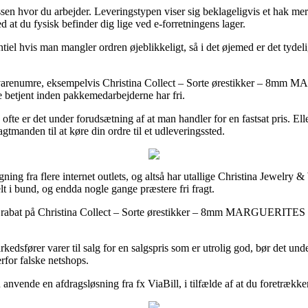
ressen hvor du arbejder. Leveringstypen viser sig beklageligvis et hak 
 at du fysisk befinder dig lige ved e-forretningens lager.
tiel hvis man mangler ordren øjeblikkeligt, så i det øjemed er det tydel
ns varenumre, eksempelvis Christina Collect – Sorte ørestikker – 8
rne betjent inden pakkemedarbejderne har fri.
 ofte er det under forudsætning af at man handler for en fastsat pris. 
gtmanden til at køre din ordre til et udleveringssted.
ng fra flere internet outlets, og altså har utallige Christina Jewelry &
lt i bund, og endda nogle gange præstere fri fragt.
er rabat på Christina Collect – Sorte ørestikker – 8mm MARGUERITES for
dsfører varer til salg for en salgspris som er utrolig god, bør det un
erfor falske netshops.
u anvende en afdragsløsning fra fx ViaBill, i tilfælde af at du foretrækk