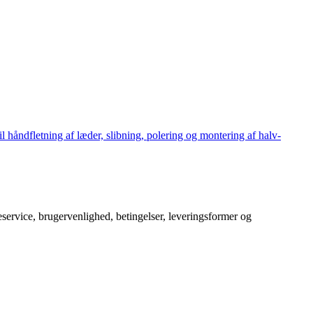
håndfletning af læder, slibning, polering og montering af halv-
service, brugervenlighed, betingelser, leveringsformer og