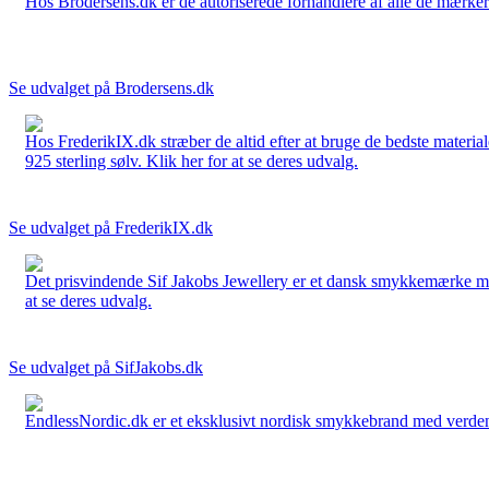
Hos Brodersens.dk er de autoriserede forhandlere af alle de mærker d
Se udvalget på Brodersens.dk
Hos FrederikIX.dk stræber de altid efter at bruge de bedste materia
925 sterling sølv. Klik her for at se deres udvalg.
Se udvalget på FrederikIX.dk
Det prisvindende Sif Jakobs Jewellery er et dansk smykkemærke med 
at se deres udvalg.
Se udvalget på SifJakobs.dk
EndlessNordic.dk er et eksklusivt nordisk smykkebrand med verden