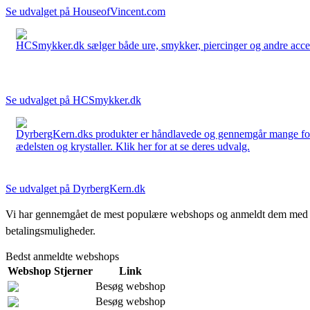
Se udvalget på HouseofVincent.com
HCSmykker.dk sælger både ure, smykker, piercinger og andre accesso
Se udvalget på HCSmykker.dk
DyrbergKern.dks produkter er håndlavede og gennemgår mange forskel
ædelsten og krystaller. Klik her for at se deres udvalg.
Se udvalget på DyrbergKern.dk
Vi har gennemgået de mest populære webshops og anmeldt dem med stjern
betalingsmuligheder.
Bedst anmeldte webshops
Webshop
Stjerner
Link
Besøg webshop
Besøg webshop