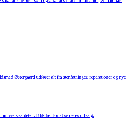
 såkaldt Zirkoner som også kaldes industridiamanter, et materiale
med Østergaard udfører alt fra stenfatninger, reparationer og nye
ttere kvaliteten. Klik her for at se deres udvalg.