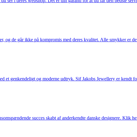
u ser i deres webshop. Det er din garanti for at du får den bedste servi
ler, og de går ikke på kompromis med deres kvalitet. Alle smykker er de
et genkendeligt og moderne udtryk. Sif Jakobs Jewellery er kendt for si
somspændende succes skabt af anderkendte danske designere. Klik her 