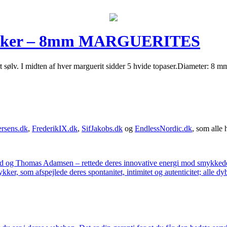
estikker – 8mm MARGUERITES
rt sølv. I midten af hver marguerit sidder 5 hvide topaser.Diameter: 8
rsens.dk
,
FrederikIX.dk
,
SifJakobs.dk
og
EndlessNordic.dk
, som alle 
ad og Thomas Adamsen – rettede deres innovative energi mod smykkedes
er, som afspejlede deres spontanitet, intimitet og autenticitet; alle dyb