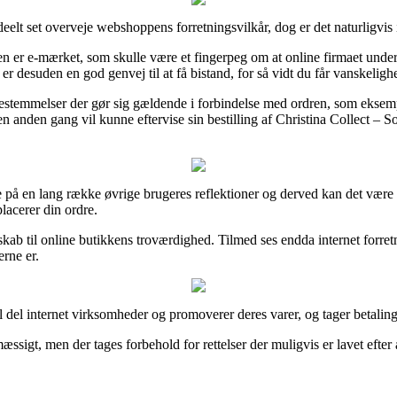
eelt set overveje webshoppens forretningsvilkår, dog er det naturligvi
 er e-mærket, som skulle være et fingerpeg om at online firmaet unders
r desuden en god genvej til at få bistand, for så vidt du får vanskelig
estemmelser der gør sig gældende i forbindelse med ordren, som eksempe
n en anden gang vil kunne eftervise sin bestilling af Christina Coll
e på en lang række øvrige brugeres reflektioner og derved kan det være 
acerer din ordre.
skab til online butikkens troværdighed. Tilmed ses endda internet forret
erne er.
 del internet virksomheder og promoverer deres varer, og tager betaling i
ssigt, men der tages forbehold for rettelser der muligvis er lavet efter 