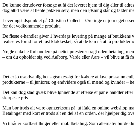
Du kunne derudover forsøge at få det leveret hjem til dig eller til ad
dog altid være at hente pakken selv, men den løsning står og falder med
Leveringstidspunktet på Christina Collect – Øreringe er jo meget essen
for det vedkommende produkt.
De fleste e-handler giver 1 hverdags levering på mange af butikke
realiseres forud for et fast klokkeslæt, så at de kan nå at få produkte
Nogle enkelte forhandlere på nettet præsterer fragt uden betaling, men
– om du opholder sig ved Aalborg, Varde eller Aars – vil blive at få fra
Det er jo usædvanlig hensigtsmæssigt for købere at lave prissammenligni
produkterne – til juniorer, og endvidere også til mænd og kvinder – he
Det kan dog stadigvæk blive lønnende at efterse et par e-handler eft
skarpeste pris.
Man bør trods alt være opmærksom på, at ifald en online webshop marke
Betalinger med kort er trods alt en del af en orden, der hjælper dig ov
Vi tilråder kortbestillinger eller mobilbetaling. Som alternativ burde d