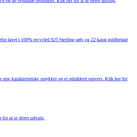
ce og de originale produkter. Klik her for at se deres udvalg.
rfor lavet i 100% recycled 925 Sterling sølv og 22 karat guldbelagt
ne karakteristiske smykker og et stilsikkert univers. Klik her for
for at se deres udvalg.