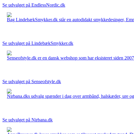
Se udvalget på EndlessNordic.dk
Bag LindebækSmykker.dk står en autodidakt smykkedesinger, Emma 
Se udvalget på LindebækSmykker.dk
Senseofstyle.dk er en dansk webshop som har eksisteret siden 2007.
Se udvalget på Senseofstyle.dk
Nirbana.dks udvalg spænder i dag over armbånd, halskæder, ure og ør
Se udvalget på Nirbana.dk