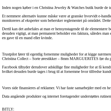
Inden nogen køber i en Christina Jewelry & Watches butik burde de id
Et nemmere alternativ kunne måske være at granske hvorvidt e-handlen
monitoreres af eksperter som behersker reglementet på området. Dette e
Dertil kan det anbefales at man er hensynstagende til de elementære b
desuden vigtigt, at man permanent beholder ens faktura, således ma
en gave til en mand eller kvinde.
Trustpilot fører til egentlig fornemme muligheder for at kigge nærmer
Christina Collect – Sorte ørestikker – 8mm MARGUERITES før du pl
Facebook tilbyder derudover adskillige fine muligheder for at få kend
hvilket desuden burde tages i brug til at fornemme hvor tilfredse kund
Vores side finansieres af reklamer. Vi har faste samarbejder med en hel
Data angående produkter og internet foretagender understøttes rutinemæ
BITLY: