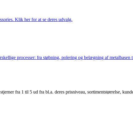
ries. Klik her for at se deres udvalg.
lige processer: fra støbning, polering og belægning af metalbasen til 
er fra 1 til 5 ud fra bl.a. deres prisniveau, sortimentstørrelse, kunde