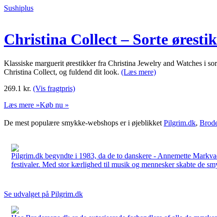
Sushiplus
Christina Collect – Sorte ør
Klassiske marguerit ørestikker fra Christina Jewelry and Watches i so
Christina Collect, og fuldend dit look.
(Læs mere)
269.1
kr.
(Vis fragtpris)
Læs mere »
Køb nu »
De mest populære smykke-webshops er i øjeblikket
Pilgrim.dk
,
Brode
Pilgrim.dk begyndte i 1983, da de to danskere - Annemette Markv
festivaler. Med stor kærlighed til musik og mennesker skabte de smykk
Se udvalget på Pilgrim.dk