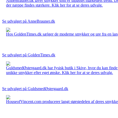
AnneBrauner.dk laver smykker som er tilpasset markedets trend. Du 
der næppe findes stærkere. Klik her for at se deres udvalg.
Se udvalget på AnneBrauner.dk
Hos GoldenTimes.dk sælger de moderne smykker og ure fra en lang 
Se udvalget på GoldenTimes.dk
GuldsmedØstergaard.dk har fysisk butik i Skive, hvor du kan finde
unikke smykker efter eget ønske. Klik her for at se deres udvalg.
Se udvalget på GuldsmedØstergaard.dk
HouseofVincent.com producerer langt størstedelen af deres smykker 