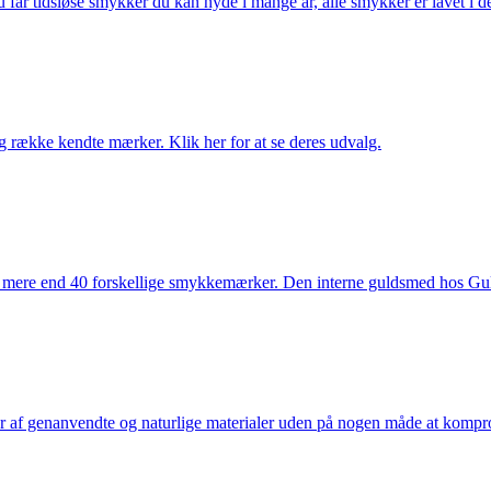
får tidsløse smykker du kan nyde i mange år, alle smykker er lavet i de
række kendte mærker. Klik her for at se deres udvalg.
 mere end 40 forskellige smykkemærker. Den interne guldsmed hos Gulds
af genanvendte og naturlige materialer uden på nogen måde at kompromi