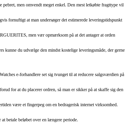
mere pebret, men omvendt meget enkel. Den mest letkøbte fragttype vil
igvis fornuftigt at man undersøger det estimerede leveringstidspunkt
mm MARGUERITES, men vær opmærksom på at det antager at orden
Ellers kunne du udvælge den mindst kostelige leveringsmåde, der gerne
 Watches e-forhandlere set sig tvunget til at reducere salgsværdien på
ud for at du placerer ordren, så man er sikker på at skaffe sig den
dertiden være et fingerpeg om en bedragerisk internet virksomhed.
er at betale beløbet over en længere periode.