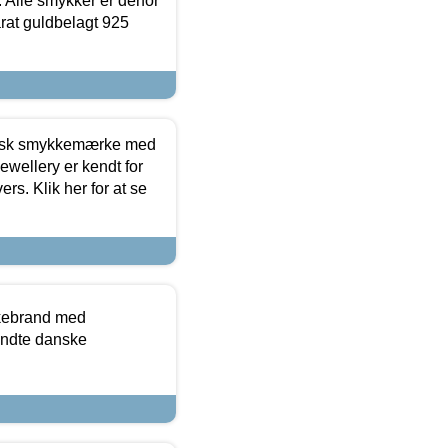
 Alle smykker er derfor
arat guldbelagt 925
dansk smykkemærke med
ewellery er kendt for
ers. Klik her for at se
kkebrand med
ndte danske