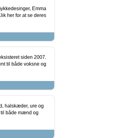
mykkedesinger, Emma
ik her for at se deres
ksisteret siden 2007.
nt til både voksne og
, halskæder, ure og
r til både mænd og