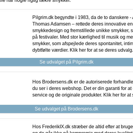
lle har nogle rigtig lækre smykker.
Pilgrim.dk begyndte i 1983, da de to danskere 
Thomas Adamsen – rettede deres innovative en
smykkedesign og fremstillede unikke smykker, 
på festivaler. Med stor kærlighed til musik og 
smykker, som afspejlede deres spontanitet, intimit
dybtfølte værdier. Klik her for at se deres udvalg
Se udvalget på Pilgrim.dk
Hos Brodersens.dk er de autoriserede forhandle
du ser i deres webshop. Det er din garanti for at
service og de originale produkter. Klik her for at
Se udvalget på Brodersens.dk
Hos FrederikIX.dk stræber de altid efter at bruge