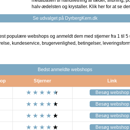
metalbasen til håndfletning af læder, slibning, p
halv-ædelsten og krystaller. Klik her for at se de
Se udvalget på DyrbergKern.dk
t populære webshops og anmeldt dem med stjerner fra 1 til 5 ud
rrelse, kundeservice, brugervenlighed, betingelser, leveringsfor
Bedst anmeldte webshops
op
Stjerner
Link
Besøg webshop
Besøg webshop
Besøg webshop
Besøg webshop