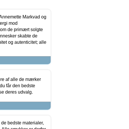
- Annemette Markvad og
ergi mod
som de primært solgte
mennesker skabte de
et og autenticitet; alle
.
re af alle de mærker
 du får den bedste
 se deres udvalg.
 de bedste materialer,