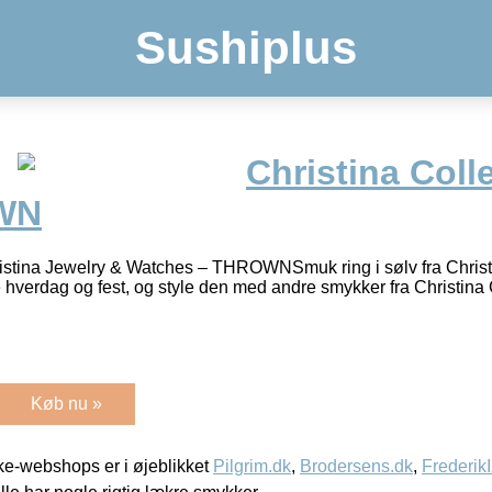
Sushiplus
Christina Coll
WN
hristina Jewelry & Watches – THROWNSmuk ring i sølv fra Chris
e hverdag og fest, og style den med andre smykker fra Christina 
Køb nu »
e-webshops er i øjeblikket
Pilgrim.dk
,
Brodersens.dk
,
Frederik