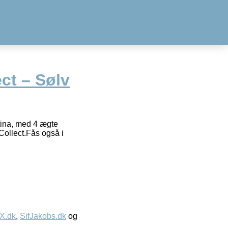
ect – Sølv
tina, med 4 ægte
Collect.Fås også i
IX.dk
,
SifJakobs.dk
og