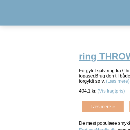
ring THRO
Forgyldt sølv ring fra C
topaser.Brug den til båd
forgyldt sølv.
(Læs mere)
404.1
kr.
(Vis fragtpris)
Læs mere »
De mest populære smykk