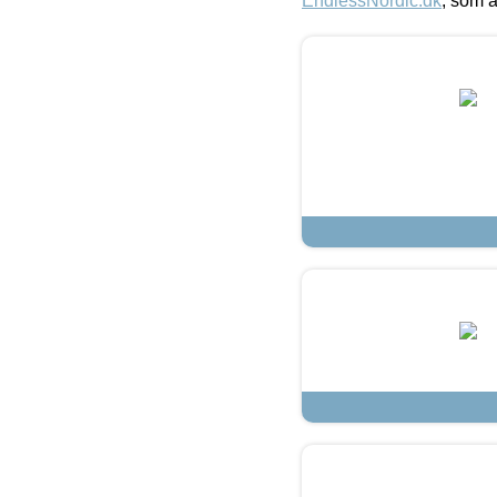
EndlessNordic.dk
, som a