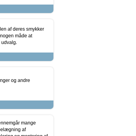
len af deres smykker
å nogen måde at
s udvalg.
inger og andre
gennemgår mange
 belægning af