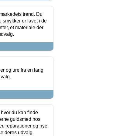
markedets trend. Du
e smykker er lavet i de
ter, et materiale der
udvalg.
 og ure fra en lang
dvalg.
 hvor du kan finde
terne guldsmed hos
r, reparationer og nye
se deres udvalg.