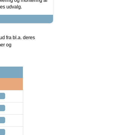
olering og montering af
res udvalg.
 fra bl.a. deres
mer og