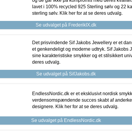
og de går ikke på kompromis med deres kvalitet.
lavet i 100% recycled 925 Sterling sølv og 22 k
sterling sølv. Klik her for at se deres udvalg.
Se udvalget på FrederikIX.dk
Det prisvindende Sif Jakobs Jewellery er et 
et genkendeligt og moderne udtryk. Sif Jakobs J
sine karakteristiske smykker og et stilsikkert univ
deres udvalg.
Se udvalget på SifJakobs.dk
EndlessNordic.dk er et eksklusivt nordisk smy
verdensomspændende succes skabt af anderke
designere. Klik her for at se deres udvalg.
Se udvalget på EndlessNordic.dk