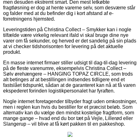
men desuden ekstremt smart. Den mest letkøbte
fragtløsning er dog at hente varerne selv, som desværre står
og falder med at du befinder dig i kort afstand af e-
forretningens hjemsted.
Leveringstiden på Christina Collect – Smykker kan i nogle
tilfælde være virkelig relevant ifald vi skal bruge dine nye
varer om få sekunder, og herved er det sandelig på sin plads
at vi checker tidshorisonten for levering på det aktuelle
produkt.
En masse internet firmaer stiller udsigt til dag-til-dag levering
på de fleste varenumre, eksempelvis Christina Collect –
Sølv ørehængere – HANGING TOPAZ CIRCLE, som trods
alt betinges af at bestillingen indsendes tidligere end et
fastslået tidspunkt, sådan at de garanteret kan nå at få varen
ekspederet forinden logistikpersonalet har fyraften.
Nogle internet foretagender tilbyder fragt uden omkostninger,
men i reglen kun hvis du bestiller for et præcist beløb. Som
alternativ kan du vælge den mindst kostelige fragtform, som
mange gange – hvad end du bor tæt på Vejle, Lillerød eller
Slangerup – vil blive at få kørt pakken til en pakkeshop.