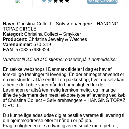
Besøg webshop
Navn:
Christina Collect – Sølv ørehængere – HANGING
TOPAZ CIRCLE
Kategori:
Christina Collect – Smykker
Producent:
Christina Jewelry & Watches
Varenummer:
670-S19
EAN:
5708257986324
Vurderet til
3.5
ud af 5 stjerner baseret på
1
anmeldelser
En række webshops i Danmark tildeler i dag et hav af
forskellige løsninger til levering. En der er meget anvendt er
nu om stunder at få sendt til en pakkeshop, hvor du selv kan
afhente de købte varer når du har mulighed for det.
Løsningen er altså temmelig fremkommelig, og i mange
tilfælde ydermere den mest letkøbte type af levering ved køb
af Christina Collect – Sølv ørehængere – HANGING TOPAZ
CIRCLE.
Du kunne ligeledes udse dig at bestille varerne til levering til
din hjemmeadresse eller til når du er på job.
Fragtmuligheden er sædvanligvis en smule mere pebret,