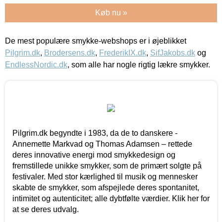
Køb nu »
De mest populære smykke-webshops er i øjeblikket
Pilgrim.dk
,
Brodersens.dk
,
FrederikIX.dk
,
SifJakobs.dk
og
EndlessNordic.dk
, som alle har nogle rigtig lækre smykker.
Pilgrim.dk begyndte i 1983, da de to danskere -
Annemette Markvad og Thomas Adamsen – rettede
deres innovative energi mod smykkedesign og
fremstillede unikke smykker, som de primært solgte på
festivaler. Med stor kærlighed til musik og mennesker
skabte de smykker, som afspejlede deres spontanitet,
intimitet og autenticitet; alle dybtfølte værdier. Klik her for
at se deres udvalg.