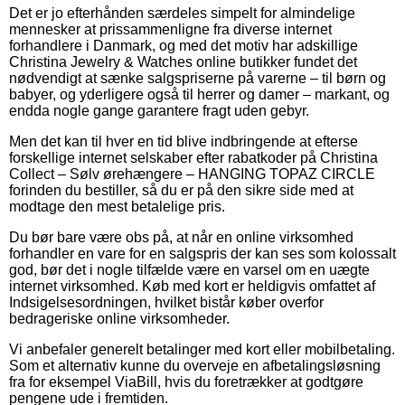
Det er jo efterhånden særdeles simpelt for almindelige
mennesker at prissammenligne fra diverse internet
forhandlere i Danmark, og med det motiv har adskillige
Christina Jewelry & Watches online butikker fundet det
nødvendigt at sænke salgspriserne på varerne – til børn og
babyer, og yderligere også til herrer og damer – markant, og
endda nogle gange garantere fragt uden gebyr.
Men det kan til hver en tid blive indbringende at efterse
forskellige internet selskaber efter rabatkoder på Christina
Collect – Sølv ørehængere – HANGING TOPAZ CIRCLE
forinden du bestiller, så du er på den sikre side med at
modtage den mest betalelige pris.
Du bør bare være obs på, at når en online virksomhed
forhandler en vare for en salgspris der kan ses som kolossalt
god, bør det i nogle tilfælde være en varsel om en uægte
internet virksomhed. Køb med kort er heldigvis omfattet af
Indsigelsesordningen, hvilket bistår køber overfor
bedrageriske online virksomheder.
Vi anbefaler generelt betalinger med kort eller mobilbetaling.
Som et alternativ kunne du overveje en afbetalingsløsning
fra for eksempel ViaBill, hvis du foretrækker at godtgøre
pengene ude i fremtiden.