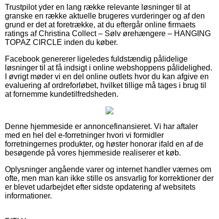
Trustpilot yder en lang række relevante løsninger til at
granske en række aktuelle brugeres vurderinger og af den
grund er det at foretrække, at du eftergår online firmaets
ratings af Christina Collect – Sølv ørehængere – HANGING
TOPAZ CIRCLE inden du køber.
Facebook genererer ligeledes fuldstændig pålidelige
løsninger til at få indsigt i online webshoppens pålidelighed.
I øvrigt møder vi en del online outlets hvor du kan afgive en
evaluering af ordreforløbet, hvilket tillige må tages i brug til
at fornemme kundetilfredsheden.
Denne hjemmeside er annoncefinansieret. Vi har aftaler
med en hel del e-forretninger hvori vi formidler
forretningernes produkter, og høster honorar ifald en af de
besøgende på vores hjemmeside realiserer et køb.
Oplysninger angående varer og internet handler værnes om
ofte, men man kan ikke stille os ansvarlig for korrektioner der
er blevet udarbejdet efter sidste opdatering af websitets
informationer.