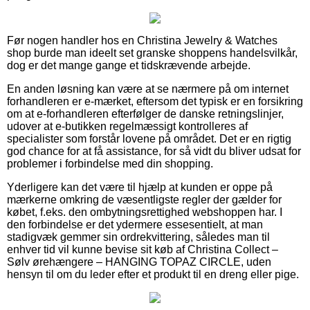
Før nogen handler hos en Christina Jewelry & Watches
shop burde man ideelt set granske shoppens handelsvilkår,
dog er det mange gange et tidskrævende arbejde.
En anden løsning kan være at se nærmere på om internet
forhandleren er e-mærket, eftersom det typisk er en forsikring
om at e-forhandleren efterfølger de danske retningslinjer,
udover at e-butikken regelmæssigt kontrolleres af
specialister som forstår lovene på området. Det er en rigtig
god chance for at få assistance, for så vidt du bliver udsat for
problemer i forbindelse med din shopping.
Yderligere kan det være til hjælp at kunden er oppe på
mærkerne omkring de væsentligste regler der gælder for
købet, f.eks. den ombytningsrettighed webshoppen har. I
den forbindelse er det ydermere essesentielt, at man
stadigvæk gemmer sin ordrekvittering, således man til
enhver tid vil kunne bevise sit køb af Christina Collect –
Sølv ørehængere – HANGING TOPAZ CIRCLE, uden
hensyn til om du leder efter et produkt til en dreng eller pige.