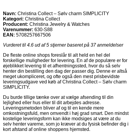
Navn:
Christina Collect – Sølv charm SIMPLICITY
Kategori:
Christina Collect
Producent:
Christina Jewelry & Watches
Varenummer:
630-S88
EAN:
5708257667506
Vurderet til
4.6
ud af 5 stjerner baseret på
37
anmeldelser
De fleste online shops foreslår til alt held en hel del
forskellige muligheder for levering. En af de populære er for
øjeblikket levering til et afhentningssted, hvor du så selv
henter din bestilling den dag der passer dig. Denne er altså
meget ukompliceret, og ofte også den mest prisbevidste
leveringsudgave ved køb af Christina Collect – Sølv charm
SIMPLICITY.
Du burde tillige tænke over at vælge afsending til din
lejlighed eller hus eller til dit arbejdes adresse.
Leveringsmetoden bliver af og til en kende mere
omkostningsfuld, men omvendt i høj grad smart. Den mindst
kostelige leveringsform kan ikke modsiges at være at du
selv henter varerne, som jo kræver at du fysisk befinder dig i
kort afstand af online shoppens hjemsted.