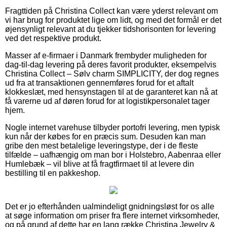
Fragttiden på Christina Collect kan være yderst relevant om
vi har brug for produktet lige om lidt, og med det formål er det
øjensynligt relevant at du tjekker tidshorisonten for levering
ved det respektive produkt.
Masser af e-firmaer i Danmark frembyder muligheden for
dag-til-dag levering på deres favorit produkter, eksempelvis
Christina Collect – Sølv charm SIMPLICITY, der dog regnes
ud fra at transaktionen gennemføres forud for et aftalt
klokkeslæt, med hensynstagen til at de garanteret kan nå at
få varerne ud af døren forud for at logistikpersonalet tager
hjem.
Nogle internet varehuse tilbyder portofri levering, men typisk
kun når der købes for en præcis sum. Desuden kan man
gribe den mest betalelige leveringstype, der i de fleste
tilfælde – uafhængig om man bor i Holstebro, Aabenraa eller
Humlebæk – vil blive at få fragtfirmaet til at levere din
bestilling til en pakkeshop.
Det er jo efterhånden ualmindeligt gnidningsløst for os alle
at søge information om priser fra flere internet virksomheder,
og på grund af dette har en lang række Christina Jewelry &