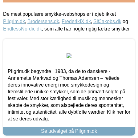
De mest populære smykke-webshops er i øjeblikket
Pilgrim.dk
,
Brodersens.dk
,
FrederikIX.dk
,
SifJakobs.dk
og
EndlessNordic.dk
, som alle har nogle rigtig lækre smykker.
Pilgrim.dk begyndte i 1983, da de to danskere -
Annemette Markvad og Thomas Adamsen – rettede
deres innovative energi mod smykkedesign og
fremstillede unikke smykker, som de primært solgte på
festivaler. Med stor kærlighed til musik og mennesker
skabte de smykker, som afspejlede deres spontanitet,
intimitet og autenticitet; alle dybtfølte værdier. Klik her for
at se deres udvalg.
Se udvalget på Pilgrim.dk