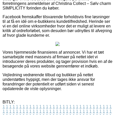
forretningens anmeldelser af Christina Collect – Sølv charm
SIMPLICITY forinden du køber.
Facebook fremskaffer tilsvarende forholdsvis fine løsninger
til at få en idé om e-butikkens kundetilfredshed. Herinde ser
vi en del online virksomheder hvor det er muligt at levere en
kritik af ordreforløbet, som desuden bør udnyttes til afvejning
af hvor glade kunderne er.
Vores hjemmeside finansieres af annoncer. Vi har et tæt
samarbejde med massevis af firmaer på nettet idet vi
introducerer deres produkter, og tager provision hvis en af de
besøgende på vores website gennemfører et indkøb.
Vejledning vedrørende tilbud og butikker på nettet
understøttes hyppigt, men der tages ikke ansvar for
forandringer der potentielt er udført siden vi senest
opdaterede de viste oplysninger.
BITLY:
1
1
1
1
1
1
1
1
1
1
1
1
1
1
1
1
1
1
1
1
1
1
1
1
1
1
1
1
1
1
1
1
1
1
1
1
1
1
1
1
1
1
1
1
1
1
1
1
1
1
1
1
1
1
1
1
1
1
1
1
1
1
1
1
1
1