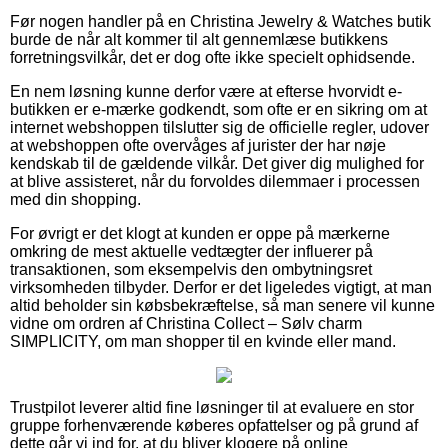
Før nogen handler på en Christina Jewelry & Watches butik
burde de når alt kommer til alt gennemlæse butikkens
forretningsvilkår, det er dog ofte ikke specielt ophidsende.
En nem løsning kunne derfor være at efterse hvorvidt e-
butikken er e-mærke godkendt, som ofte er en sikring om at
internet webshoppen tilslutter sig de officielle regler, udover
at webshoppen ofte overvåges af jurister der har nøje
kendskab til de gældende vilkår. Det giver dig mulighed for
at blive assisteret, når du forvoldes dilemmaer i processen
med din shopping.
For øvrigt er det klogt at kunden er oppe på mærkerne
omkring de mest aktuelle vedtægter der influerer på
transaktionen, som eksempelvis den ombytningsret
virksomheden tilbyder. Derfor er det ligeledes vigtigt, at man
altid beholder sin købsbekræftelse, så man senere vil kunne
vidne om ordren af Christina Collect – Sølv charm
SIMPLICITY, om man shopper til en kvinde eller mand.
Trustpilot leverer altid fine løsninger til at evaluere en stor
gruppe forhenværende køberes opfattelser og på grund af
dette går vi ind for, at du bliver klogere på online