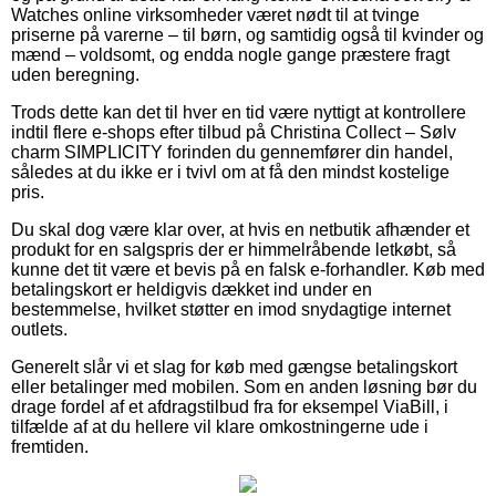
Watches online virksomheder været nødt til at tvinge
priserne på varerne – til børn, og samtidig også til kvinder og
mænd – voldsomt, og endda nogle gange præstere fragt
uden beregning.
Trods dette kan det til hver en tid være nyttigt at kontrollere
indtil flere e-shops efter tilbud på Christina Collect – Sølv
charm SIMPLICITY forinden du gennemfører din handel,
således at du ikke er i tvivl om at få den mindst kostelige
pris.
Du skal dog være klar over, at hvis en netbutik afhænder et
produkt for en salgspris der er himmelråbende letkøbt, så
kunne det tit være et bevis på en falsk e-forhandler. Køb med
betalingskort er heldigvis dækket ind under en
bestemmelse, hvilket støtter en imod snydagtige internet
outlets.
Generelt slår vi et slag for køb med gængse betalingskort
eller betalinger med mobilen. Som en anden løsning bør du
drage fordel af et afdragstilbud fra for eksempel ViaBill, i
tilfælde af at du hellere vil klare omkostningerne ude i
fremtiden.