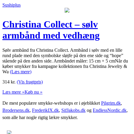
Sushiplus
Christina Collect – sølv
armbånd med vedhæng
Sølv armbånd fra Christina Collect. Armbånd i sølv med en lille
rund plade med den symbolske sløjfe på den ene side og “hope”
stående på den anden side. Armbåndet måler: 15 cm + 5 cmNår du
køber smykker fra kampagne kollektionen fra Christina Jewelry &
Wa
(Læs mere)
314
kr.
(Vis fragtpris)
Læs mere »
Køb nu »
De mest populære smykke-webshops er i øjeblikket
Pilgrim.dk
,
Brodersens.dk
,
FrederikIX.dk
,
SifJakobs.dk
og
EndlessNordic.dk
,
som alle har nogle rigtig lækre smykker.