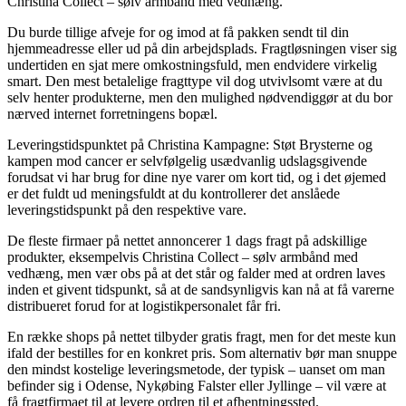
Christina Collect – sølv armbånd med vedhæng.
Du burde tillige afveje for og imod at få pakken sendt til din
hjemmeadresse eller ud på din arbejdsplads. Fragtløsningen viser sig
undertiden en sjat mere omkostningsfuld, men endvidere virkelig
smart. Den mest betalelige fragttype vil dog utvivlsomt være at du
selv henter produkterne, men den mulighed nødvendiggør at du bor
nærved internet forretningens bopæl.
Leveringstidspunktet på Christina Kampagne: Støt Brysterne og
kampen mod cancer er selvfølgelig usædvanlig udslagsgivende
forudsat vi har brug for dine nye varer om kort tid, og i det øjemed
er det fuldt ud meningsfuldt at du kontrollerer det anslåede
leveringstidspunkt på den respektive vare.
De fleste firmaer på nettet annoncerer 1 dags fragt på adskillige
produkter, eksempelvis Christina Collect – sølv armbånd med
vedhæng, men vær obs på at det står og falder med at ordren laves
inden et givent tidspunkt, så at de sandsynligvis kan nå at få varerne
distribueret forud for at logistikpersonalet får fri.
En række shops på nettet tilbyder gratis fragt, men for det meste kun
ifald der bestilles for en konkret pris. Som alternativ bør man snuppe
den mindst kostelige leveringsmetode, der typisk – uanset om man
befinder sig i Odense, Nykøbing Falster eller Jyllinge – vil være at
få fragtfirmaet til at levere ordren til et afhentningssted.