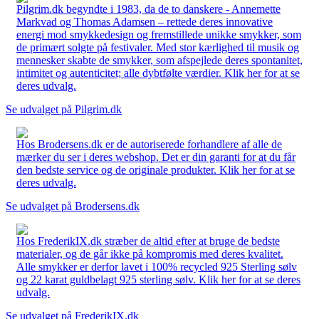
Pilgrim.dk begyndte i 1983, da de to danskere - Annemette
Markvad og Thomas Adamsen – rettede deres innovative
energi mod smykkedesign og fremstillede unikke smykker, som
de primært solgte på festivaler. Med stor kærlighed til musik og
mennesker skabte de smykker, som afspejlede deres spontanitet,
intimitet og autenticitet; alle dybtfølte værdier. Klik her for at se
deres udvalg.
Se udvalget på Pilgrim.dk
Hos Brodersens.dk er de autoriserede forhandlere af alle de
mærker du ser i deres webshop. Det er din garanti for at du får
den bedste service og de originale produkter. Klik her for at se
deres udvalg.
Se udvalget på Brodersens.dk
Hos FrederikIX.dk stræber de altid efter at bruge de bedste
materialer, og de går ikke på kompromis med deres kvalitet.
Alle smykker er derfor lavet i 100% recycled 925 Sterling sølv
og 22 karat guldbelagt 925 sterling sølv. Klik her for at se deres
udvalg.
Se udvalget på FrederikIX.dk