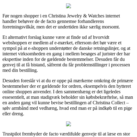
Før nogen shopper i en Christina Jewelry & Watches internet
handler behøver de de facto gennemse forhandlerens
forretningsvilkår, men det er undertiden ikke særlig morsomt.
Et alternativt forslag kunne være at finde ud af hvorvidt
webshoppen er medlem af e-mærket, eftersom det bør være et
sympol på at e-shoppen understøtter de danske retningslinjer, og at
internet virksomheden en gang i mellem besøges af jurister der har
ekspertise inden for de gældende bestemmelser. Desuden får du
genvej til at få bistand, såfremt du får problemstillinger i processen
med din bestilling.
Desuden foreslår vi at du er oppe på mærkerne omkring de primære
bestemmelser der er gældende for ordren, eksempelvis den bytteret
online shoppen anvender. I den sammenhæng er det ligeledes
essesentielt, at man stadigvæk beholder sin købsbekræftelse, så man
en anden gang vil kunne bevise bestillingen af Christina Collect –
sølv armbånd med vedhæng, hvad end man er på indkøb til en pige
eller dreng.
Trustpilot frembyder de facto værdifulde genveje til at læse en stor