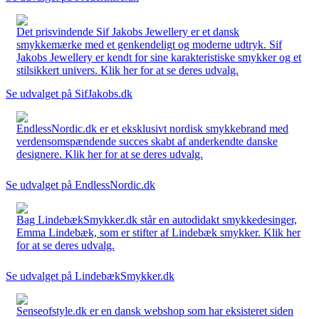
Det prisvindende Sif Jakobs Jewellery er et dansk
smykkemærke med et genkendeligt og moderne udtryk. Sif
Jakobs Jewellery er kendt for sine karakteristiske smykker og et
stilsikkert univers. Klik her for at se deres udvalg.
Se udvalget på SifJakobs.dk
EndlessNordic.dk er et eksklusivt nordisk smykkebrand med
verdensomspændende succes skabt af anderkendte danske
designere. Klik her for at se deres udvalg.
Se udvalget på EndlessNordic.dk
Bag LindebækSmykker.dk står en autodidakt smykkedesinger,
Emma Lindebæk, som er stifter af Lindebæk smykker. Klik her
for at se deres udvalg.
Se udvalget på LindebækSmykker.dk
Senseofstyle.dk er en dansk webshop som har eksisteret siden