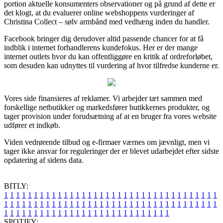
portion aktuelle konsumenters observationer og på grund af dette er
det klogt, at du evaluerer online webshoppens vurderinger af
Christina Collect – sølv armbånd med vedhæng inden du handler.
Facebook bringer dig derudover altid passende chancer for at få
indblik i internet forhandlerens kundefokus. Her er der mange
internet outlets hvor du kan offentliggøre en kritik af ordreforløbet,
som desuden kan udnyttes til vurdering af hvor tilfredse kunderne er.
Vores side finansieres af reklamer. Vi arbejder tæt sammen med
forskellige netbutikker og markedsfører butikkernes produkter, og
tager provision under forudsætning af at en bruger fra vores website
udfører et indkøb.
Viden vedrørende tilbud og e-firmaer værnes om jævnligt, men vi
tager ikke ansvar for reguleringer der er blevet udarbejdet efter sidste
opdatering af sidens data.
BITLY:
1
1
1
1
1
1
1
1
1
1
1
1
1
1
1
1
1
1
1
1
1
1
1
1
1
1
1
1
1
1
1
1
1
1
1
1
1
1
1
1
1
1
1
1
1
1
1
1
1
1
1
1
1
1
1
1
1
1
1
1
1
1
1
1
1
1
1
1
1
1
1
1
1
1
1
1
1
1
1
1
1
1
1
1
1
1
1
1
1
1
1
1
1
1
1
1
1
1
1
1
SPOTIFY: