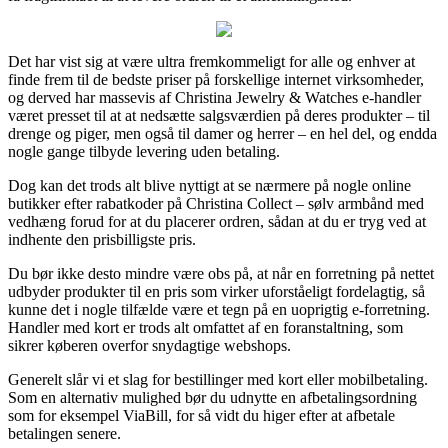
Det har vist sig at være ultra fremkommeligt for alle og enhver at
finde frem til de bedste priser på forskellige internet virksomheder,
og derved har massevis af Christina Jewelry & Watches e-handler
været presset til at at nedsætte salgsværdien på deres produkter – til
drenge og piger, men også til damer og herrer – en hel del, og endda
nogle gange tilbyde levering uden betaling.
Dog kan det trods alt blive nyttigt at se nærmere på nogle online
butikker efter rabatkoder på Christina Collect – sølv armbånd med
vedhæng forud for at du placerer ordren, sådan at du er tryg ved at
indhente den prisbilligste pris.
Du bør ikke desto mindre være obs på, at når en forretning på nettet
udbyder produkter til en pris som virker uforståeligt fordelagtig, så
kunne det i nogle tilfælde være et tegn på en uoprigtig e-forretning.
Handler med kort er trods alt omfattet af en foranstaltning, som
sikrer køberen overfor snydagtige webshops.
Generelt slår vi et slag for bestillinger med kort eller mobilbetaling.
Som en alternativ mulighed bør du udnytte en afbetalingsordning
som for eksempel ViaBill, for så vidt du higer efter at afbetale
betalingen senere.