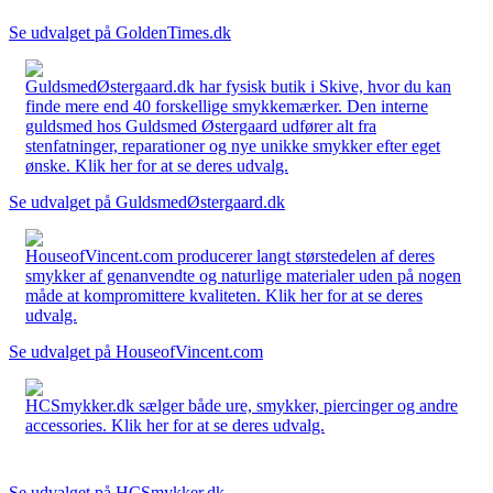
Se udvalget på GoldenTimes.dk
GuldsmedØstergaard.dk har fysisk butik i Skive, hvor du kan
finde mere end 40 forskellige smykkemærker. Den interne
guldsmed hos Guldsmed Østergaard udfører alt fra
stenfatninger, reparationer og nye unikke smykker efter eget
ønske. Klik her for at se deres udvalg.
Se udvalget på GuldsmedØstergaard.dk
HouseofVincent.com producerer langt størstedelen af deres
smykker af genanvendte og naturlige materialer uden på nogen
måde at kompromittere kvaliteten. Klik her for at se deres
udvalg.
Se udvalget på HouseofVincent.com
HCSmykker.dk sælger både ure, smykker, piercinger og andre
accessories. Klik her for at se deres udvalg.
Se udvalget på HCSmykker.dk