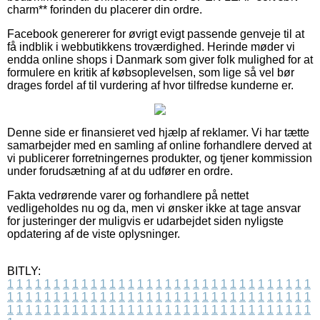
charm** forinden du placerer din ordre.
Facebook genererer for øvrigt evigt passende genveje til at
få indblik i webbutikkens troværdighed. Herinde møder vi
endda online shops i Danmark som giver folk mulighed for at
formulere en kritik af købsoplevelsen, som lige så vel bør
drages fordel af til vurdering af hvor tilfredse kunderne er.
Denne side er finansieret ved hjælp af reklamer. Vi har tætte
samarbejder med en samling af online forhandlere derved at
vi publicerer forretningernes produkter, og tjener kommission
under forudsætning af at du udfører en ordre.
Fakta vedrørende varer og forhandlere på nettet
vedligeholdes nu og da, men vi ønsker ikke at tage ansvar
for justeringer der muligvis er udarbejdet siden nyligste
opdatering af de viste oplysninger.
BITLY:
1
1
1
1
1
1
1
1
1
1
1
1
1
1
1
1
1
1
1
1
1
1
1
1
1
1
1
1
1
1
1
1
1
1
1
1
1
1
1
1
1
1
1
1
1
1
1
1
1
1
1
1
1
1
1
1
1
1
1
1
1
1
1
1
1
1
1
1
1
1
1
1
1
1
1
1
1
1
1
1
1
1
1
1
1
1
1
1
1
1
1
1
1
1
1
1
1
1
1