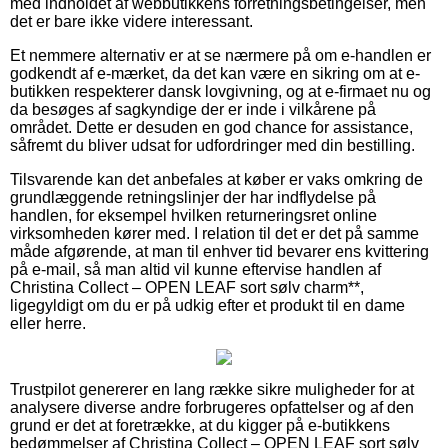
med indholdet af webbutikkens forretningsbetingelser, men
det er bare ikke videre interessant.
Et nemmere alternativ er at se nærmere på om e-handlen er
godkendt af e-mærket, da det kan være en sikring om at e-
butikken respekterer dansk lovgivning, og at e-firmaet nu og
da besøges af sagkyndige der er inde i vilkårene på
området. Dette er desuden en god chance for assistance,
såfremt du bliver udsat for udfordringer med din bestilling.
Tilsvarende kan det anbefales at køber er vaks omkring de
grundlæggende retningslinjer der har indflydelse på
handlen, for eksempel hvilken returneringsret online
virksomheden kører med. I relation til det er det på samme
måde afgørende, at man til enhver tid bevarer ens kvittering
på e-mail, så man altid vil kunne eftervise handlen af
Christina Collect – OPEN LEAF sort sølv charm**,
ligegyldigt om du er på udkig efter et produkt til en dame
eller herre.
Trustpilot genererer en lang række sikre muligheder for at
analysere diverse andre forbrugeres opfattelser og af den
grund er det at foretrække, at du kigger på e-butikkens
bedømmelser af Christina Collect – OPEN LEAF sort sølv