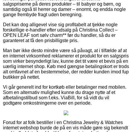
salgspriserne på deres produkter – til babyer og børn, og
samtidig også til herrer og damer – enormt, og endda nogle
gange frembyde fragt uden beregning.
Det kan dog alligevel vise sig profitabelt at tjekke nogle
forskellige e-handler efter udsalg på Christina Collect –
OPEN LEAF sort sølv charm** før du handler, så du er
garanteret at få den prisbilligste pris.
Man bør ikke desto mindre være så påvagt, at i tilfælde af at
en internet virksomhed reklamerer et produkt for en salgspris
som virker besynderligt lav, kunne det tit være et bevis på en
uærlig internet shop. Køb med gængse betalingskort er trods
alt omfavnet af en bestemmelse, der redder kunden imod fup
butikker på nettet.
Vi går generelt ind for kortkøb eller betalinger med mobilen.
Som en alternativ mulighed kunne du drage nytte af et
afbetalingstilbud som f.eks. ViaBill, for så vidt du vil
godtgøre omkostningerne over en periode.
Forud for at folk bestiller i en Christina Jewelry & Watches
internet webshop burde de på en vis måde gøre sig bekendt