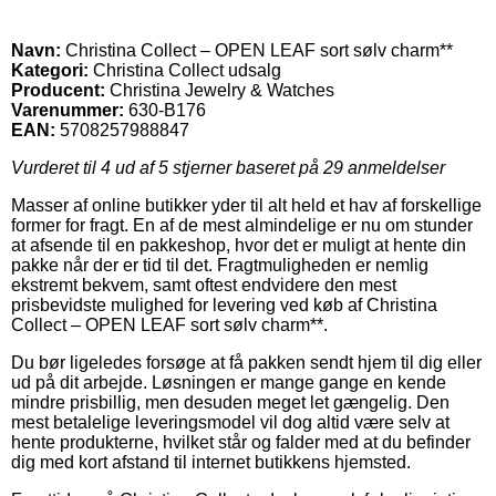
Navn:
Christina Collect – OPEN LEAF sort sølv charm**
Kategori:
Christina Collect udsalg
Producent:
Christina Jewelry & Watches
Varenummer:
630-B176
EAN:
5708257988847
Vurderet til
4
ud af 5 stjerner baseret på
29
anmeldelser
Masser af online butikker yder til alt held et hav af forskellige
former for fragt. En af de mest almindelige er nu om stunder
at afsende til en pakkeshop, hvor det er muligt at hente din
pakke når der er tid til det. Fragtmuligheden er nemlig
ekstremt bekvem, samt oftest endvidere den mest
prisbevidste mulighed for levering ved køb af Christina
Collect – OPEN LEAF sort sølv charm**.
Du bør ligeledes forsøge at få pakken sendt hjem til dig eller
ud på dit arbejde. Løsningen er mange gange en kende
mindre prisbillig, men desuden meget let gængelig. Den
mest betalelige leveringsmodel vil dog altid være selv at
hente produkterne, hvilket står og falder med at du befinder
dig med kort afstand til internet butikkens hjemsted.