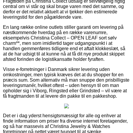
Fragttiden på Christina Collect udsalg er selvfølgelig rigtig
central om vi står og skal bruge varen med det samme, og
derfor er det relativt aktuelt at vi tjekker den estimerede
leveringstid for den pågældende vare.
En lang række online outlets stiller garanti om levering på
næstkommende hverdag på en række varenumre,
eksempelvis Christina Collect – OPEN LEAF sort sølv
charm**, men som imidlertid tager udgangspunkt i at
handlen gemmenføres tidligere end et aftalt klokkeslæt, så
at de har udsigt til at kunne nå at få dit nye produkt skippet
afsted forinden de logistikansatte holder fyraften.
Visse e-forretninger i Danmark sikrer levering uden
omkostninger, men typisk kræves det at du shopper for en
præcis sum. Som alternativ må man snuppe den prisbilligste
leveringsmanér, hvilket oftest – uden hensyn til om man
opholder sig i Viborg, Ringsted eller Grindsted – vil være at
få fragtmanden til at levere din pakke til en pakkeshop.
Det er i dag yderst hensigtsmæssigt for alle og enhver at
finde information om priser fra diverse internet foretagender,
og så har massevis af Christina Jewelry & Watches
forretninger på nettet været tvunget til at sænke