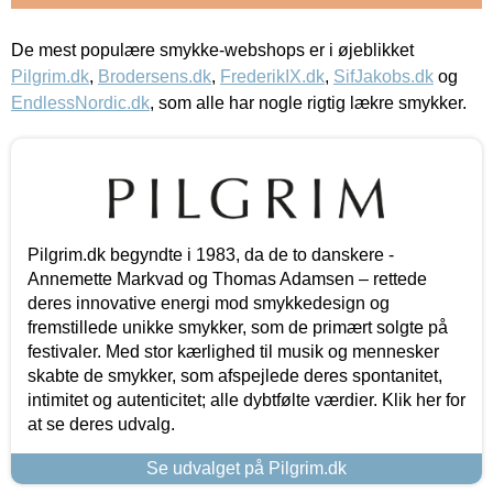
De mest populære smykke-webshops er i øjeblikket
Pilgrim.dk
,
Brodersens.dk
,
FrederikIX.dk
,
SifJakobs.dk
og
EndlessNordic.dk
, som alle har nogle rigtig lækre smykker.
Pilgrim.dk begyndte i 1983, da de to danskere -
Annemette Markvad og Thomas Adamsen – rettede
deres innovative energi mod smykkedesign og
fremstillede unikke smykker, som de primært solgte på
festivaler. Med stor kærlighed til musik og mennesker
skabte de smykker, som afspejlede deres spontanitet,
intimitet og autenticitet; alle dybtfølte værdier. Klik her for
at se deres udvalg.
Se udvalget på Pilgrim.dk