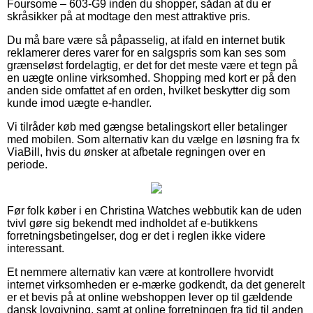
Foursome – 603-G9 inden du shopper, sådan at du er
skråsikker på at modtage den mest attraktive pris.
Du må bare være så påpasselig, at ifald en internet butik
reklamerer deres varer for en salgspris som kan ses som
grænseløst fordelagtig, er det for det meste være et tegn på
en uægte online virksomhed. Shopping med kort er på den
anden side omfattet af en orden, hvilket beskytter dig som
kunde imod uægte e-handler.
Vi tilråder køb med gængse betalingskort eller betalinger
med mobilen. Som alternativ kan du vælge en løsning fra fx
ViaBill, hvis du ønsker at afbetale regningen over en
periode.
Før folk køber i en Christina Watches webbutik kan de uden
tvivl gøre sig bekendt med indholdet af e-butikkens
forretningsbetingelser, dog er det i reglen ikke videre
interessant.
Et nemmere alternativ kan være at kontrollere hvorvidt
internet virksomheden er e-mærke godkendt, da det generelt
er et bevis på at online webshoppen lever op til gældende
dansk lovgivning, samt at online forretningen fra tid til anden