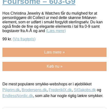
Foursome – 603-G9
Hos Christina Jewelry & Watches får du mulighed for at
personliggøre dit Collect ur med dette skønne firkløver-
element, som er udført i smukt forgyldt sterlingsølv. Du kan
også finde de fine og elegante elements i tal fra 0-9 samt
bogstaver fra A-Å og and
(Læs mere)
99
kr.
(Vis fragtpris)
Læs mere »
Køb nu »
De mest populære smykke-webshops er i øjeblikket
Pilgrim.dk
,
Brodersens.dk
,
FrederikIX.dk
,
SifJakobs.dk
og
EndlessNordic.dk
, som alle har nogle rigtig lækre smykker.