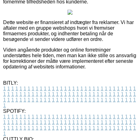
fornemme tilfredsheden hos kunderne.
Dette website er finansieret af indtægter fra reklamer. Vi har
aftaler med en gruppe webshops hvori vi fremviser
firmaernes produkter, og indhenter betaling når de
besøgende vi sender videre udfører en ordre.
Viden angående produkter og online forretninger
understøttes hele tiden, men man kan ikke stille os ansvarlig
for korrektioner der måtte være implementeret efter seneste
opdatering af websitets informationer.
BITLY:
1
1
1
1
1
1
1
1
1
1
1
1
1
1
1
1
1
1
1
1
1
1
1
1
1
1
1
1
1
1
1
1
1
1
1
1
1
1
1
1
1
1
1
1
1
1
1
1
1
1
1
1
1
1
1
1
1
1
1
1
1
1
1
1
1
1
1
1
1
1
1
1
1
1
1
1
1
1
1
1
1
1
1
1
1
1
1
1
1
1
1
1
1
1
1
1
1
1
1
1
SPOTIFY:
1
1
1
1
1
1
1
1
1
1
1
1
1
1
1
1
1
1
1
1
1
1
1
1
1
1
1
1
1
1
1
1
1
1
1
1
1
1
1
1
1
1
1
1
1
1
1
1
1
1
1
1
1
1
1
1
1
1
1
1
1
1
1
1
1
1
1
1
1
1
1
1
1
1
1
1
1
1
1
1
1
1
1
1
1
1
1
1
1
1
1
1
1
1
1
1
1
1
1
1
CUTTLY BIO: