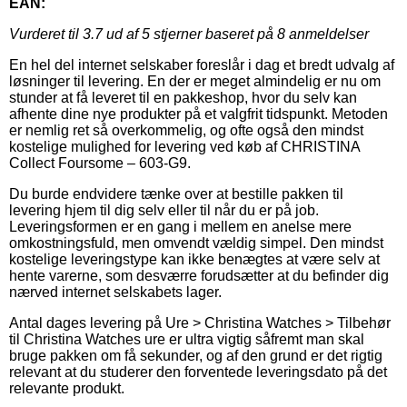
EAN:
Vurderet til
3.7
ud af 5 stjerner baseret på
8
anmeldelser
En hel del internet selskaber foreslår i dag et bredt udvalg af
løsninger til levering. En der er meget almindelig er nu om
stunder at få leveret til en pakkeshop, hvor du selv kan
afhente dine nye produkter på et valgfrit tidspunkt. Metoden
er nemlig ret så overkommelig, og ofte også den mindst
kostelige mulighed for levering ved køb af CHRISTINA
Collect Foursome – 603-G9.
Du burde endvidere tænke over at bestille pakken til
levering hjem til dig selv eller til når du er på job.
Leveringsformen er en gang i mellem en anelse mere
omkostningsfuld, men omvendt vældig simpel. Den mindst
kostelige leveringstype kan ikke benægtes at være selv at
hente varerne, som desværre forudsætter at du befinder dig
nærved internet selskabets lager.
Antal dages levering på Ure > Christina Watches > Tilbehør
til Christina Watches ure er ultra vigtig såfremt man skal
bruge pakken om få sekunder, og af den grund er det rigtig
relevant at du studerer den forventede leveringsdato på det
relevante produkt.