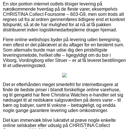
En stor portion internet outlets tilsiger levering på
næstkommende hverdag på de fleste varer, eksempelvis
CHRISTINA Collect Foursome – 603-G9, men som trods alt
regnes ud fra at ordren gennemføres tidligere end et konkret
tidspunkt, så at de har mulighed for at nå at få pakken
distribueret inden logistikmedarbejderne drager hjemad.
Flere online webshops byder på levering uden beregning,
men oftest er det påkrævet at du aftager for en bestemt sum.
Som alternativ burde man udse dig den prisbilligste
leveringsmetode, hvilket ofte – ligegyldigt om du bor i
Viborg, Vordingborg eller Struer – er at få leveret bestillingen
til et udleveringssted.
Det er efterhånden meget smertefrit for internetbrugere at
finde de bedste priser i blandt forskellige online varehuse,
og til gengæld har flere Christina Watches e-handler set sig
nødsaget til at nedskære salgsværdien på deres varer – til
børn og babyer, samt til voksne – betragteligt, og endda
nogle gange garantere levering uden omkostninger.
Det kan immervæk blive lukrativt at prøve nogle enkelte
online selskaber efter udsalg på CHRISTINA Collect