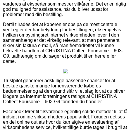
vurderes af eksperter som mestrer vilkårene. Det er en rigtig
god mulighed for assistance, når du bliver udsat for
problemer med din bestilling.
Dertil tilrådes det at køberen er obs på de mest centrale
vedtægter der har betydning for bestillingen, eksempelvis
hvilken ombytningsret internet virksomheden lover. I den
sammenhæng er det virkelig relevant, at man permanent
sikrer sin faktura e-mail, så man fremadrettet vil kunne
bekræfte handlen af CHRISTINA Collect Foursome – 603-
G9, uafhængig om du søger et produkt til en herre eller
dame.
Trustpilot genererer adskillige passende chancer for at
beskue ganske mange forhenværende køberes
bedømmelser og af den grund slår vi et slag for, at du bliver
klogere på internet forretningens ratings af CHRISTINA
Collect Foursome – 603-G9 forinden du handler.
Facebook fører til tilsvarende egentlig solide metoder til at få
indsigt i online virksomhedens popularitet. Foruden det ses
en del online outlets hvor du kan afgive en evaluering af
virksomhedens service, hvilket tillige burde tages i brug til at