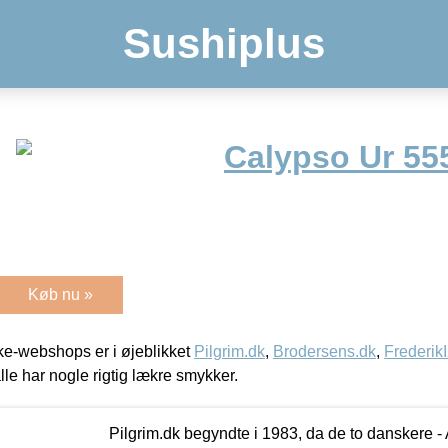
Sushiplus
Calypso Ur 55
Køb nu »
e-webshops er i øjeblikket
Pilgrim.dk
,
Brodersens.dk
,
Frederik
lle har nogle rigtig lækre smykker.
Pilgrim.dk begyndte i 1983, da de to danskere 