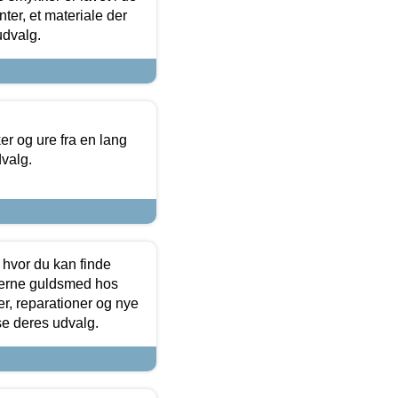
ter, et materiale der
udvalg.
 og ure fra en lang
dvalg.
 hvor du kan finde
terne guldsmed hos
r, reparationer og nye
se deres udvalg.