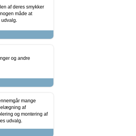
len af deres smykker
å nogen måde at
s udvalg.
inger og andre
gennemgår mange
 belægning af
olering og montering af
res udvalg.