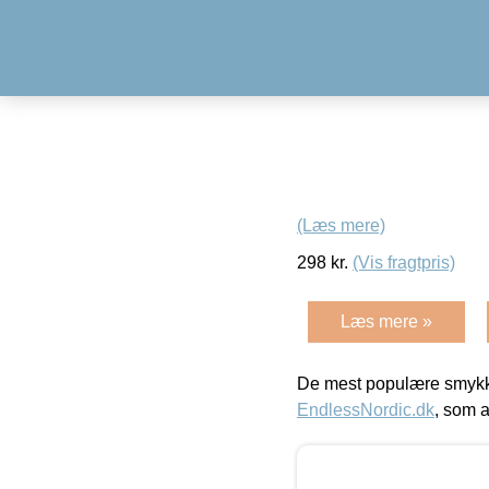
(Læs mere)
298
kr.
(Vis fragtpris)
Læs mere »
De mest populære smykk
EndlessNordic.dk
, som a