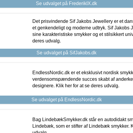
Se udvalget på FrederikIX.dk
Det prisvindende Sif Jakobs Jewellery er et 
et genkendeligt og moderne udtryk. Sif Jakobs J
sine karakteristiske smykker og et stilsikkert univ
deres udvalg.
Se udvalget på SifJakobs.dk
EndlessNordic.dk er et eksklusivt nordisk smy
verdensomspændende succes skabt af anderke
designere. Klik her for at se deres udvalg.
Se udvalget på EndlessNordic.dk
Bag LindebækSmykker.dk står en autodidakt s
Lindebæk, som er stifter af Lindebæk smykker. Kl
udvalg.