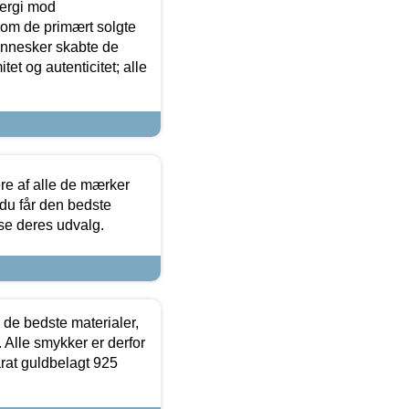
ergi mod
som de primært solgte
mennesker skabte de
et og autenticitet; alle
.
re af alle de mærker
 du får den bedste
 se deres udvalg.
 de bedste materialer,
 Alle smykker er derfor
arat guldbelagt 925