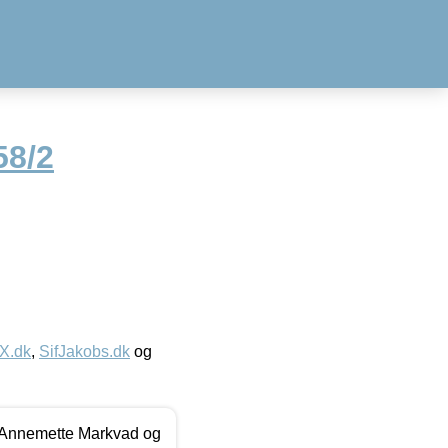
58/2
IX.dk
,
SifJakobs.dk
og
- Annemette Markvad og