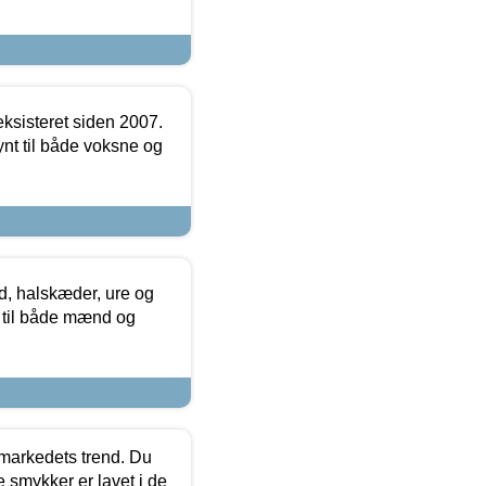
ksisteret siden 2007.
nt til både voksne og
, halskæder, ure og
r til både mænd og
markedets trend. Du
e smykker er lavet i de