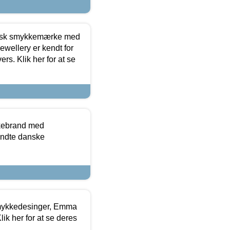
dansk smykkemærke med
ewellery er kendt for
ers. Klik her for at se
kkebrand med
ndte danske
mykkedesinger, Emma
ik her for at se deres