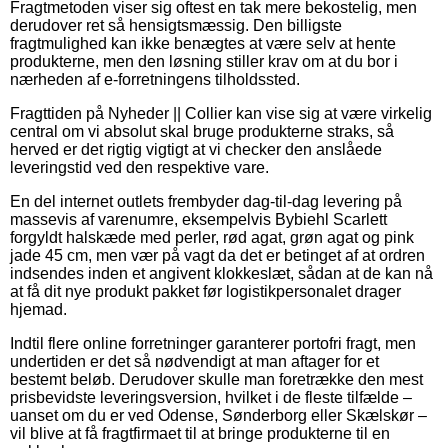
Fragtmetoden viser sig oftest en tak mere bekostelig, men
derudover ret så hensigtsmæssig. Den billigste
fragtmulighed kan ikke benægtes at være selv at hente
produkterne, men den løsning stiller krav om at du bor i
nærheden af e-forretningens tilholdssted.
Fragttiden på Nyheder || Collier kan vise sig at være virkelig
central om vi absolut skal bruge produkterne straks, så
herved er det rigtig vigtigt at vi checker den anslåede
leveringstid ved den respektive vare.
En del internet outlets frembyder dag-til-dag levering på
massevis af varenumre, eksempelvis Bybiehl Scarlett
forgyldt halskæde med perler, rød agat, grøn agat og pink
jade 45 cm, men vær på vagt da det er betinget af at ordren
indsendes inden et angivent klokkeslæt, sådan at de kan nå
at få dit nye produkt pakket før logistikpersonalet drager
hjemad.
Indtil flere online forretninger garanterer portofri fragt, men
undertiden er det så nødvendigt at man aftager for et
bestemt beløb. Derudover skulle man foretrække den mest
prisbevidste leveringsversion, hvilket i de fleste tilfælde –
uanset om du er ved Odense, Sønderborg eller Skælskør –
vil blive at få fragtfirmaet til at bringe produkterne til en