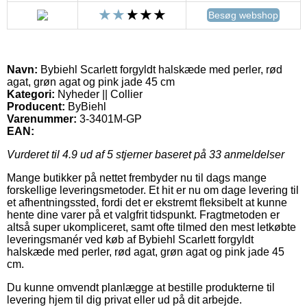
Besøg webshop
Navn:
Bybiehl Scarlett forgyldt halskæde med perler, rød
agat, grøn agat og pink jade 45 cm
Kategori:
Nyheder || Collier
Producent:
ByBiehl
Varenummer:
3-3401M-GP
EAN:
Vurderet til
4.9
ud af 5 stjerner baseret på
33
anmeldelser
Mange butikker på nettet frembyder nu til dags mange
forskellige leveringsmetoder. Et hit er nu om dage levering til
et afhentningssted, fordi det er ekstremt fleksibelt at kunne
hente dine varer på et valgfrit tidspunkt. Fragtmetoden er
altså super ukompliceret, samt ofte tilmed den mest letkøbte
leveringsmanér ved køb af Bybiehl Scarlett forgyldt
halskæde med perler, rød agat, grøn agat og pink jade 45
cm.
Du kunne omvendt planlægge at bestille produkterne til
levering hjem til dig privat eller ud på dit arbejde.