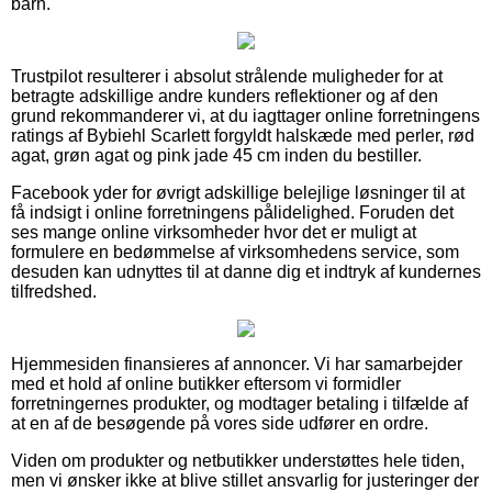
barn.
Trustpilot resulterer i absolut strålende muligheder for at
betragte adskillige andre kunders reflektioner og af den
grund rekommanderer vi, at du iagttager online forretningens
ratings af Bybiehl Scarlett forgyldt halskæde med perler, rød
agat, grøn agat og pink jade 45 cm inden du bestiller.
Facebook yder for øvrigt adskillige belejlige løsninger til at
få indsigt i online forretningens pålidelighed. Foruden det
ses mange online virksomheder hvor det er muligt at
formulere en bedømmelse af virksomhedens service, som
desuden kan udnyttes til at danne dig et indtryk af kundernes
tilfredshed.
Hjemmesiden finansieres af annoncer. Vi har samarbejder
med et hold af online butikker eftersom vi formidler
forretningernes produkter, og modtager betaling i tilfælde af
at en af de besøgende på vores side udfører en ordre.
Viden om produkter og netbutikker understøttes hele tiden,
men vi ønsker ikke at blive stillet ansvarlig for justeringer der