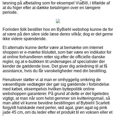
løsning på afbetaling som for eksempel ViaBill, i tilfælde af
at du higer efter at dække betalingen over en længere
periode.
Forinden folk bestiller hos en ByBiehl webshop kunne de for
at være på den sikre side læse deres vilkår, dog er det gerne
ikke videre spændende.
Et alternativ kunne derfor være at bemærke om internet
shoppen er e-mærke tilsluttet, som bør være en indikator for
at online forhandleren retter sig efter de officielle danske
regler, og at e-butikken tit undersøges af specialister der
kender de gældende love. Det giver dig anledning til at få
assistance, hvis du får vanskeligheder med din bestilling.
Herudover støtter vi at man er omhyggelig omkring de
væsentligste vedtægter der gør sig gældende i forbindelse
med købet, eksempelvis hvilken byttepolitik online
webshoppen garanterer. På grund af dette er det ligeledes
vigtigt, at man når som helst gemmer sin kvitteringsmail, så
man altid vil kunne bevidne bestillingen af Bybiehl Scarlett
forgyldt halskæde med perler, rød agat, grøn agat og pink
jade 45 cm, om du leder efter et produkt til en voksen eller et