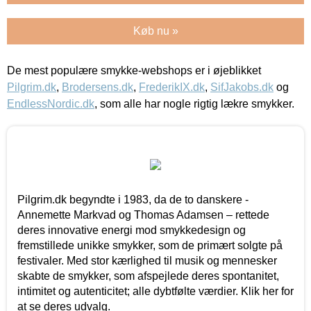
Køb nu »
De mest populære smykke-webshops er i øjeblikket
Pilgrim.dk
,
Brodersens.dk
,
FrederikIX.dk
,
SifJakobs.dk
og
EndlessNordic.dk
, som alle har nogle rigtig lækre smykker.
Pilgrim.dk begyndte i 1983, da de to danskere -
Annemette Markvad og Thomas Adamsen – rettede
deres innovative energi mod smykkedesign og
fremstillede unikke smykker, som de primært solgte på
festivaler. Med stor kærlighed til musik og mennesker
skabte de smykker, som afspejlede deres spontanitet,
intimitet og autenticitet; alle dybtfølte værdier. Klik her for
at se deres udvalg.