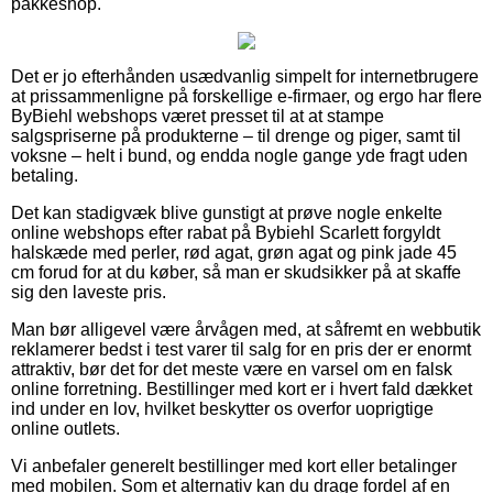
pakkeshop.
Det er jo efterhånden usædvanlig simpelt for internetbrugere
at prissammenligne på forskellige e-firmaer, og ergo har flere
ByBiehl webshops været presset til at at stampe
salgspriserne på produkterne – til drenge og piger, samt til
voksne – helt i bund, og endda nogle gange yde fragt uden
betaling.
Det kan stadigvæk blive gunstigt at prøve nogle enkelte
online webshops efter rabat på Bybiehl Scarlett forgyldt
halskæde med perler, rød agat, grøn agat og pink jade 45
cm forud for at du køber, så man er skudsikker på at skaffe
sig den laveste pris.
Man bør alligevel være årvågen med, at såfremt en webbutik
reklamerer bedst i test varer til salg for en pris der er enormt
attraktiv, bør det for det meste være en varsel om en falsk
online forretning. Bestillinger med kort er i hvert fald dækket
ind under en lov, hvilket beskytter os overfor uoprigtige
online outlets.
Vi anbefaler generelt bestillinger med kort eller betalinger
med mobilen. Som et alternativ kan du drage fordel af en