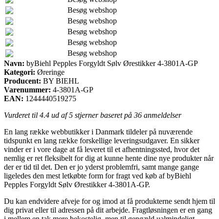
Besøg webshop
Besøg webshop
Besøg webshop
Besøg webshop
Besøg webshop
Navn:
byBiehl Pepples Forgyldt Sølv Ørestikker 4-3801A-GP
Kategori:
Øreringe
Producent:
BY BIEHL
Varenummer:
4-3801A-GP
EAN:
1244440519275
Vurderet til
4.4
ud af 5 stjerner baseret på
36
anmeldelser
En lang række webbutikker i Danmark tildeler på nuværende
tidspunkt en lang række forskellige leveringsudgaver. En sikker
vinder er i vore dage at få leveret til et afhentningssted, hvor det
nemlig er ret fleksibelt for dig at kunne hente dine nye produkter når
der er tid til det. Den er jo yderst problemfri, samt mange gange
ligeledes den mest letkøbte form for fragt ved køb af byBiehl
Pepples Forgyldt Sølv Ørestikker 4-3801A-GP.
Du kan endvidere afveje for og imod at få produkterne sendt hjem til
dig privat eller til adressen på dit arbejde. Fragtløsningen er en gang
i mellem en tak mere bekostelig, men til gengæld ualmindeligt