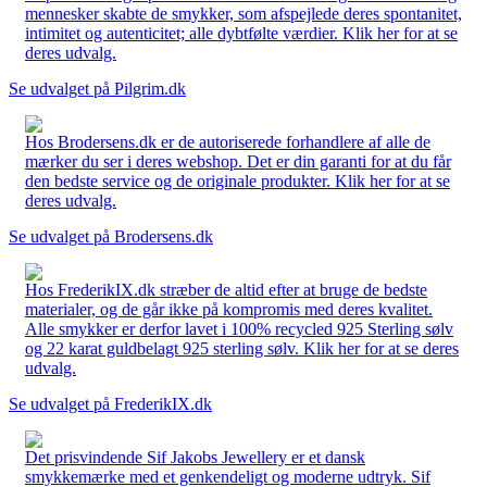
mennesker skabte de smykker, som afspejlede deres spontanitet,
intimitet og autenticitet; alle dybtfølte værdier. Klik her for at se
deres udvalg.
Se udvalget på Pilgrim.dk
Hos Brodersens.dk er de autoriserede forhandlere af alle de
mærker du ser i deres webshop. Det er din garanti for at du får
den bedste service og de originale produkter. Klik her for at se
deres udvalg.
Se udvalget på Brodersens.dk
Hos FrederikIX.dk stræber de altid efter at bruge de bedste
materialer, og de går ikke på kompromis med deres kvalitet.
Alle smykker er derfor lavet i 100% recycled 925 Sterling sølv
og 22 karat guldbelagt 925 sterling sølv. Klik her for at se deres
udvalg.
Se udvalget på FrederikIX.dk
Det prisvindende Sif Jakobs Jewellery er et dansk
smykkemærke med et genkendeligt og moderne udtryk. Sif