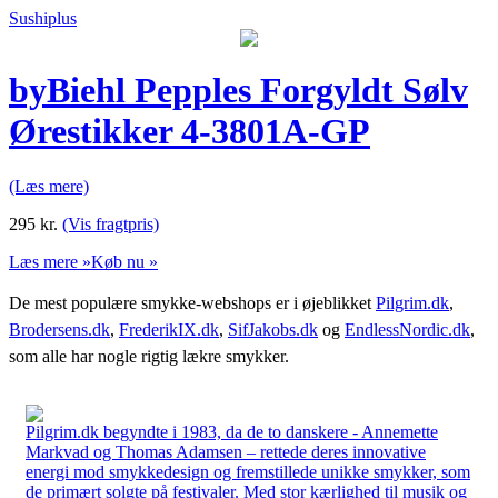
Sushiplus
byBiehl Pepples Forgyldt Sølv
Ørestikker 4-3801A-GP
(Læs mere)
295
kr.
(Vis fragtpris)
Læs mere »
Køb nu »
De mest populære smykke-webshops er i øjeblikket
Pilgrim.dk
,
Brodersens.dk
,
FrederikIX.dk
,
SifJakobs.dk
og
EndlessNordic.dk
,
som alle har nogle rigtig lækre smykker.
Pilgrim.dk begyndte i 1983, da de to danskere - Annemette
Markvad og Thomas Adamsen – rettede deres innovative
energi mod smykkedesign og fremstillede unikke smykker, som
de primært solgte på festivaler. Med stor kærlighed til musik og