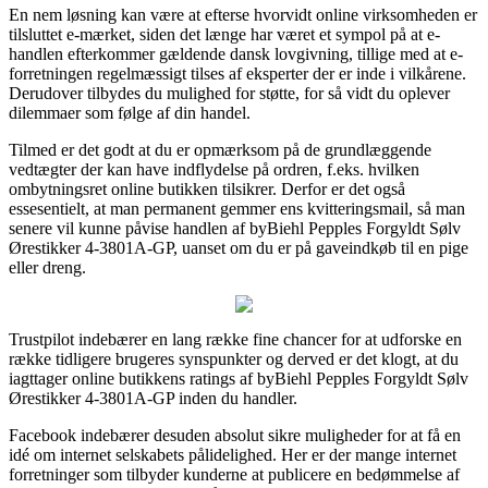
En nem løsning kan være at efterse hvorvidt online virksomheden er
tilsluttet e-mærket, siden det længe har været et sympol på at e-
handlen efterkommer gældende dansk lovgivning, tillige med at e-
forretningen regelmæssigt tilses af eksperter der er inde i vilkårene.
Derudover tilbydes du mulighed for støtte, for så vidt du oplever
dilemmaer som følge af din handel.
Tilmed er det godt at du er opmærksom på de grundlæggende
vedtægter der kan have indflydelse på ordren, f.eks. hvilken
ombytningsret online butikken tilsikrer. Derfor er det også
essesentielt, at man permanent gemmer ens kvitteringsmail, så man
senere vil kunne påvise handlen af byBiehl Pepples Forgyldt Sølv
Ørestikker 4-3801A-GP, uanset om du er på gaveindkøb til en pige
eller dreng.
Trustpilot indebærer en lang række fine chancer for at udforske en
række tidligere brugeres synspunkter og derved er det klogt, at du
iagttager online butikkens ratings af byBiehl Pepples Forgyldt Sølv
Ørestikker 4-3801A-GP inden du handler.
Facebook indebærer desuden absolut sikre muligheder for at få en
idé om internet selskabets pålidelighed. Her er der mange internet
forretninger som tilbyder kunderne at publicere en bedømmelse af