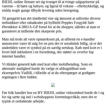
BIEHL online firmaer set sig tvunget til at tvinge salgspriserne på
varerne – til børn og babyer, og ligeså til voksne – eftertrykkeligt, og
endda nogle gange tilbyde levering uden beregning.
Til gengæld kan det imidlertid vise sig lønsomt at udforske diverse
netbutikker efter rabatkoder på byBiehl Pepples Forgyldt Sølv
Ørestikker 4-3801A-GP forud for at du shopper, således at man er
garanteret at indhente den skarpeste pris.
Man må trods alt være opmærksom på, at såfremt en e-handler
annoncerer varer til salg for en pris der er urealistisk billig, så er det
undertiden være et symbol på en uærlig netshop. Køb med kort er i
hvert fald inkluderet i en forordning, der støtter os overfor fup
internet handler.
Vi tilråder generelt køb med kort eller mobilbetaling. Som en
alternativ mulighed burde du vælge et afdragstilbud som
eksempelvis ViaBill, i tilfælde af at du efterspørger at godtgøre
regningen i flere bidder.
Før folk handler hos en BY BIEHL online virksomhed burde de i og
for sig sætte sig ind i webshoppens forretningsvilkår, men det er
typisk et omfattende arbejde.