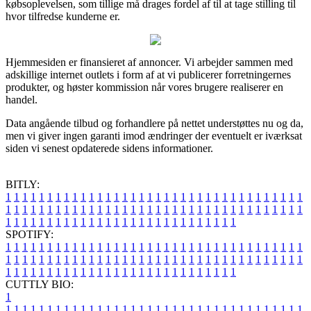
købsoplevelsen, som tillige må drages fordel af til at tage stilling til
hvor tilfredse kunderne er.
Hjemmesiden er finansieret af annoncer. Vi arbejder sammen med
adskillige internet outlets i form af at vi publicerer forretningernes
produkter, og høster kommission når vores brugere realiserer en
handel.
Data angående tilbud og forhandlere på nettet understøttes nu og da,
men vi giver ingen garanti imod ændringer der eventuelt er iværksat
siden vi senest opdaterede sidens informationer.
BITLY:
1
1
1
1
1
1
1
1
1
1
1
1
1
1
1
1
1
1
1
1
1
1
1
1
1
1
1
1
1
1
1
1
1
1
1
1
1
1
1
1
1
1
1
1
1
1
1
1
1
1
1
1
1
1
1
1
1
1
1
1
1
1
1
1
1
1
1
1
1
1
1
1
1
1
1
1
1
1
1
1
1
1
1
1
1
1
1
1
1
1
1
1
1
1
1
1
1
1
1
1
SPOTIFY:
1
1
1
1
1
1
1
1
1
1
1
1
1
1
1
1
1
1
1
1
1
1
1
1
1
1
1
1
1
1
1
1
1
1
1
1
1
1
1
1
1
1
1
1
1
1
1
1
1
1
1
1
1
1
1
1
1
1
1
1
1
1
1
1
1
1
1
1
1
1
1
1
1
1
1
1
1
1
1
1
1
1
1
1
1
1
1
1
1
1
1
1
1
1
1
1
1
1
1
1
CUTTLY BIO:
1
1
1
1
1
1
1
1
1
1
1
1
1
1
1
1
1
1
1
1
1
1
1
1
1
1
1
1
1
1
1
1
1
1
1
1
1