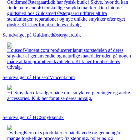
GuldsmedØstergaard.dk har fysisk butik i Skive, hvor du kan
finde mere end 40 forskellige smykkemærker. Den interne
guldsmed hos Guldsmed Østergaard udfører alt fra
stenfatninger, reparationer og nye unikke smykker efter eget
ønske. Klik her for at se deres udvalg.
Se udvalget på GuldsmedØstergaard.dk
HouseofVincent.com producerer langt størstedelen af deres
smykker af genanvendte og naturlige materialer uden på nogen
måde at kompromittere kvaliteten. Klik her for at se deres
udvalg.
Se udvalget på HouseofVincent.com
HCSmykker.dk sælger både ure, smykker, piercinger og andre
accessories. Klik her for at se deres udvalg.
Se udvalget på HCSmykker.dk
DyrbergKern.dks produkter er håndlavede og gennemgår
mange forskellige processer: fra støbning, polering og