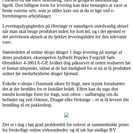
ligetil. Den billigste form for levering kan ikke benægtes at være at
hente varerne selv, som jo stiller krav om at du er lige ved e-
forretningens arbejdslager.
Leveringsdygtigheden på Øreringe er naturligvis usædvanlig aktuel
når man skal bruge produktet inden for kort tid, og i det øjemed er
det utvivlsomt aktuelt at du tjekker leveringstiden for den relevante
vare.
Størstedelen af online shops tilsiger 1 dags levering på mange af
deres produkter, eksempelvis byBiehl Pepples Forgyldt Sølv
Ørestikker 4-3801A-GP, hvilket dog påkræver at orden realiseres før
et fastsat tidspunkt, sådan at de har mulighed for at nå at få produktet
ordnet før medarbejderne drager hjemad.
Enkelte e-shops i Danmark sikrer fri fragt, men typisk forudsætter
det at der bestilles for et fastslået beløb. Ellers kan du tage den
mindst kostelige form for fragt, som oftest – uafhængig om du
befinder sig ved Odense, Dragør eller Helsinge – er at få leveret din
bestilling til en pakkeshop.
Det er i dag i høj grad problemfrit for enhver at sammenholde priser
fra forskellige online virksomheder, og til tak har utallige BY