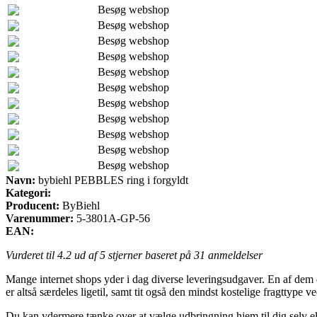
Besøg webshop
Besøg webshop
Besøg webshop
Besøg webshop
Besøg webshop
Besøg webshop
Besøg webshop
Besøg webshop
Besøg webshop
Besøg webshop
Besøg webshop
Navn:
bybiehl PEBBLES ring i forgyldt
Kategori:
Producent:
ByBiehl
Varenummer:
5-3801A-GP-56
EAN:
Vurderet til
4.2
ud af 5 stjerner baseret på
31
anmeldelser
Mange internet shops yder i dag diverse leveringsudgaver. En af dem 
er altså særdeles ligetil, samt tit også den mindst kostelige fragttype
Du kan ydermere tænke over at vælge udbringning hjem til dig selv elle