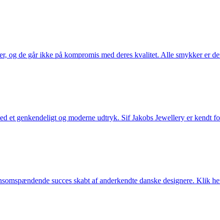
ler, og de går ikke på kompromis med deres kvalitet. Alle smykker er de
et genkendeligt og moderne udtryk. Sif Jakobs Jewellery er kendt for si
somspændende succes skabt af anderkendte danske designere. Klik her 