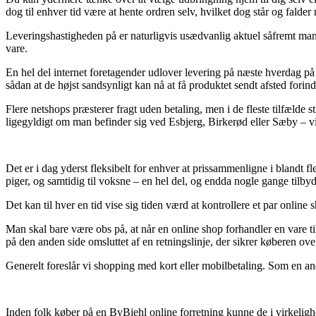
dog til enhver tid være at hente ordren selv, hvilket dog står og falde
Leveringshastigheden på er naturligvis usædvanlig aktuel såfremt man 
vare.
En hel del internet foretagender udlover levering på næste hverdag på 
sådan at de højst sandsynligt kan nå at få produktet sendt afsted fori
Flere netshops præsterer fragt uden betaling, men i de fleste tilfælde 
ligegyldigt om man befinder sig ved Esbjerg, Birkerød eller Sæby – vil b
Det er i dag yderst fleksibelt for enhver at prissammenligne i blandt f
piger, og samtidig til voksne – en hel del, og endda nogle gange tilby
Det kan til hver en tid vise sig tiden værd at kontrollere et par onlin
Man skal bare være obs på, at når en online shop forhandler en vare t
på den anden side omsluttet af en retningslinje, der sikrer køberen ove
Generelt foreslår vi shopping med kort eller mobilbetaling. Som en an
Inden folk køber på en ByBiehl online forretning kunne de i virkeligh