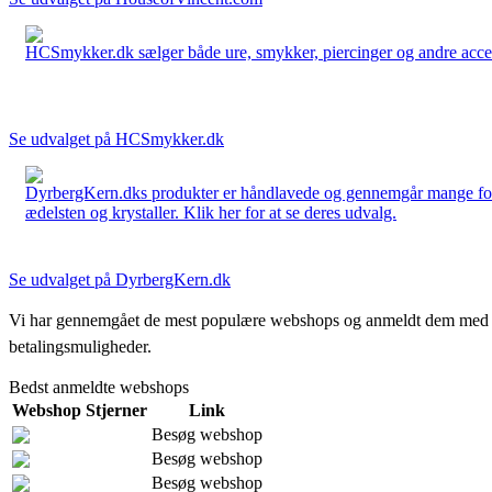
HCSmykker.dk sælger både ure, smykker, piercinger og andre accesso
Se udvalget på HCSmykker.dk
DyrbergKern.dks produkter er håndlavede og gennemgår mange forskel
ædelsten og krystaller. Klik her for at se deres udvalg.
Se udvalget på DyrbergKern.dk
Vi har gennemgået de mest populære webshops og anmeldt dem med stjern
betalingsmuligheder.
Bedst anmeldte webshops
Webshop
Stjerner
Link
Besøg webshop
Besøg webshop
Besøg webshop