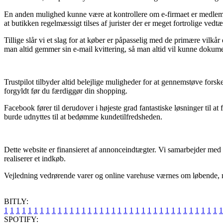
En anden mulighed kunne være at kontrollere om e-firmaet er medlem 
at butikken regelmæssigt tilses af jurister der er meget fortrolige vedt
Tillige slår vi et slag for at køber er påpasselig med de primære vilkå
man altid gemmer sin e-mail kvittering, så man altid vil kunne dokum
Trustpilot tilbyder altid belejlige muligheder for at gennemstøve fors
forgyldt før du færdiggør din shopping.
Facebook fører til derudover i højeste grad fantastiske løsninger til a
burde udnyttes til at bedømme kundetilfredsheden.
Dette website er finansieret af annonceindtægter. Vi samarbejder med e
realiserer et indkøb.
Vejledning vedrørende varer og online varehuse værnes om løbende, men
BITLY:
1
1
1
1
1
1
1
1
1
1
1
1
1
1
1
1
1
1
1
1
1
1
1
1
1
1
1
1
1
1
1
1
1
1
1
1
1
SPOTIFY: