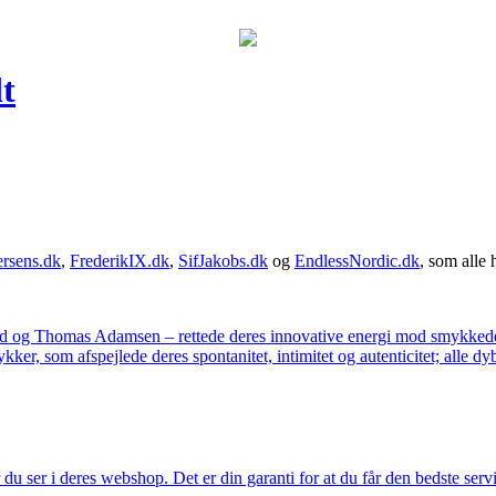
t
rsens.dk
,
FrederikIX.dk
,
SifJakobs.dk
og
EndlessNordic.dk
, som alle 
ad og Thomas Adamsen – rettede deres innovative energi mod smykkedes
er, som afspejlede deres spontanitet, intimitet og autenticitet; alle dyb
u ser i deres webshop. Det er din garanti for at du får den bedste servi