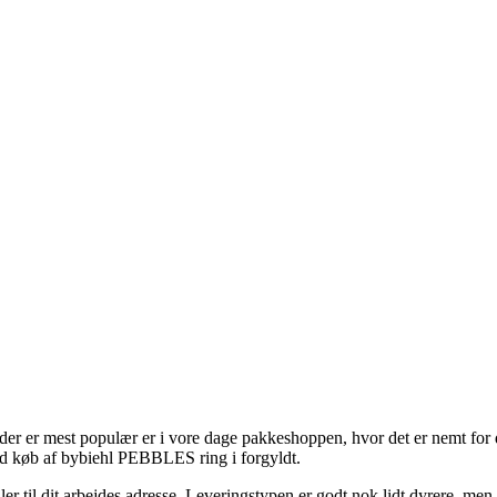
der er mest populær er i vore dage pakkeshoppen, hvor det er nemt for 
 ved køb af bybiehl PEBBLES ring i forgyldt.
r til dit arbejdes adresse. Leveringstypen er godt nok lidt dyrere, men