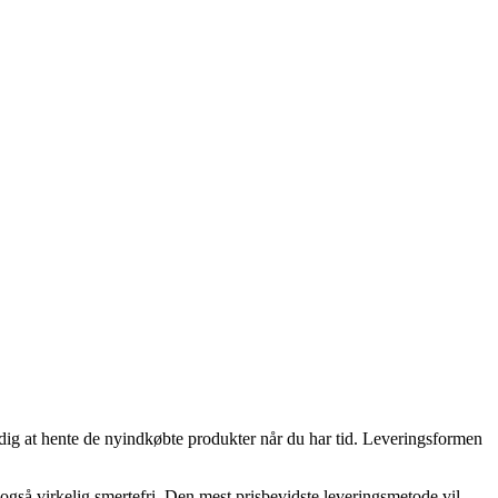
dig at hente de nyindkøbte produkter når du har tid. Leveringsformen
 også virkelig smertefri. Den mest prisbevidste leveringsmetode vil