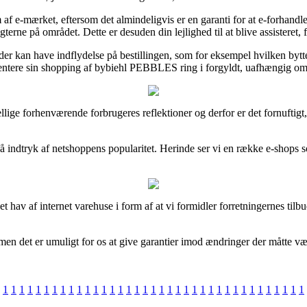
af e-mærket, eftersom det almindeligvis er en garanti for at e-forhan
ægterne på området. Dette er desuden din lejlighed til at blive assisteret
r der kan have indflydelse på bestillingen, som for eksempel hvilken byt
entere sin shopping af bybiehl PEBBLES ring i forgyldt, uafhængig om du
kellige forhenværende forbrugeres reflektioner og derfor er det fornufti
t få indtryk af netshoppens popularitet. Herinde ser vi en række e-shops
t hav af internet varehuse i form af at vi formidler forretningernes tilb
 det er umuligt for os at give garantier imod ændringer der måtte være
1
1
1
1
1
1
1
1
1
1
1
1
1
1
1
1
1
1
1
1
1
1
1
1
1
1
1
1
1
1
1
1
1
1
1
1
1