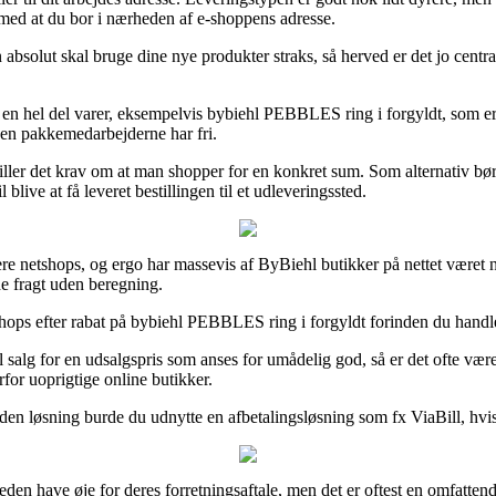
r med at du bor i nærheden af e-shoppens adresse.
absolut skal bruge dine nye produkter straks, så herved er det jo cent
en hel del varer, eksempelvis bybiehl PEBBLES ring i forgyldt, som er reg
nden pakkemedarbejderne har fri.
stiller det krav om at man shopper for en konkret sum. Som alternativ bør
live at få leveret bestillingen til et udleveringssted.
lere netshops, og ergo har massevis af ByBiehl butikker på nettet været 
de fragt uden beregning.
e shops efter rabat på bybiehl PEBBLES ring i forgyldt forinden du handler
il salg for en udsalgspris som anses for umådelig god, så er det ofte v
rfor uoprigtige online butikker.
den løsning burde du udnytte en afbetalingsløsning som fx ViaBill, hvis 
eden have øje for deres forretningsaftale, men det er oftest en omfatten