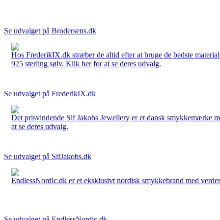
Se udvalget på Brodersens.dk
Hos FrederikIX.dk stræber de altid efter at bruge de bedste materia
925 sterling sølv. Klik her for at se deres udvalg.
Se udvalget på FrederikIX.dk
Det prisvindende Sif Jakobs Jewellery er et dansk smykkemærke med 
at se deres udvalg.
Se udvalget på SifJakobs.dk
EndlessNordic.dk er et eksklusivt nordisk smykkebrand med verden
Se udvalget på EndlessNordic.dk