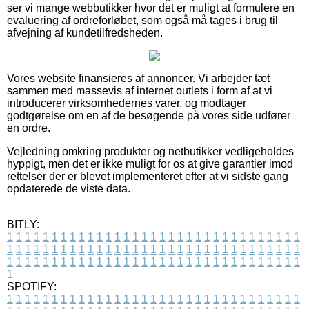
ser vi mange webbutikker hvor det er muligt at formulere en
evaluering af ordreforløbet, som også må tages i brug til
afvejning af kundetilfredsheden.
Vores website finansieres af annoncer. Vi arbejder tæt
sammen med massevis af internet outlets i form af at vi
introducerer virksomhedernes varer, og modtager
godtgørelse om en af de besøgende på vores side udfører
en ordre.
Vejledning omkring produkter og netbutikker vedligeholdes
hyppigt, men det er ikke muligt for os at give garantier imod
rettelser der er blevet implementeret efter at vi sidste gang
opdaterede de viste data.
BITLY:
1
1
1
1
1
1
1
1
1
1
1
1
1
1
1
1
1
1
1
1
1
1
1
1
1
1
1
1
1
1
1
1
1
1
1
1
1
1
1
1
1
1
1
1
1
1
1
1
1
1
1
1
1
1
1
1
1
1
1
1
1
1
1
1
1
1
1
1
1
1
1
1
1
1
1
1
1
1
1
1
1
1
1
1
1
1
1
1
1
1
1
1
1
1
1
1
1
1
1
1
SPOTIFY:
1
1
1
1
1
1
1
1
1
1
1
1
1
1
1
1
1
1
1
1
1
1
1
1
1
1
1
1
1
1
1
1
1