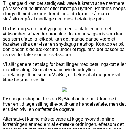
Til gengæld kan det stadigvæk være lukrativt at se nærmere
på visse online firmaer efter rabat på Bybiehl Pebbles hoops
i forgyldt med zirkoner forud for at du køber, så man er
skråsikker på at modtage den mest betalelige pris.
Du bør dog være omhyggelig med, at ifald en internet
virksomhed afhænder produkter for en udsalgspris som kan
ses som ufattelig letkøbt, kan det mange gange være et
karakteristika der viser en snydagtig netshop. Kortkøb er på
den anden side dækket ind under et regulativ, der passer på
os overfor falske online selskaber.
Vi slår generelt et slag for bestillinger med betalingskort eller
mobilbetaling. Som alternativ bør du udnytte et
afbetalingstilbud som fx ViaBill, i tilfælde af at du gerne vil
klare beløbet over tid.
Før nogen shopper hos en ByBiehl online butik kan de til
hver en tid tage stilling til e-butikkens handelsaftale, men det
er uden tvivl en omfattende opgave.
Alternativet kunne måske være at kigge hvorvidt online
forretningen er medlem af e-mærke ordningen, eftersom det