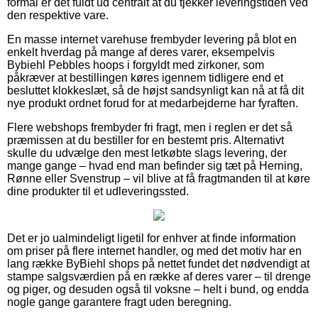
formål er det fuldt ud centralt at du tjekker leveringstiden ved
den respektive vare.
En masse internet varehuse frembyder levering på blot en
enkelt hverdag på mange af deres varer, eksempelvis
Bybiehl Pebbles hoops i forgyldt med zirkoner, som
påkræver at bestillingen køres igennem tidligere end et
besluttet klokkeslæt, så de højst sandsynligt kan nå at få dit
nye produkt ordnet forud for at medarbejderne har fyraften.
Flere webshops frembyder fri fragt, men i reglen er det så
præmissen at du bestiller for en bestemt pris. Alternativt
skulle du udvælge den mest letkøbte slags levering, der
mange gange – hvad end man befinder sig tæt på Herning,
Rønne eller Svenstrup – vil blive at få fragtmanden til at køre
dine produkter til et udleveringssted.
Det er jo ualmindeligt ligetil for enhver at finde information
om priser på flere internet handler, og med det motiv har en
lang række ByBiehl shops på nettet fundet det nødvendigt at
stampe salgsværdien på en række af deres varer – til drenge
og piger, og desuden også til voksne – helt i bund, og endda
nogle gange garantere fragt uden beregning.