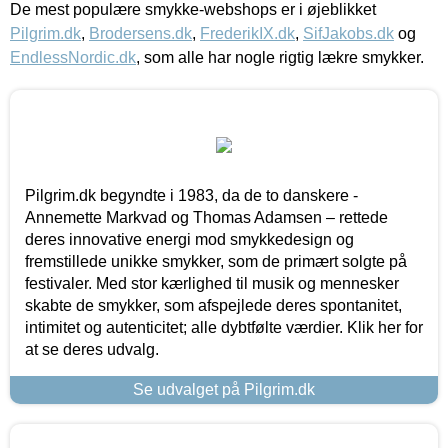
De mest populære smykke-webshops er i øjeblikket
Pilgrim.dk
,
Brodersens.dk
,
FrederikIX.dk
,
SifJakobs.dk
og
EndlessNordic.dk
, som alle har nogle rigtig lækre smykker.
Pilgrim.dk begyndte i 1983, da de to danskere -
Annemette Markvad og Thomas Adamsen – rettede
deres innovative energi mod smykkedesign og
fremstillede unikke smykker, som de primært solgte på
festivaler. Med stor kærlighed til musik og mennesker
skabte de smykker, som afspejlede deres spontanitet,
intimitet og autenticitet; alle dybtfølte værdier. Klik her for
at se deres udvalg.
Se udvalget på Pilgrim.dk