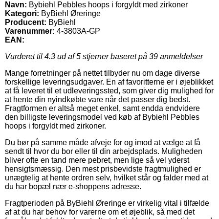
Navn:
Bybiehl Pebbles hoops i forgyldt med zirkoner
Kategori:
ByBiehl Øreringe
Producent:
ByBiehl
Varenummer:
4-3803A-GP
EAN:
Vurderet til
4.3
ud af 5 stjerner baseret på
39
anmeldelser
Mange forretninger på nettet tilbyder nu om dage diverse
forskellige leveringsudgaver. En af favoritterne er i øjeblikket
at få leveret til et udleveringssted, som giver dig mulighed for
at hente din nyindkøbte vare når det passer dig bedst.
Fragtformen er altså meget enkel, samt endda endvidere
den billigste leveringsmodel ved køb af Bybiehl Pebbles
hoops i forgyldt med zirkoner.
Du bør på samme måde afveje for og imod at vælge at få
sendt til hvor du bor eller til din arbejdsplads. Muligheden
bliver ofte en tand mere pebret, men lige så vel yderst
hensigtsmæssig. Den mest prisbevidste fragtmulighed er
unægtelig at hente ordren selv, hvilket står og falder med at
du har bopæl nær e-shoppens adresse.
Fragtperioden på ByBiehl Øreringe er virkelig vital i tilfælde
af at du har behov for varerne om et øjeblik, så med det