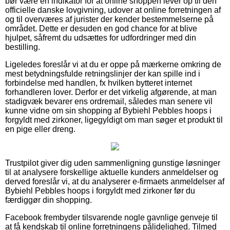
bør være en indikator for at online shoppen lever op til den
officielle danske lovgivning, udover at online forretningen af
og til overværes af jurister der kender bestemmelserne på
området. Dette er desuden en god chance for at blive
hjulpet, såfremt du udsættes for udfordringer med din
bestilling.
Ligeledes foreslår vi at du er oppe på mærkerne omkring de
mest betydningsfulde retningslinjer der kan spille ind i
forbindelse med handlen, fx hvilken bytteret internet
forhandleren lover. Derfor er det virkelig afgørende, at man
stadigvæk bevarer ens ordremail, således man senere vil
kunne vidne om sin shopping af Bybiehl Pebbles hoops i
forgyldt med zirkoner, ligegyldigt om man søger et produkt til
en pige eller dreng.
Trustpilot giver dig uden sammenligning gunstige løsninger
til at analysere forskellige aktuelle kunders anmeldelser og
derved foreslår vi, at du analyserer e-firmaets anmeldelser af
Bybiehl Pebbles hoops i forgyldt med zirkoner før du
færdiggør din shopping.
Facebook frembyder tilsvarende nogle gavnlige genveje til
at få kendskab til online forretningens pålidelighed. Tilmed