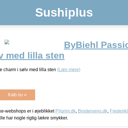
Sushiplus
ByBiehl Passi
v med lilla sten
 charm i sølv med lilla sten
(Læs mere)
Køb nu »
e-webshops er i øjeblikket
Pilgrim.dk
,
Brodersens.dk
,
Frederik
lle har nogle rigtig lækre smykker.