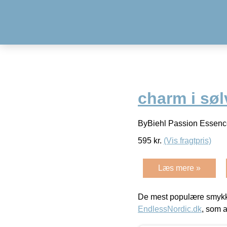
charm i søl
ByBiehl Passion Essence
595
kr.
(Vis fragtpris)
Læs mere »
De mest populære smykk
EndlessNordic.dk
, som a