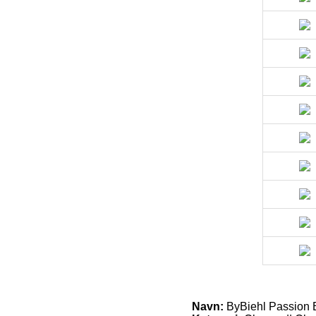
Navn:
ByBiehl Passion E