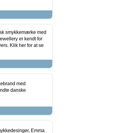
dansk smykkemærke med
ewellery er kendt for
ers. Klik her for at se
kkebrand med
ndte danske
mykkedesinger, Emma