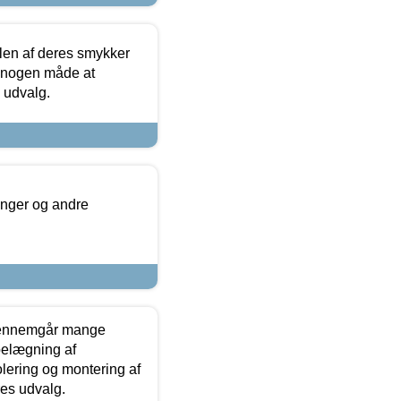
len af deres smykker
å nogen måde at
s udvalg.
inger og andre
gennemgår mange
 belægning af
olering og montering af
res udvalg.