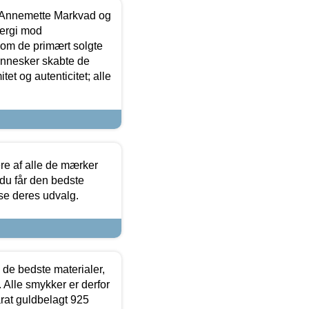
- Annemette Markvad og
ergi mod
som de primært solgte
mennesker skabte de
et og autenticitet; alle
.
re af alle de mærker
 du får den bedste
 se deres udvalg.
 de bedste materialer,
 Alle smykker er derfor
arat guldbelagt 925