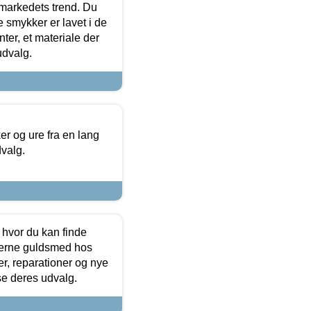
markedets trend. Du
e smykker er lavet i de
ter, et materiale der
udvalg.
 og ure fra en lang
dvalg.
 hvor du kan finde
terne guldsmed hos
r, reparationer og nye
se deres udvalg.