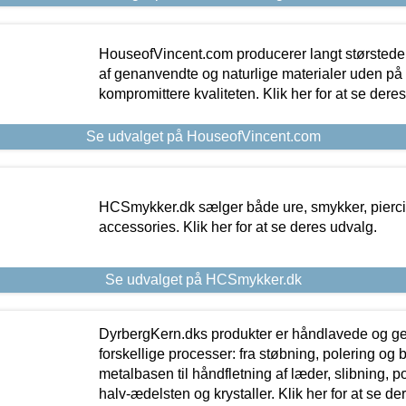
HouseofVincent.com producerer langt størstede
af genanvendte og naturlige materialer uden p
kompromittere kvaliteten. Klik her for at se dere
Se udvalget på HouseofVincent.com
HCSmykker.dk sælger både ure, smykker, pierc
accessories. Klik her for at se deres udvalg.
Se udvalget på HCSmykker.dk
DyrbergKern.dks produkter er håndlavede og 
forskellige processer: fra støbning, polering og
metalbasen til håndfletning af læder, slibning, p
halv-ædelsten og krystaller. Klik her for at se de