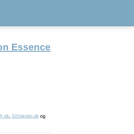
on Essence
IX.dk
,
SifJakobs.dk
og