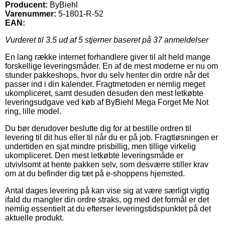
Producent:
ByBiehl
Varenummer:
5-1801-R-52
EAN:
Vurderet til
3.5
ud af 5 stjerner baseret på
37
anmeldelser
En lang række internet forhandlere giver til alt held mange
forskellige leveringsmåder. En af de mest moderne er nu om
stunder pakkeshops, hvor du selv henter din ordre når det
passer ind i din kalender. Fragtmetoden er nemlig meget
ukompliceret, samt desuden desuden den mest letkøbte
leveringsudgave ved køb af ByBiehl Mega Forget Me Not
ring, lille model.
Du bør derudover beslutte dig for at bestille ordren til
levering til dit hus eller til når du er på job. Fragtløsningen er
undertiden en sjat mindre prisbillig, men tillige virkelig
ukompliceret. Den mest letkøbte leveringsmåde er
utvivlsomt at hente pakken selv, som desværre stiller krav
om at du befinder dig tæt på e-shoppens hjemsted.
Antal dages levering på kan vise sig at være særligt vigtig
ifald du mangler din ordre straks, og med det formål er det
nemlig essentielt at du efterser leveringstidspunktet på det
aktuelle produkt.