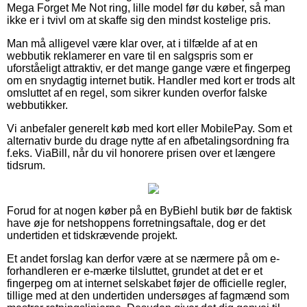
Mega Forget Me Not ring, lille model før du køber, så man
ikke er i tvivl om at skaffe sig den mindst kostelige pris.
Man må alligevel være klar over, at i tilfælde af at en
webbutik reklamerer en vare til en salgspris som er
uforståeligt attraktiv, er det mange gange være et fingerpeg
om en snydagtig internet butik. Handler med kort er trods alt
omsluttet af en regel, som sikrer kunden overfor falske
webbutikker.
Vi anbefaler generelt køb med kort eller MobilePay. Som et
alternativ burde du drage nytte af en afbetalingsordning fra
f.eks. ViaBill, når du vil honorere prisen over et længere
tidsrum.
Forud for at nogen køber på en ByBiehl butik bør de faktisk
have øje for netshoppens forretningsaftale, dog er det
undertiden et tidskrævende projekt.
Et andet forslag kan derfor være at se nærmere på om e-
forhandleren er e-mærke tilsluttet, grundet at det er et
fingerpeg om at internet selskabet føjer de officielle regler,
tillige med at den undertiden undersøges af fagmænd som