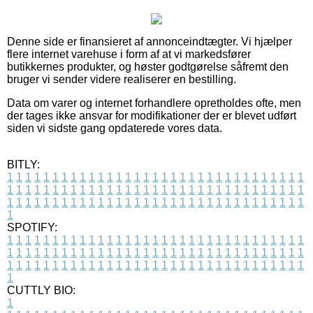
Denne side er finansieret af annonceindtægter. Vi hjælper
flere internet varehuse i form af at vi markedsfører
butikkernes produkter, og høster godtgørelse såfremt den
bruger vi sender videre realiserer en bestilling.
Data om varer og internet forhandlere opretholdes ofte, men
der tages ikke ansvar for modifikationer der er blevet udført
siden vi sidste gang opdaterede vores data.
BITLY:
1
1
1
1
1
1
1
1
1
1
1
1
1
1
1
1
1
1
1
1
1
1
1
1
1
1
1
1
1
1
1
1
1
1
1
1
1
1
1
1
1
1
1
1
1
1
1
1
1
1
1
1
1
1
1
1
1
1
1
1
1
1
1
1
1
1
1
1
1
1
1
1
1
1
1
1
1
1
1
1
1
1
1
1
1
1
1
1
1
1
1
1
1
1
1
1
1
1
1
1
SPOTIFY:
1
1
1
1
1
1
1
1
1
1
1
1
1
1
1
1
1
1
1
1
1
1
1
1
1
1
1
1
1
1
1
1
1
1
1
1
1
1
1
1
1
1
1
1
1
1
1
1
1
1
1
1
1
1
1
1
1
1
1
1
1
1
1
1
1
1
1
1
1
1
1
1
1
1
1
1
1
1
1
1
1
1
1
1
1
1
1
1
1
1
1
1
1
1
1
1
1
1
1
1
CUTTLY BIO:
1