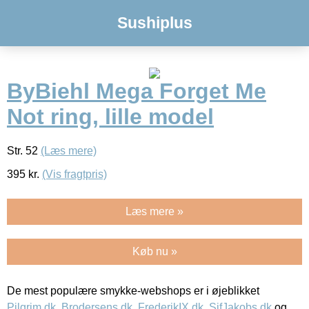
Sushiplus
ByBiehl Mega Forget Me
Not ring, lille model
Str. 52
(Læs mere)
395
kr.
(Vis fragtpris)
Læs mere »
Køb nu »
De mest populære smykke-webshops er i øjeblikket
Pilgrim.dk
,
Brodersens.dk
,
FrederikIX.dk
,
SifJakobs.dk
og