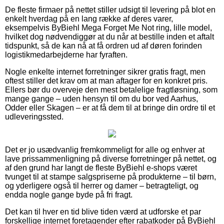
De fleste firmaer på nettet stiller udsigt til levering på blot en
enkelt hverdag på en lang række af deres varer,
eksempelvis ByBiehl Mega Forget Me Not ring, lille model,
hvilket dog nødvendiggør at du når at bestille inden et aftalt
tidspunkt, så de kan nå at få ordren ud af døren forinden
logistikmedarbejderne har fyraften.
Nogle enkelte internet forretninger sikrer gratis fragt, men
oftest stiller det krav om at man aftager for en konkret pris.
Ellers bør du overveje den mest betalelige fragtløsning, som
mange gange – uden hensyn til om du bor ved Aarhus,
Odder eller Skagen – er at få dem til at bringe din ordre til et
udleveringssted.
Det er jo usædvanlig fremkommeligt for alle og enhver at
lave prissammenligning på diverse forretninger på nettet, og
af den grund har langt de fleste ByBiehl e-shops været
tvunget til at stampe salgspriserne på produkterne – til børn,
og yderligere også til herrer og damer – betragteligt, og
endda nogle gange byde på fri fragt.
Det kan til hver en tid blive tiden værd at udforske et par
forskellige internet foretagender efter rabatkoder på ByBiehl