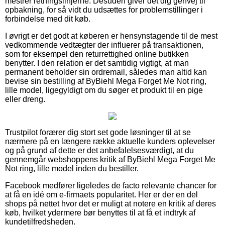
mestrer retningslinjerne. Desuden giver det dig genvej til
opbakning, for så vidt du udsættes for problemstillinger i
forbindelse med dit køb.
I øvrigt er det godt at køberen er hensynstagende til de mest
vedkommende vedtægter der influerer på transaktionen,
som for eksempel den returrettighed online butikken
benytter. I den relation er det samtidig vigtigt, at man
permanent beholder sin ordremail, således man altid kan
bevise sin bestilling af ByBiehl Mega Forget Me Not ring,
lille model, ligegyldigt om du søger et produkt til en pige
eller dreng.
Trustpilot forærer dig stort set gode løsninger til at se
nærmere på en længere række aktuelle kunders oplevelser
og på grund af dette er det anbefalelsesværdigt, at du
gennemgår webshoppens kritik af ByBiehl Mega Forget Me
Not ring, lille model inden du bestiller.
Facebook medfører ligeledes de facto relevante chancer for
at få en idé om e-firmaets popularitet. Her er der en del
shops på nettet hvor det er muligt at notere en kritik af deres
køb, hvilket ydermere bør benyttes til at få et indtryk af
kundetilfredsheden.