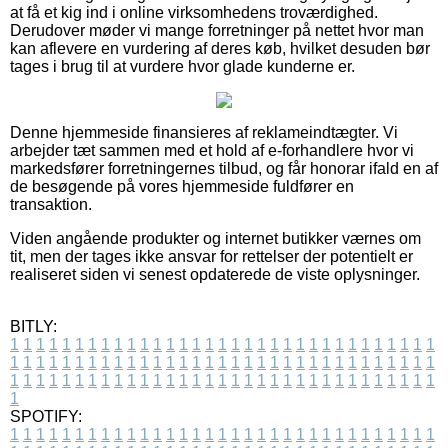
at få et kig ind i online virksomhedens troværdighed.
Derudover møder vi mange forretninger på nettet hvor man
kan aflevere en vurdering af deres køb, hvilket desuden bør
tages i brug til at vurdere hvor glade kunderne er.
Denne hjemmeside finansieres af reklameindtægter. Vi
arbejder tæt sammen med et hold af e-forhandlere hvor vi
markedsfører forretningernes tilbud, og får honorar ifald en af
de besøgende på vores hjemmeside fuldfører en
transaktion.
Viden angående produkter og internet butikker værnes om
tit, men der tages ikke ansvar for rettelser der potentielt er
realiseret siden vi senest opdaterede de viste oplysninger.
BITLY:
1
1
1
1
1
1
1
1
1
1
1
1
1
1
1
1
1
1
1
1
1
1
1
1
1
1
1
1
1
1
1
1
1
1
1
1
1
1
1
1
1
1
1
1
1
1
1
1
1
1
1
1
1
1
1
1
1
1
1
1
1
1
1
1
1
1
1
1
1
1
1
1
1
1
1
1
1
1
1
1
1
1
1
1
1
1
1
1
1
1
1
1
1
1
1
1
1
1
1
1
SPOTIFY:
1
1
1
1
1
1
1
1
1
1
1
1
1
1
1
1
1
1
1
1
1
1
1
1
1
1
1
1
1
1
1
1
1