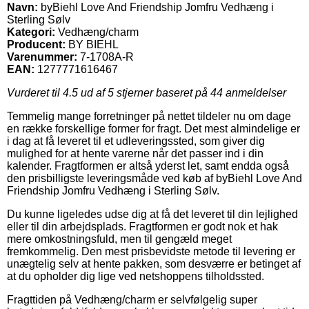
Navn:
byBiehl Love And Friendship Jomfru Vedhæng i
Sterling Sølv
Kategori:
Vedhæng/charm
Producent:
BY BIEHL
Varenummer:
7-1708A-R
EAN:
1277771616467
Vurderet til
4.5
ud af 5 stjerner baseret på
44
anmeldelser
Temmelig mange forretninger på nettet tildeler nu om dage
en række forskellige former for fragt. Det mest almindelige er
i dag at få leveret til et udleveringssted, som giver dig
mulighed for at hente varerne når det passer ind i din
kalender. Fragtformen er altså yderst let, samt endda også
den prisbilligste leveringsmåde ved køb af byBiehl Love And
Friendship Jomfru Vedhæng i Sterling Sølv.
Du kunne ligeledes udse dig at få det leveret til din lejlighed
eller til din arbejdsplads. Fragtformen er godt nok et hak
mere omkostningsfuld, men til gengæld meget
fremkommelig. Den mest prisbevidste metode til levering er
unægtelig selv at hente pakken, som desværre er betinget af
at du opholder dig lige ved netshoppens tilholdssted.
Fragttiden på Vedhæng/charm er selvfølgelig super