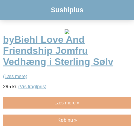
Sushiplus
byBiehl Love And
Friendship Jomfru
Vedhæng i Sterling Sølv
(Læs mere)
295
kr.
(Vis fragtpris)
Læs mere »
Køb nu »