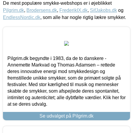
De mest populære smykke-webshops er i øjeblikket
Pilgrim.dk
,
Brodersens.dk
,
FrederikIX.dk
,
SifJakobs.dk
og
EndlessNordic.dk
, som alle har nogle rigtig lækre smykker.
Pilgrim.dk begyndte i 1983, da de to danskere -
Annemette Markvad og Thomas Adamsen – rettede
deres innovative energi mod smykkedesign og
fremstillede unikke smykker, som de primært solgte på
festivaler. Med stor kærlighed til musik og mennesker
skabte de smykker, som afspejlede deres spontanitet,
intimitet og autenticitet; alle dybtfølte værdier. Klik her for
at se deres udvalg.
Se udvalget på Pilgrim.dk