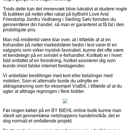
Trods dette kan det immervæk blive lukrativt at studere nogle
få butikker på nettet efter rabat på byBiehl Love And
Friendship Jomfru Vedhæng i Sterling Sølv forinden du
gennemfører din handel, så man er garanteret at få fat i den
prisbilligste pris.
Man må imidlertid være klar over, at i tilfælde af at en
forhandler på nettet markedsfører bedst i test varer til en
salgspris som virker mystisk favorabel, kunne det ofte være
et kendetegn på en svindel e-forhandler. Kortkøb er i hvert
fald omfattet af en forordning, hvilket assisterer dig som
kunde imod falske internet foretagender.
Vi anbefaler bestillinger med kort eller betalinger med
mobilen. Som et alternativ burde du udnytte en
afdragsløsning som for eksempel ViaBill, i tilfælde af at du
agter at afdrage regningen i flere bidder.
Før nogen køber på en BY BIEHL online butik kunne man
ideelt set gennemlæse netshoppens handelsvilkår, det er
dog normalt et omfattende projekt.