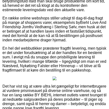
betydningsfuld ifald man skal bruge produkterne om kort tid,
så herved er det ret så klogt at du kontrollerer den
estimerede leveringsdato ved den aktuelle vare.
En række online webshops stiller udsigt til dag-til-dag fragt
på mange af shoppens varer, eksempelvis byBiehl Love And
Friendship Jomfru Vedhæng i Sterling Sølv, men husk at det
er betinget af at handlen laves inden et fastslået tidspunkt,
med det formål at de kan nå at få bestillingen på posthuset
inden medarbejderne drager hjemad.
En hel del webbutikker præsterer fragtfri levering, men typisk
er det under forudsætning af at der handles for en bestemt
sum. I øvrigt må du snuppe den prisbilligste løsning til
levering, hvilket i mange tilfælde – ligegyldigt om man er ved
Næstved, Nykøbing Falster eller Hinnerup – vil blive at få
fragtfirmaet til at køre din bestilling til en pakkeshop.
Det har vist sig at være ultra let gængeligt for internetbrugere
at vurdere prisniveauet på diverse online varehuse, og så
har en lang række BY BIEHL internet outlets været tvunget til
at nedsætte salgsværdien på deres produkter – til piger og
drenge, samt også til herrer og damer – betydeligt, og endda
nogle gange love fragtfri levering.