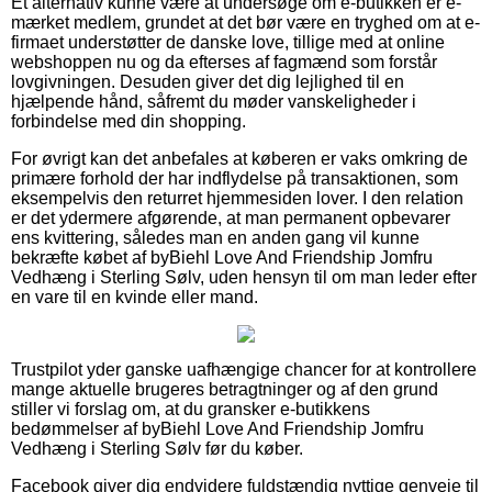
Et alternativ kunne være at undersøge om e-butikken er e-
mærket medlem, grundet at det bør være en tryghed om at e-
firmaet understøtter de danske love, tillige med at online
webshoppen nu og da efterses af fagmænd som forstår
lovgivningen. Desuden giver det dig lejlighed til en
hjælpende hånd, såfremt du møder vanskeligheder i
forbindelse med din shopping.
For øvrigt kan det anbefales at køberen er vaks omkring de
primære forhold der har indflydelse på transaktionen, som
eksempelvis den returret hjemmesiden lover. I den relation
er det ydermere afgørende, at man permanent opbevarer
ens kvittering, således man en anden gang vil kunne
bekræfte købet af byBiehl Love And Friendship Jomfru
Vedhæng i Sterling Sølv, uden hensyn til om man leder efter
en vare til en kvinde eller mand.
Trustpilot yder ganske uafhængige chancer for at kontrollere
mange aktuelle brugeres betragtninger og af den grund
stiller vi forslag om, at du gransker e-butikkens
bedømmelser af byBiehl Love And Friendship Jomfru
Vedhæng i Sterling Sølv før du køber.
Facebook giver dig endvidere fuldstændig nyttige genveje til