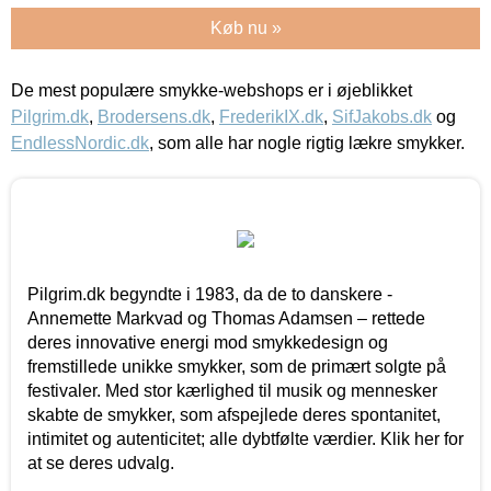
Køb nu »
De mest populære smykke-webshops er i øjeblikket
Pilgrim.dk
,
Brodersens.dk
,
FrederikIX.dk
,
SifJakobs.dk
og
EndlessNordic.dk
, som alle har nogle rigtig lækre smykker.
Pilgrim.dk begyndte i 1983, da de to danskere -
Annemette Markvad og Thomas Adamsen – rettede
deres innovative energi mod smykkedesign og
fremstillede unikke smykker, som de primært solgte på
festivaler. Med stor kærlighed til musik og mennesker
skabte de smykker, som afspejlede deres spontanitet,
intimitet og autenticitet; alle dybtfølte værdier. Klik her for
at se deres udvalg.