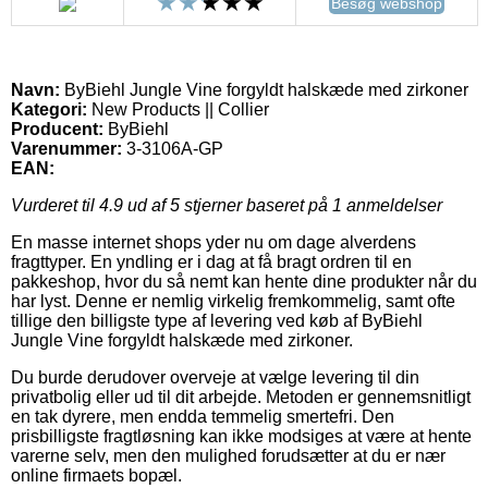
Besøg webshop
Navn:
ByBiehl Jungle Vine forgyldt halskæde med zirkoner
Kategori:
New Products || Collier
Producent:
ByBiehl
Varenummer:
3-3106A-GP
EAN:
Vurderet til
4.9
ud af 5 stjerner baseret på
1
anmeldelser
En masse internet shops yder nu om dage alverdens
fragttyper. En yndling er i dag at få bragt ordren til en
pakkeshop, hvor du så nemt kan hente dine produkter når du
har lyst. Denne er nemlig virkelig fremkommelig, samt ofte
tillige den billigste type af levering ved køb af ByBiehl
Jungle Vine forgyldt halskæde med zirkoner.
Du burde derudover overveje at vælge levering til din
privatbolig eller ud til dit arbejde. Metoden er gennemsnitligt
en tak dyrere, men endda temmelig smertefri. Den
prisbilligste fragtløsning kan ikke modsiges at være at hente
varerne selv, men den mulighed forudsætter at du er nær
online firmaets bopæl.