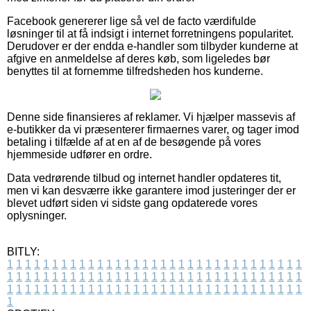
Facebook genererer lige så vel de facto værdifulde
løsninger til at få indsigt i internet forretningens popularitet.
Derudover er der endda e-handler som tilbyder kunderne at
afgive en anmeldelse af deres køb, som ligeledes bør
benyttes til at fornemme tilfredsheden hos kunderne.
Denne side finansieres af reklamer. Vi hjælper massevis af
e-butikker da vi præsenterer firmaernes varer, og tager imod
betaling i tilfælde af at en af de besøgende på vores
hjemmeside udfører en ordre.
Data vedrørende tilbud og internet handler opdateres tit,
men vi kan desværre ikke garantere imod justeringer der er
blevet udført siden vi sidste gang opdaterede vores
oplysninger.
BITLY:
1
1
1
1
1
1
1
1
1
1
1
1
1
1
1
1
1
1
1
1
1
1
1
1
1
1
1
1
1
1
1
1
1
1
1
1
1
1
1
1
1
1
1
1
1
1
1
1
1
1
1
1
1
1
1
1
1
1
1
1
1
1
1
1
1
1
1
1
1
1
1
1
1
1
1
1
1
1
1
1
1
1
1
1
1
1
1
1
1
1
1
1
1
1
1
1
1
1
1
1