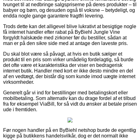
tvunget til at nedbringe salgspriserne på deres produkter – til
babyer og børn, og desuden også til voksne – betydeligt, og
endda nogle gange garantere fragtfri levering.
Trods dette kan det alligevel blive lukrativt at besigtige nogle
få internet handler efter rabat på ByBiehl Jungle Vine
forgyldt halskæde med zirkoner før du bestiller, sådan at
man er på den sikre side med at antage den laveste pris.
Du skal blot være så påvagt, at hvis en butik sælger et
produkt til en pris som virker umådelig fordelagtig, så burde
det ofte være et karakteristika der viser en bedragerisk
internet butik. Handler med kort er ikke desto mindre en del
af en vedtægt, der bistår dig som kunde imod uægte internet
virksomheder.
Generelt går vi ind for bestillinger med betalingskort eller
mobilbetaling. Som alternativ kan du drage fordel af et tilbud
fra for eksempel ViaBill, for så vidt du ønsker at betale prisen
ude i fremtiden.
Før nogen handler på en ByBiehl netshop burde de egentlig
kigge på butikkens handelsvilkår, dog er det normalt ikke