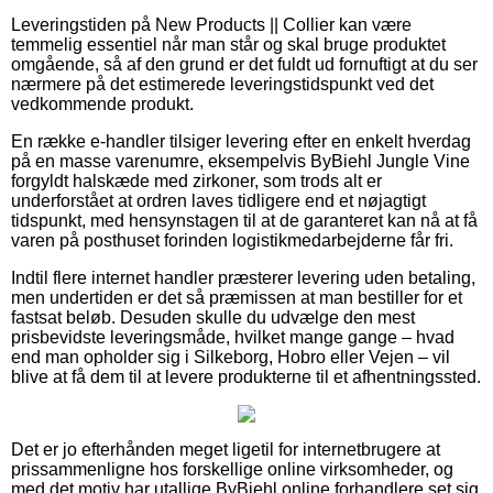
Leveringstiden på New Products || Collier kan være
temmelig essentiel når man står og skal bruge produktet
omgående, så af den grund er det fuldt ud fornuftigt at du ser
nærmere på det estimerede leveringstidspunkt ved det
vedkommende produkt.
En række e-handler tilsiger levering efter en enkelt hverdag
på en masse varenumre, eksempelvis ByBiehl Jungle Vine
forgyldt halskæde med zirkoner, som trods alt er
underforstået at ordren laves tidligere end et nøjagtigt
tidspunkt, med hensynstagen til at de garanteret kan nå at få
varen på posthuset forinden logistikmedarbejderne får fri.
Indtil flere internet handler præsterer levering uden betaling,
men undertiden er det så præmissen at man bestiller for et
fastsat beløb. Desuden skulle du udvælge den mest
prisbevidste leveringsmåde, hvilket mange gange – hvad
end man opholder sig i Silkeborg, Hobro eller Vejen – vil
blive at få dem til at levere produkterne til et afhentningssted.
Det er jo efterhånden meget ligetil for internetbrugere at
prissammenligne hos forskellige online virksomheder, og
med det motiv har utallige ByBiehl online forhandlere set sig