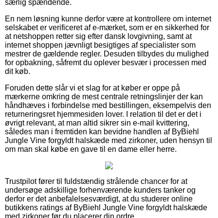
særlig spændende.
En nem løsning kunne derfor være at kontrollere om internet
selskabet er verificeret af e-mærket, som er en sikkerhed for
at netshoppen retter sig efter dansk lovgivning, samt at
internet shoppen jævnligt besigtiges af specialister som
mestrer de gældende regler. Desuden tilbydes du mulighed
for opbakning, såfremt du oplever besvær i processen med
dit køb.
Foruden dette slår vi et slag for at køber er oppe på
mærkerne omkring de mest centrale retningslinjer der kan
håndhæves i forbindelse med bestillingen, eksempelvis den
returneringsret hjemmesiden lover. I relation til det er det i
øvrigt relevant, at man altid sikrer sin e-mail kvittering,
således man i fremtiden kan bevidne handlen af ByBiehl
Jungle Vine forgyldt halskæde med zirkoner, uden hensyn til
om man skal købe en gave til en dame eller herre.
Trustpilot fører til fuldstændig strålende chancer for at
undersøge adskillige forhenværende kunders tanker og
derfor er det anbefalelsesværdigt, at du studerer online
butikkens ratings af ByBiehl Jungle Vine forgyldt halskæde
med zirkoner før du placerer din ordre.