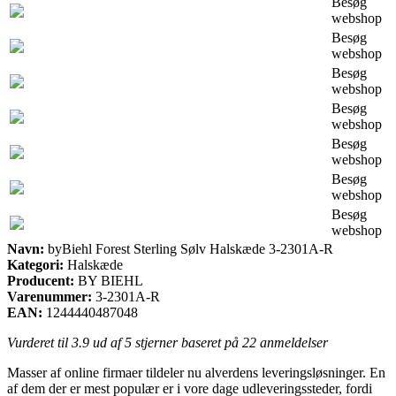
Besøg
webshop
Besøg
webshop
Besøg
webshop
Besøg
webshop
Besøg
webshop
Besøg
webshop
Besøg
webshop
Navn:
byBiehl Forest Sterling Sølv Halskæde 3-2301A-R
Kategori:
Halskæde
Producent:
BY BIEHL
Varenummer:
3-2301A-R
EAN:
1244440487048
Vurderet til
3.9
ud af 5 stjerner baseret på
22
anmeldelser
Masser af online firmaer tildeler nu alverdens leveringsløsninger. En
af dem der er mest populær er i vore dage udleveringssteder, fordi