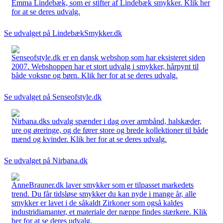
Emma Lindebæk, som er stifter af Lindebæk smykker. Klik her
for at se deres udvalg.
Se udvalget på LindebækSmykker.dk
Senseofstyle.dk er en dansk webshop som har eksisteret siden
2007. Webshoppen har et stort udvalg i smykker, hårpynt til
både voksne og børn. Klik her for at se deres udvalg.
Se udvalget på Senseofstyle.dk
Nirbana.dks udvalg spænder i dag over armbånd, halskæder,
ure og øreringe, og de fører store og brede kollektioner til både
mænd og kvinder. Klik her for at se deres udvalg.
Se udvalget på Nirbana.dk
AnneBrauner.dk laver smykker som er tilpasset markedets
trend. Du får tidsløse smykker du kan nyde i mange år, alle
smykker er lavet i de såkaldt Zirkoner som også kaldes
industridiamanter, et materiale der næppe findes stærkere. Klik
her for at se deres udvalg.