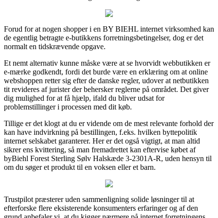
Forud for at nogen shopper i en BY BIEHL internet virksomhed kan
de egentlig betragte e-butikkens forretningsbetingelser, dog er det
normalt en tidskrævende opgave.
Et nemt alternativ kunne måske være at se hvorvidt webbutikken er
e-mærke godkendt, fordi det burde være en erklæring om at online
webshoppen retter sig efter de danske regler, udover at netbutikken
tit revideres af jurister der behersker reglerne på området. Det giver
dig mulighed for at få hjælp, ifald du bliver udsat for
problemstillinger i processen med dit køb.
Tillige er det klogt at du er vidende om de mest relevante forhold der
kan have indvirkning på bestillingen, f.eks. hvilken byttepolitik
internet selskabet garanterer. Her er det også vigtigt, at man altid
sikrer ens kvittering, så man fremadrettet kan eftervise købet af
byBiehl Forest Sterling Sølv Halskæde 3-2301A-R, uden hensyn til
om du søger et produkt til en voksen eller et barn.
Trustpilot præsterer uden sammenligning solide løsninger til at
efterforske flere eksisterende konsumenters erfaringer og af den
grund anbefaler vi, at du kigger nærmere på internet forretningens