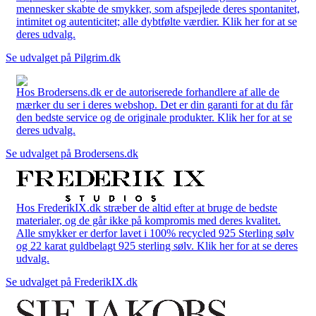
mennesker skabte de smykker, som afspejlede deres spontanitet,
intimitet og autenticitet; alle dybtfølte værdier. Klik her for at se
deres udvalg.
Se udvalget på Pilgrim.dk
Hos Brodersens.dk er de autoriserede forhandlere af alle de
mærker du ser i deres webshop. Det er din garanti for at du får
den bedste service og de originale produkter. Klik her for at se
deres udvalg.
Se udvalget på Brodersens.dk
Hos FrederikIX.dk stræber de altid efter at bruge de bedste
materialer, og de går ikke på kompromis med deres kvalitet.
Alle smykker er derfor lavet i 100% recycled 925 Sterling sølv
og 22 karat guldbelagt 925 sterling sølv. Klik her for at se deres
udvalg.
Se udvalget på FrederikIX.dk