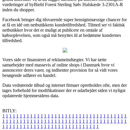
vurderinger af byBiehl Forest Sterling Sølv Halskæde 3-2301A-R
inden du shopper.
Facebook bringer dig tilsvarende super hensigtsmæssige chancer for
at få en idé om netbutikkens kundetilfredshed. Tilmed ser vi faktisk
netbutikker hvor det er muligt at publicere en omtale af
købsoplevelsen, som også må benyttes til at bedømme kundernes
tilfredshed.
Vores side er finansieret af reklameindtægter. Vi har tætte
samarbejder med massevis af online shops i Danmark hvor vi
annoncerer deres varer, og indhenter provision for så vidt vores
besøgende udfører en handel.
Data vedrørende tilbud og internet firmaer opretholdes ofte, men der
tages forbehold for modifikationer der er udarbejdet siden vi nyligst
opdaterede hjemmesidens data.
BITLY:
1
1
1
1
1
1
1
1
1
1
1
1
1
1
1
1
1
1
1
1
1
1
1
1
1
1
1
1
1
1
1
1
1
1
1
1
1
1
1
1
1
1
1
1
1
1
1
1
1
1
1
1
1
1
1
1
1
1
1
1
1
1
1
1
1
1
1
1
1
1
1
1
1
1
1
1
1
1
1
1
1
1
1
1
1
1
1
1
1
1
1
1
1
1
1
1
1
1
1
1