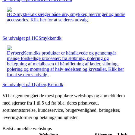
HCSmykker.dk sælger både ure, smykker, piercinger og andre
accessories. Klik her for at se deres udvalg.
Se udvalget på HCSmykker.dk
DyrbergKern.dks produkter er håndlavede og gennemgår
mange forskellige processer: fra støbning, polering og
belægning af metalbasen til håndfletning af læder, slibning,
polering og montering af halv-ædelsten og krystaller. Klik her
for at se deres udvalg.
Se udvalget på DyrbergKern.dk
Vi har gennemgået de mest populære webshops og anmeldt dem
med stjerner fra 1 til 5 ud fra bl.a. deres prisniveau,
sortimentstørrelse, kundeservice, brugervenlighed, betingelser,
leveringsformer og betalingsmuligheder.
Bedst anmeldte webshops
Webshop
Stjerner
Link