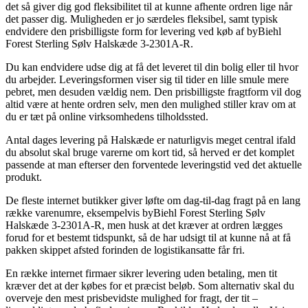
det så giver dig god fleksibilitet til at kunne afhente ordren lige når
det passer dig. Muligheden er jo særdeles fleksibel, samt typisk
endvidere den prisbilligste form for levering ved køb af byBiehl
Forest Sterling Sølv Halskæde 3-2301A-R.
Du kan endvidere udse dig at få det leveret til din bolig eller til hvor
du arbejder. Leveringsformen viser sig til tider en lille smule mere
pebret, men desuden vældig nem. Den prisbilligste fragtform vil dog
altid være at hente ordren selv, men den mulighed stiller krav om at
du er tæt på online virksomhedens tilholdssted.
Antal dages levering på Halskæde er naturligvis meget central ifald
du absolut skal bruge varerne om kort tid, så herved er det komplet
passende at man efterser den forventede leveringstid ved det aktuelle
produkt.
De fleste internet butikker giver løfte om dag-til-dag fragt på en lang
række varenumre, eksempelvis byBiehl Forest Sterling Sølv
Halskæde 3-2301A-R, men husk at det kræver at ordren lægges
forud for et bestemt tidspunkt, så de har udsigt til at kunne nå at få
pakken skippet afsted forinden de logistikansatte får fri.
En række internet firmaer sikrer levering uden betaling, men tit
kræver det at der købes for et præcist beløb. Som alternativ skal du
overveje den mest prisbevidste mulighed for fragt, der tit –