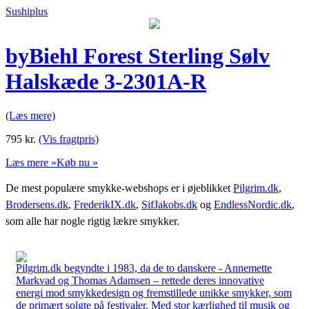
Sushiplus
byBiehl Forest Sterling Sølv
Halskæde 3-2301A-R
(Læs mere)
795
kr.
(Vis fragtpris)
Læs mere »
Køb nu »
De mest populære smykke-webshops er i øjeblikket
Pilgrim.dk
,
Brodersens.dk
,
FrederikIX.dk
,
SifJakobs.dk
og
EndlessNordic.dk
,
som alle har nogle rigtig lækre smykker.
Pilgrim.dk begyndte i 1983, da de to danskere - Annemette
Markvad og Thomas Adamsen – rettede deres innovative
energi mod smykkedesign og fremstillede unikke smykker, som
de primært solgte på festivaler. Med stor kærlighed til musik og