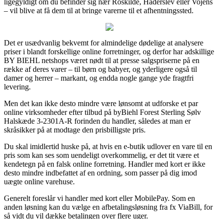
ligegyldigt om du befinder sig nær Roskilde, Haderslev eller Vojens
– vil blive at få dem til at bringe varerne til et afhentningssted.
Det er usædvanlig bekvemt for almindelige dødelige at analysere
priser i blandt forskellige online forretninger, og derfor har adskillige
BY BIEHL netshops været nødt til at presse salgspriserne på en
række af deres varer – til børn og babyer, og yderligere også til
damer og herrer – markant, og endda nogle gange yde fragtfri
levering.
Men det kan ikke desto mindre være lønsomt at udforske et par
online virksomheder efter tilbud på byBiehl Forest Sterling Sølv
Halskæde 3-2301A-R forinden du handler, således at man er
skråsikker på at modtage den prisbilligste pris.
Du skal imidlertid huske på, at hvis en e-butik udlover en vare til en
pris som kan ses som uendeligt overkommelig, er det tit være et
kendetegn på en falsk online forretning. Handler med kort er ikke
desto mindre indbefattet af en ordning, som passer på dig imod
uægte online varehuse.
Generelt foreslår vi handler med kort eller MobilePay. Som en
anden løsning kan du vælge en afbetalingsløsning fra fx ViaBill, for
så vidt du vil dække betalingen over flere uger.