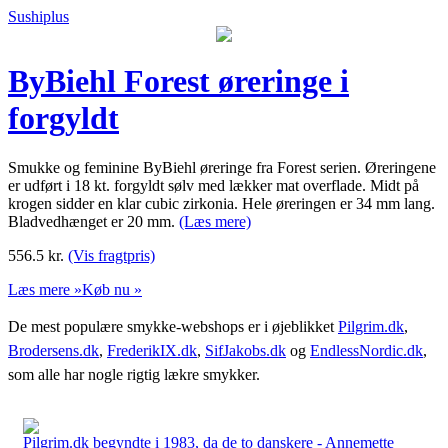
Sushiplus
ByBiehl Forest øreringe i
forgyldt
Smukke og feminine ByBiehl øreringe fra Forest serien. Øreringene
er udført i 18 kt. forgyldt sølv med lækker mat overflade. Midt på
krogen sidder en klar cubic zirkonia. Hele øreringen er 34 mm lang.
Bladvedhænget er 20 mm.
(Læs mere)
556.5
kr.
(Vis fragtpris)
Læs mere »
Køb nu »
De mest populære smykke-webshops er i øjeblikket
Pilgrim.dk
,
Brodersens.dk
,
FrederikIX.dk
,
SifJakobs.dk
og
EndlessNordic.dk
,
som alle har nogle rigtig lækre smykker.
Pilgrim.dk begyndte i 1983, da de to danskere - Annemette