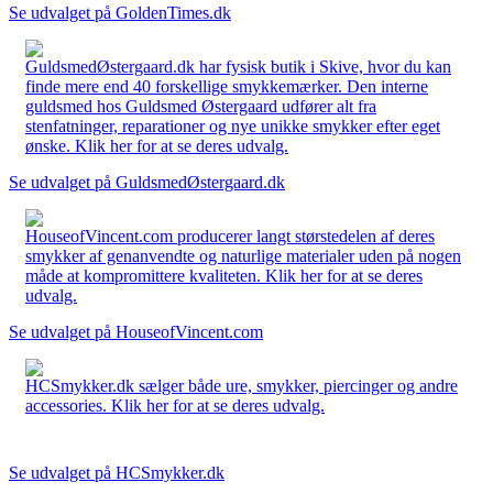
Se udvalget på GoldenTimes.dk
GuldsmedØstergaard.dk har fysisk butik i Skive, hvor du kan
finde mere end 40 forskellige smykkemærker. Den interne
guldsmed hos Guldsmed Østergaard udfører alt fra
stenfatninger, reparationer og nye unikke smykker efter eget
ønske. Klik her for at se deres udvalg.
Se udvalget på GuldsmedØstergaard.dk
HouseofVincent.com producerer langt størstedelen af deres
smykker af genanvendte og naturlige materialer uden på nogen
måde at kompromittere kvaliteten. Klik her for at se deres
udvalg.
Se udvalget på HouseofVincent.com
HCSmykker.dk sælger både ure, smykker, piercinger og andre
accessories. Klik her for at se deres udvalg.
Se udvalget på HCSmykker.dk