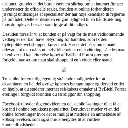
tilsluttet, grundet at det burde være en sikring om at internet firmaet
understøtter de officielle regler, foruden at online forhandleren
jævnligt undersøges af specialister der har nøje kendskab til reglerne
på området. Dette er desuden en god lejlighed til en håndsrækning,
hvis du oplever besvær som følge af dit indkøb.
Desuden foreslår vi at kunden er på vagt for de mest vedkommende
vedtægter der kan have betydning for handlen, som fx den
byttepolitik webshoppen kører med. Her er det på samme måde
relevant, at man når som helst bibeholder ens kvittering, således man
til enhver tid kan eftervise købet af ByBiehl Forest øreringe i
forgyldt, uanset om man skal shoppe til en kvinde eller mand.
Trustpilot forærer dig egentlig strålende muligheder for at
eksaminere en hel del øvrige køberes betragtninger og derved er det
en hjælp, at du studerer internet selskabets omtaler af ByBiehl Forest
øreringe i forgyldt forinden du færdiggør din shopping.
Facebook tilbyder dig endvidere en del stabile løsninger til at få et
kig ind i online butikkens popularitet. Derudover møder vi en del
online forretninger hvor det er muligt at meddele en anmeldelse af
købsoplevelsen, som også burde benyttes til at vurdere
kundetilfredsheden.