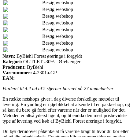
Besøg webshop
Besøg webshop
Besøg webshop
Besøg webshop
Besøg webshop
Besøg webshop
Besøg webshop
Besøg webshop
Navn:
ByBiehl Forest øreringe i forgyldt
Kategori:
OUTLET -30% || Ørehænger
Producent:
ByBiehl
Varenummer:
4-2301a-GP
EAN:
Vurderet til
4.4
ud af 5 stjerner baseret på
27
anmeldelser
En række netshops giver i dag diverse forskellige metoder til
levering. En yndling er i øjeblikket at afsende til en pakkeshop, og
så kan du bare gå forbi efter varerne når der er mulighed for det.
Metoden er altså yderst ligetil, og tit endda den mest prisbevidste
type af levering ved køb af ByBiehl Forest øreringe i forgyldt.
Du bør derudover påtænke at få varerne bragt til hvor du bor eller
ud på din arbejdsplads. Fragttypen bliver somme tider en anelse