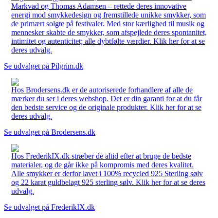
Markvad og Thomas Adamsen – rettede deres innovative
energi mod smykkedesign og fremstillede unikke smykker, som
de primært solgte på festivaler. Med stor kærlighed til musik og
mennesker skabte de smykker, som afspejlede deres spontanitet,
intimitet og autenticitet; alle dybtfølte værdier. Klik her for at se
deres udvalg.
Se udvalget på Pilgrim.dk
Hos Brodersens.dk er de autoriserede forhandlere af alle de
mærker du ser i deres webshop. Det er din garanti for at du får
den bedste service og de originale produkter. Klik her for at se
deres udvalg.
Se udvalget på Brodersens.dk
Hos FrederikIX.dk stræber de altid efter at bruge de bedste
materialer, og de går ikke på kompromis med deres kvalitet.
Alle smykker er derfor lavet i 100% recycled 925 Sterling sølv
og 22 karat guldbelagt 925 sterling sølv. Klik her for at se deres
udvalg.
Se udvalget på FrederikIX.dk