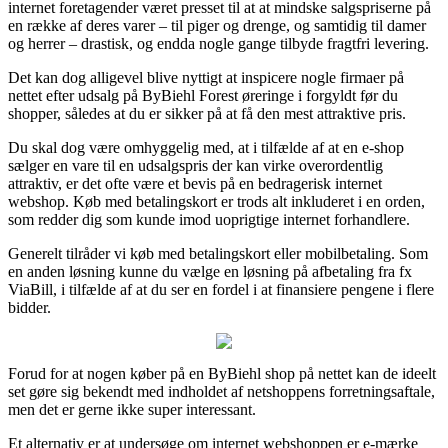
internet foretagender været presset til at at mindske salgspriserne på
en række af deres varer – til piger og drenge, og samtidig til damer
og herrer – drastisk, og endda nogle gange tilbyde fragtfri levering.
Det kan dog alligevel blive nyttigt at inspicere nogle firmaer på
nettet efter udsalg på ByBiehl Forest øreringe i forgyldt før du
shopper, således at du er sikker på at få den mest attraktive pris.
Du skal dog være omhyggelig med, at i tilfælde af at en e-shop
sælger en vare til en udsalgspris der kan virke overordentlig
attraktiv, er det ofte være et bevis på en bedragerisk internet
webshop. Køb med betalingskort er trods alt inkluderet i en orden,
som redder dig som kunde imod uoprigtige internet forhandlere.
Generelt tilråder vi køb med betalingskort eller mobilbetaling. Som
en anden løsning kunne du vælge en løsning på afbetaling fra fx
ViaBill, i tilfælde af at du ser en fordel i at finansiere pengene i flere
bidder.
Forud for at nogen køber på en ByBiehl shop på nettet kan de ideelt
set gøre sig bekendt med indholdet af netshoppens forretningsaftale,
men det er gerne ikke super interessant.
Et alternativ er at undersøge om internet webshoppen er e-mærke