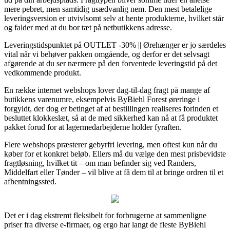
mere pebret, men samtidig usædvanlig nem. Den mest betalelige
leveringsversion er utvivlsomt selv at hente produkterne, hvilket står
og falder med at du bor tæt på netbutikkens adresse.
Leveringstidspunktet på OUTLET -30% || Ørehænger er jo særdeles
vital når vi behøver pakken omgående, og derfor er det selvsagt
afgørende at du ser nærmere på den forventede leveringstid på det
vedkommende produkt.
En række internet webshops lover dag-til-dag fragt på mange af
butikkens varenumre, eksempelvis ByBiehl Forest øreringe i
forgyldt, der dog er betinget af at bestillingen realiseres forinden et
besluttet klokkeslæt, så at de med sikkerhed kan nå at få produktet
pakket forud for at lagermedarbejderne holder fyraften.
Flere webshops præsterer gebyrfri levering, men oftest kun når du
køber for et konkret beløb. Ellers må du vælge den mest prisbevidste
fragtløsning, hvilket tit – om man befinder sig ved Randers,
Middelfart eller Tønder – vil blive at få dem til at bringe ordren til et
afhentningssted.
Det er i dag ekstremt fleksibelt for forbrugerne at sammenligne
priser fra diverse e-firmaer, og ergo har langt de fleste ByBiehl