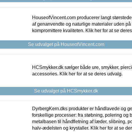
HouseofVincent.com producerer langt størstede
af genanvendte og naturlige materialer uden p
kompromittere kvaliteten. Klik her for at se dere
Se udvalget på HouseofVincent.com
HCSmykker.dk sælger både ure, smykker, pierc
accessories. Klik her for at se deres udvalg.
Se udvalget på HCSmykker.dk
DyrbergKern.dks produkter er håndlavede og 
forskellige processer: fra støbning, polering og
metalbasen til håndfletning af læder, slibning, p
halv-ædelsten og krystaller. Klik her for at se de