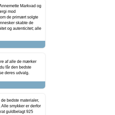
- Annemette Markvad og
ergi mod
som de primært solgte
mennesker skabte de
et og autenticitet; alle
.
re af alle de mærker
 du får den bedste
 se deres udvalg.
 de bedste materialer,
 Alle smykker er derfor
arat guldbelagt 925