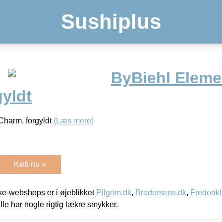
Sushiplus
ByBiehl Eleme
yldt
Charm, forgyldt
(Læs mere)
Køb nu »
e-webshops er i øjeblikket
Pilgrim.dk
,
Brodersens.dk
,
Frederik
lle har nogle rigtig lækre smykker.