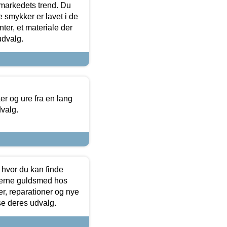
markedets trend. Du
e smykker er lavet i de
ter, et materiale der
udvalg.
 og ure fra en lang
dvalg.
 hvor du kan finde
terne guldsmed hos
r, reparationer og nye
se deres udvalg.