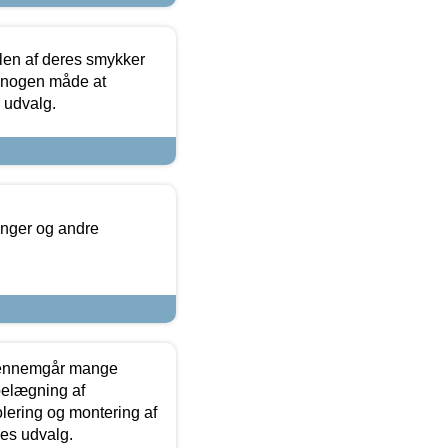
len af deres smykker
å nogen måde at
s udvalg.
inger og andre
gennemgår mange
 belægning af
olering og montering af
res udvalg.