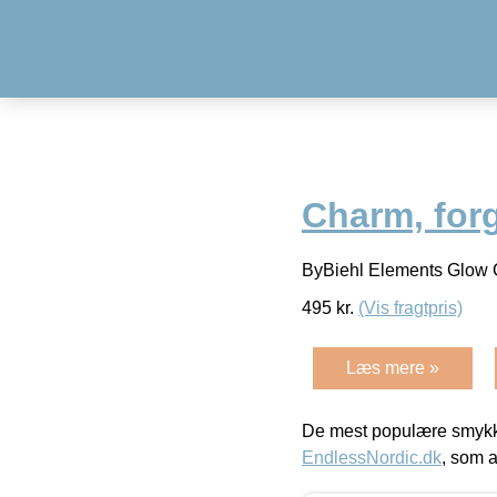
Charm, forg
ByBiehl Elements Glow 
495
kr.
(Vis fragtpris)
Læs mere »
De mest populære smykk
EndlessNordic.dk
, som a