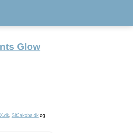
nts Glow
IX.dk
,
SifJakobs.dk
og