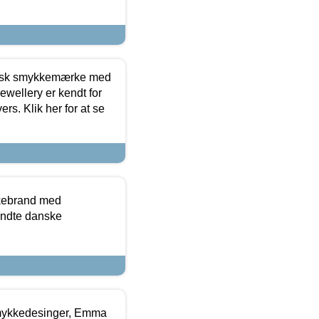
dansk smykkemærke med
ewellery er kendt for
ers. Klik her for at se
kkebrand med
ndte danske
mykkedesinger, Emma