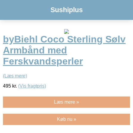
Sushiplus
byBiehl Coco Sterling Sølv
Armbånd med
Ferskvandsperler
(Læs mere)
495
kr.
(Vis fragtpris)
Læs mere »
Køb nu »