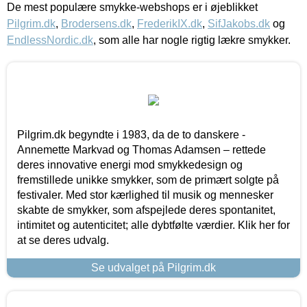
De mest populære smykke-webshops er i øjeblikket
Pilgrim.dk
,
Brodersens.dk
,
FrederikIX.dk
,
SifJakobs.dk
og
EndlessNordic.dk
, som alle har nogle rigtig lækre smykker.
Pilgrim.dk begyndte i 1983, da de to danskere -
Annemette Markvad og Thomas Adamsen – rettede
deres innovative energi mod smykkedesign og
fremstillede unikke smykker, som de primært solgte på
festivaler. Med stor kærlighed til musik og mennesker
skabte de smykker, som afspejlede deres spontanitet,
intimitet og autenticitet; alle dybtfølte værdier. Klik her for
at se deres udvalg.
Se udvalget på Pilgrim.dk