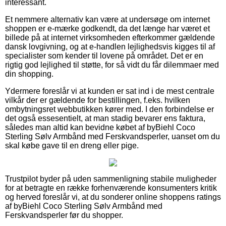
interessant.
Et nemmere alternativ kan være at undersøge om internet
shoppen er e-mærke godkendt, da det længe har været et
billede på at internet virksomheden efterkommer gældende
dansk lovgivning, og at e-handlen lejlighedsvis kigges til af
specialister som kender til lovene på området. Det er en
rigtig god lejlighed til støtte, for så vidt du får dilemmaer med
din shopping.
Ydermere foreslår vi at kunden er sat ind i de mest centrale
vilkår der er gældende for bestillingen, f.eks. hvilken
ombytningsret webbutikken kører med. I den forbindelse er
det også essesentielt, at man stadig bevarer ens faktura,
således man altid kan bevidne købet af byBiehl Coco
Sterling Sølv Armbånd med Ferskvandsperler, uanset om du
skal købe gave til en dreng eller pige.
Trustpilot byder på uden sammenligning stabile muligheder
for at betragte en række forhenværende konsumenters kritik
og herved foreslår vi, at du sonderer online shoppens ratings
af byBiehl Coco Sterling Sølv Armbånd med
Ferskvandsperler før du shopper.