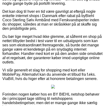
nogle gange byde på portofri levering.
Det kan dog til hver en tid være gavnligt at eftergå nogle
enkelte internet shops i Danmark efter rabat på byBiehl
Coco Sterling Sølv Armbånd med Ferskvandsperler inden
du shopper, således at man er skråsikker på at skaffe sig
den prisbilligste pris.
Du bør lige meget hvad ikke glemme, at såfremt en shop på
nettet tilbyder bedst i test varer til en udsalgspris som kan
ses som ekstraordinært fremragende, så burde det mange
gange være et kendetegn på en snydagtig internet
forhandler. Handler med kort er på den anden side omsluttet
af et regelsæt, der garanterer køber imod uoprigtige online
outlets.
Vi slår generelt et slag for shopping med kort eller
MobilePay. Alternativt kan du anvende et tilbud fra f.eks.
ViaBill, hvis du higer efter at honorere betalingen senere.
Forinden nogen køber hos en BY BIEHL netshop behøver
de i princippet tage stilling til netshoppens
handelsbetingelser, men det er mange gange ikke særlig