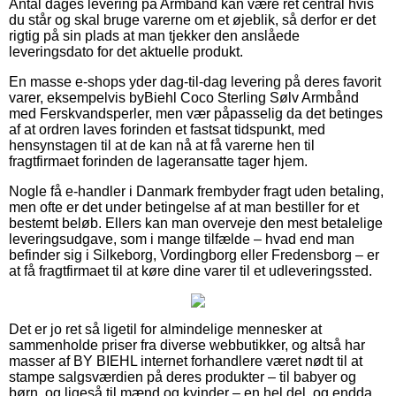
Antal dages levering på Armbånd kan være ret central hvis
du står og skal bruge varerne om et øjeblik, så derfor er det
rigtig på sin plads at man tjekker den anslåede
leveringsdato for det aktuelle produkt.
En masse e-shops yder dag-til-dag levering på deres favorit
varer, eksempelvis byBiehl Coco Sterling Sølv Armbånd
med Ferskvandsperler, men vær påpasselig da det betinges
af at ordren laves forinden et fastsat tidspunkt, med
hensynstagen til at de kan nå at få varerne hen til
fragtfirmaet forinden de lageransatte tager hjem.
Nogle få e-handler i Danmark frembyder fragt uden betaling,
men ofte er det under betingelse af at man bestiller for et
bestemt beløb. Ellers kan man overveje den mest betalelige
leveringsudgave, som i mange tilfælde – hvad end man
befinder sig i Silkeborg, Vordingborg eller Fredensborg – er
at få fragtfirmaet til at køre dine varer til et udleveringssted.
Det er jo ret så ligetil for almindelige mennesker at
sammenholde priser fra diverse webbutikker, og altså har
masser af BY BIEHL internet forhandlere været nødt til at
stampe salgsværdien på deres produkter – til babyer og
børn, og ligeså til mænd og kvinder – en hel del, og endda