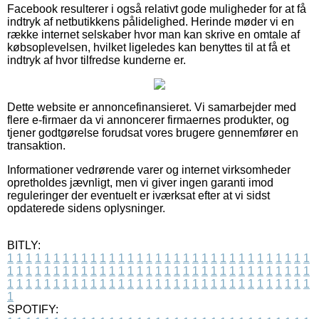
Facebook resulterer i også relativt gode muligheder for at få
indtryk af netbutikkens pålidelighed. Herinde møder vi en
række internet selskaber hvor man kan skrive en omtale af
købsoplevelsen, hvilket ligeledes kan benyttes til at få et
indtryk af hvor tilfredse kunderne er.
Dette website er annoncefinansieret. Vi samarbejder med
flere e-firmaer da vi annoncerer firmaernes produkter, og
tjener godtgørelse forudsat vores brugere gennemfører en
transaktion.
Informationer vedrørende varer og internet virksomheder
opretholdes jævnligt, men vi giver ingen garanti imod
reguleringer der eventuelt er iværksat efter at vi sidst
opdaterede sidens oplysninger.
BITLY:
1
1
1
1
1
1
1
1
1
1
1
1
1
1
1
1
1
1
1
1
1
1
1
1
1
1
1
1
1
1
1
1
1
1
1
1
1
1
1
1
1
1
1
1
1
1
1
1
1
1
1
1
1
1
1
1
1
1
1
1
1
1
1
1
1
1
1
1
1
1
1
1
1
1
1
1
1
1
1
1
1
1
1
1
1
1
1
1
1
1
1
1
1
1
1
1
1
1
1
1
SPOTIFY: