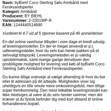
Navn:
byBiehl Coco Sterling Sølv Armbånd med
Ferskvandsperler
Kategori:
Armbånd
Producent:
BY BIEHL
Varenummer:
2-3301WP-R
EAN:
1244440514690
Vurderet til
4.7
ud af 5 stjerner baseret på
46
anmeldelser
En del online varehuse tilbyder i vore dage et bredt udvalg
af leveringsmodeller. En der er meget anvendt er p.t.
udleveringssteder, hvor du selv kan hente pakken på et
selvvalgt tidspunkt. Leveringsmetoden er jo vældig
uproblematisk, samt mange gange derudover den
prisbilligste mulighed for levering ved køb af byBiehl Coco
Sterling Sølv Armbånd med Ferskvandsperler.
Du kunne tillige overveje at vælge afsending til hvor du bor
eller til adressen på dit arbejde. Muligheden viser sig
uheldigvis en lille smule mere omkostningsfuld, men tillige
super fremkommelig. Den mest letkøbte leveringsmodel kan
ikke modsiges at være at du selv henter varerne, men det
kræver at du fysisk befinder dig med kort afstand til online
forhandlerens bopæl.