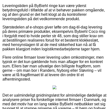
Leveringstiden på ByBiehl ringe kan være yderst
betydningsfuld i tilfælde af at vi behøver pakken omgående,
og af den grund er det helt klogt at du kontrollerer
leveringstiden på det vedkommende produkt.
Størstedelen af e-shops giver løfte om dag-til-dag levering
på deres primære produkter, eksempelvis Bybiehl Coco ring
i forgyldt med to hvide perler str 48, som dog stiller krav om
at bestillingen realiseres forud for et bestemt klokkeslæt,
med hensynstagen til at de med sikkerhed kan nå at få
pakken klargjort inden logistikmedarbejderne tager hjem.
Flere online firmaer lover levering uden omkostninger, men
typisk er det kun gældende hvis man aftager for en konkret
sum. Ellers bør man udvælge den billigste fragtform, som
gerne – om man bor i Randers, Nyborg eller Støvring – vil
være at få fragtfirmaet til at levere din ordre til et
afhentningssted.
Det er ualmindeligt gnidningsløst for almindelige dødelige at
analysere priser fra forskellige internet firmaer i Danmark, og
med det motiv har en lang række ByBiehl netbutikker set sig
tvunget til at stampe priserne på varerne – til børn og babyer,