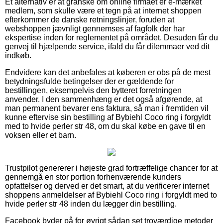
Et alternativ er at granske om online firmaet er e-mærket
medlem, som skulle være et tegn på at internet shoppen
efterkommer de danske retningslinjer, foruden at
webshoppen jævnligt gennemses af fagfolk der har
ekspertise inden for reglementet på området. Desuden får du
genvej til hjælpende service, ifald du får dilemmaer ved dit
indkøb.
Endvidere kan det anbefales at køberen er obs på de mest
betydningsfulde betingelser der er gældende for
bestillingen, eksempelvis den bytteret forretningen
anvender. I den sammenhæng er det også afgørende, at
man permanent bevarer ens faktura, så man i fremtiden vil
kunne eftervise sin bestilling af Bybiehl Coco ring i forgyldt
med to hvide perler str 48, om du skal købe en gave til en
voksen eller et barn.
Trustpilot genererer i højeste grad fortræffelige chancer for at
gennemgå en stor portion forhenværende kunders
opfattelser og derved er det smart, at du verificerer internet
shoppens anmeldelser af Bybiehl Coco ring i forgyldt med to
hvide perler str 48 inden du lægger din bestilling.
Facebook byder på for øvrigt sådan set troværdige metoder