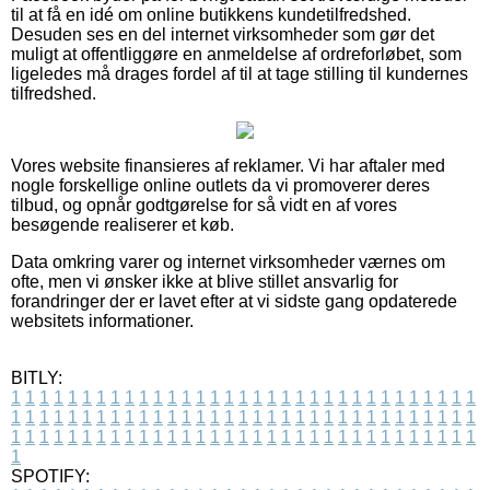
til at få en idé om online butikkens kundetilfredshed.
Desuden ses en del internet virksomheder som gør det
muligt at offentliggøre en anmeldelse af ordreforløbet, som
ligeledes må drages fordel af til at tage stilling til kundernes
tilfredshed.
Vores website finansieres af reklamer. Vi har aftaler med
nogle forskellige online outlets da vi promoverer deres
tilbud, og opnår godtgørelse for så vidt en af vores
besøgende realiserer et køb.
Data omkring varer og internet virksomheder værnes om
ofte, men vi ønsker ikke at blive stillet ansvarlig for
forandringer der er lavet efter at vi sidste gang opdaterede
websitets informationer.
BITLY:
1
1
1
1
1
1
1
1
1
1
1
1
1
1
1
1
1
1
1
1
1
1
1
1
1
1
1
1
1
1
1
1
1
1
1
1
1
1
1
1
1
1
1
1
1
1
1
1
1
1
1
1
1
1
1
1
1
1
1
1
1
1
1
1
1
1
1
1
1
1
1
1
1
1
1
1
1
1
1
1
1
1
1
1
1
1
1
1
1
1
1
1
1
1
1
1
1
1
1
1
SPOTIFY: