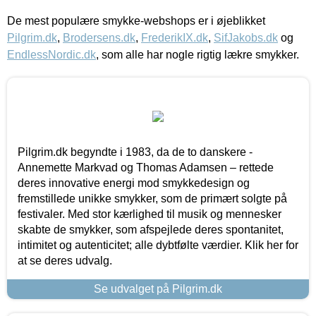
De mest populære smykke-webshops er i øjeblikket
Pilgrim.dk
,
Brodersens.dk
,
FrederikIX.dk
,
SifJakobs.dk
og
EndlessNordic.dk
, som alle har nogle rigtig lækre smykker.
Pilgrim.dk begyndte i 1983, da de to danskere -
Annemette Markvad og Thomas Adamsen – rettede
deres innovative energi mod smykkedesign og
fremstillede unikke smykker, som de primært solgte på
festivaler. Med stor kærlighed til musik og mennesker
skabte de smykker, som afspejlede deres spontanitet,
intimitet og autenticitet; alle dybtfølte værdier. Klik her for
at se deres udvalg.
Se udvalget på Pilgrim.dk