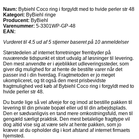
Navn:
Bybiehl Coco ring i forgyldt med to hvide perler str 48
Kategori:
ByBiehl ringe
Producent:
ByBiehl
Varenummer:
5-3301WP-GP-48
EAN:
Vurderet til
4.5
ud af 5 stjerner baseret på
10
anmeldelser
Størstedelen af internet forretninger frembyder på
nuværende tidspunkt et stort udvalg af løsninger til levering.
Den mest anvendte er i øjeblikket udleveringssteder, som
giver dig mulighed for at hente de bestilte varer når det
passer ind i din hverdag. Fragtmetoden er jo meget
ukompliceret, og tit også den mest prisbevidste
fragtmulighed ved køb af Bybiehl Coco ring i forgyldt med to
hvide perler str 48.
Du burde lige så vel afveje for og imod at bestille pakken til
levering til din private bopæl eller ud til din arbejdsplads.
Den er sædvanligvis en tand mere omkostningsfuld, men til
gengæld særligt praktisk. Den mest betalelige fragttype vil
dog altid vise sig at være selv at hente pakken, som jo
kræver at du opholder dig i kort afstand af internet firmaets
hjemsted.