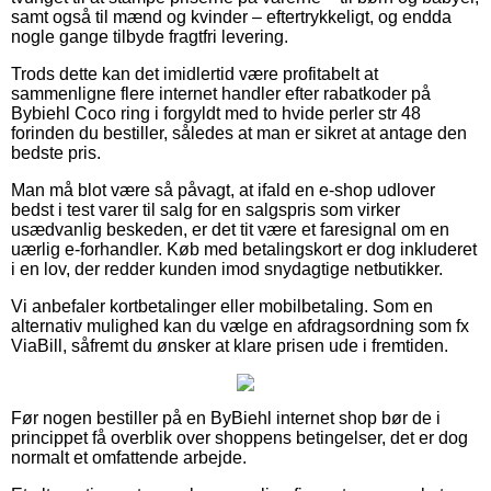
samt også til mænd og kvinder – eftertrykkeligt, og endda
nogle gange tilbyde fragtfri levering.
Trods dette kan det imidlertid være profitabelt at
sammenligne flere internet handler efter rabatkoder på
Bybiehl Coco ring i forgyldt med to hvide perler str 48
forinden du bestiller, således at man er sikret at antage den
bedste pris.
Man må blot være så påvagt, at ifald en e-shop udlover
bedst i test varer til salg for en salgspris som virker
usædvanlig beskeden, er det tit være et faresignal om en
uærlig e-forhandler. Køb med betalingskort er dog inkluderet
i en lov, der redder kunden imod snydagtige netbutikker.
Vi anbefaler kortbetalinger eller mobilbetaling. Som en
alternativ mulighed kan du vælge en afdragsordning som fx
ViaBill, såfremt du ønsker at klare prisen ude i fremtiden.
Før nogen bestiller på en ByBiehl internet shop bør de i
princippet få overblik over shoppens betingelser, det er dog
normalt et omfattende arbejde.