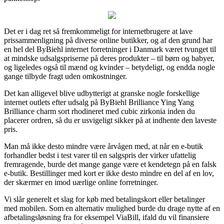
Det er i dag ret så fremkommeligt for internetbrugere at lave
prissammenligning på diverse online butikker, og af den grund har
en hel del ByBiehl internet forretninger i Danmark været tvunget til
at mindske udsalgspriserne på deres produkter – til børn og babyer,
og ligeledes også til mænd og kvinder – betydeligt, og endda nogle
gange tilbyde fragt uden omkostninger.
Det kan alligevel blive udbytterigt at granske nogle forskellige
internet outlets efter udsalg på ByBiehl Brilliance Ying Yang
Brilliance charm sort rhodineret med cubic zirkonia inden du
placerer ordren, så du er usvigeligt sikker på at indhente den laveste
pris.
Man må ikke desto mindre være årvågen med, at når en e-butik
forhandler bedst i test varer til en salgspris der virker ufattelig
fremragende, burde det mange gange være et kendetegn på en falsk
e-butik. Bestillinger med kort er ikke desto mindre en del af en lov,
der skærmer en imod uærlige online forretninger.
Vi slår generelt et slag for køb med betalingskort eller betalinger
med mobilen. Som en alternativ mulighed burde du drage nytte af en
afbetalingsløsning fra for eksempel ViaBill, ifald du vil finansiere