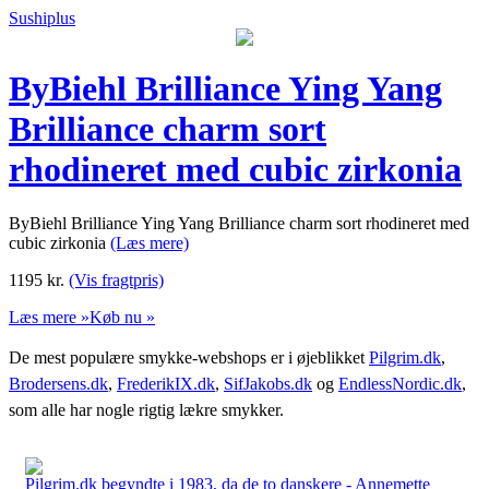
Sushiplus
ByBiehl Brilliance Ying Yang
Brilliance charm sort
rhodineret med cubic zirkonia
ByBiehl Brilliance Ying Yang Brilliance charm sort rhodineret med
cubic zirkonia
(Læs mere)
1195
kr.
(Vis fragtpris)
Læs mere »
Køb nu »
De mest populære smykke-webshops er i øjeblikket
Pilgrim.dk
,
Brodersens.dk
,
FrederikIX.dk
,
SifJakobs.dk
og
EndlessNordic.dk
,
som alle har nogle rigtig lækre smykker.
Pilgrim.dk begyndte i 1983, da de to danskere - Annemette