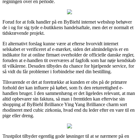
regningen over en periode.
Forud for at folk handler på en ByBiehl internet webshop behøver
de i og for sig tyde e-butikkens handelsaftale, men det er normalt et
tidskrævende projekt.
Et alternativt forslag kunne være at efterse hvorvidt internet
selskabet er verificeret af e-mærket, siden det almindeligvis er en
indikator for at online firmaet overholder de officielle danske regler,
foruden at e-handlen tit overværes af fagfolk som har nøje kendskab
til vilkårene. Desuden tilbydes du chance for hjælpende service, for
så vidt du får problemer i forbindelse med din bestilling.
Tilsvarende er det at foretrække at kunden er obs på de primære
forhold der kan influere på købet, som fx den returrettighed e-
handlen bruger. I den sammenhæng er det ligeledes relevant, at man
altid opbevarer sin faktura, så man i fremtiden kan eftervise sin
shopping af ByBiehl Brilliance Ying Yang Brilliance charm sort
rhodineret med cubic zirkonia, hvad end du leder efter en vare til en
pige eller dreng.
Trustpilot tilbyder egentlig gode løsninger til at se nærmere på en