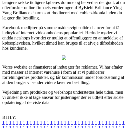
længere række tidligere køberes domme og herved er det godt, at du
efterforsker online firmaets vurderinger af ByBiehl Brilliance Ying
Yang Brilliance charm sort rhodineret med cubic zirkonia inden du
lægger din bestilling.
Facebook medfører på samme måde evigt solide chancer for at få
indtryk af internet virksomhedens popularitet. Herinde møder vi
endda netshops hvor det er muligt at offentliggøre en anmeldelse af
købsoplevelsen, hvilket tilmed kan bruges til at afveje tilfredsheden
hos kunderne.
Vores website er finansieret af indtægter fra reklamer. Vi har aftaler
med masser af internet varehuse i form af at vi publicerer
forretningernes produkter, og får kommission under forudsætning af
at den bruger vi sender videre laver en bestilling.
Vejledning om produkter og webshops understøttes hele tiden, men
vi ønsker ikke at tage ansvar for justeringer der er udført efter sidste
opdatering af de viste data.
BITLY:
1
1
1
1
1
1
1
1
1
1
1
1
1
1
1
1
1
1
1
1
1
1
1
1
1
1
1
1
1
1
1
1
1
1
1
1
1
1
1
1
1
1
1
1
1
1
1
1
1
1
1
1
1
1
1
1
1
1
1
1
1
1
1
1
1
1
1
1
1
1
1
1