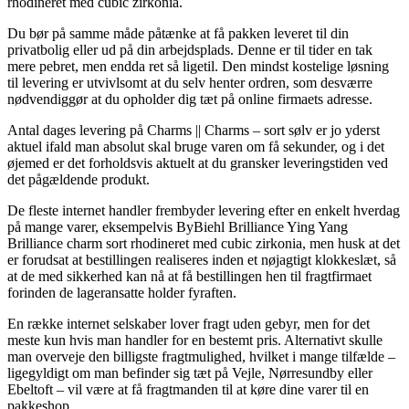
rhodineret med cubic zirkonia.
Du bør på samme måde påtænke at få pakken leveret til din
privatbolig eller ud på din arbejdsplads. Denne er til tider en tak
mere pebret, men endda ret så ligetil. Den mindst kostelige løsning
til levering er utvivlsomt at du selv henter ordren, som desværre
nødvendiggør at du opholder dig tæt på online firmaets adresse.
Antal dages levering på Charms || Charms – sort sølv er jo yderst
aktuel ifald man absolut skal bruge varen om få sekunder, og i det
øjemed er det forholdsvis aktuelt at du gransker leveringstiden ved
det pågældende produkt.
De fleste internet handler frembyder levering efter en enkelt hverdag
på mange varer, eksempelvis ByBiehl Brilliance Ying Yang
Brilliance charm sort rhodineret med cubic zirkonia, men husk at det
er forudsat at bestillingen realiseres inden et nøjagtigt klokkeslæt, så
at de med sikkerhed kan nå at få bestillingen hen til fragtfirmaet
forinden de lageransatte holder fyraften.
En række internet selskaber lover fragt uden gebyr, men for det
meste kun hvis man handler for en bestemt pris. Alternativt skulle
man overveje den billigste fragtmulighed, hvilket i mange tilfælde –
ligegyldigt om man befinder sig tæt på Vejle, Nørresundby eller
Ebeltoft – vil være at få fragtmanden til at køre dine varer til en
pakkeshop.