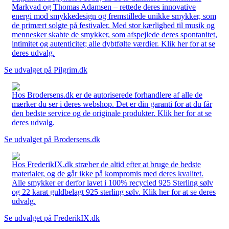
Markvad og Thomas Adamsen – rettede deres innovative
energi mod smykkedesign og fremstillede unikke smykker, som
de primært solgte på festivaler. Med stor kærlighed til musik og
mennesker skabte de smykker, som afspejlede deres spontanitet,
intimitet og autenticitet; alle dybtfølte værdier. Klik her for at se
deres udvalg.
Se udvalget på Pilgrim.dk
Hos Brodersens.dk er de autoriserede forhandlere af alle de
mærker du ser i deres webshop. Det er din garanti for at du får
den bedste service og de originale produkter. Klik her for at se
deres udvalg.
Se udvalget på Brodersens.dk
Hos FrederikIX.dk stræber de altid efter at bruge de bedste
materialer, og de går ikke på kompromis med deres kvalitet.
Alle smykker er derfor lavet i 100% recycled 925 Sterling sølv
og 22 karat guldbelagt 925 sterling sølv. Klik her for at se deres
udvalg.
Se udvalget på FrederikIX.dk