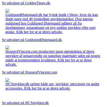
Se udvalget på GoldenTimes.dk
GuldsmedØstergaard.dk har fysisk butik i Skive, hvor du kan
finde mere end 40 forskellige smykkemærker. Den interne
guldsmed hos Guldsmed Østergaard udfører alt fra
stenfatninger, reparationer og nye unikke smykker efter eget
ønske. Klik her for at se deres udvalg.
Se udvalget på GuldsmedØstergaard.dk
HouseofVincent.com producerer langt størstedelen af deres
smykker af genanvendte og naturlige materialer uden på nogen
måde at kompromittere kvaliteten. Klik her for at se deres
udvalg.
Se udvalget på HouseofVincent.com
HCSmykker.dk sælger både ure, smykker, piercinger og andre
accessories. Klik her for at se deres udvalg.
Se udvalget på HCSmykker.dk