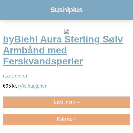
Sushiplus
byBiehl Aura Sterling Sølv
Armbånd med
Ferskvandsperler
(Læs mere)
695
kr.
(Vis fragtpris)
Læs mere »
Køb nu »