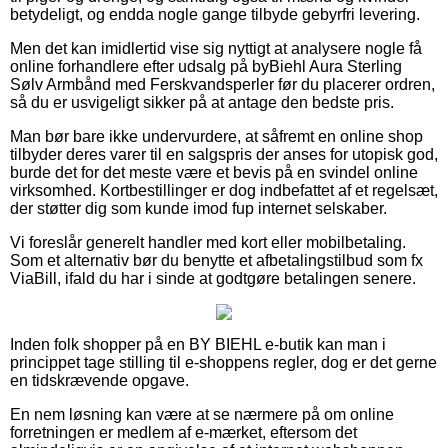
betydeligt, og endda nogle gange tilbyde gebyrfri levering.
Men det kan imidlertid vise sig nyttigt at analysere nogle få
online forhandlere efter udsalg på byBiehl Aura Sterling
Sølv Armbånd med Ferskvandsperler før du placerer ordren,
så du er usvigeligt sikker på at antage den bedste pris.
Man bør bare ikke undervurdere, at såfremt en online shop
tilbyder deres varer til en salgspris der anses for utopisk god,
burde det for det meste være et bevis på en svindel online
virksomhed. Kortbestillinger er dog indbefattet af et regelsæt,
der støtter dig som kunde imod fup internet selskaber.
Vi foreslår generelt handler med kort eller mobilbetaling.
Som et alternativ bør du benytte et afbetalingstilbud som fx
ViaBill, ifald du har i sinde at godtgøre betalingen senere.
Inden folk shopper på en BY BIEHL e-butik kan man i
princippet tage stilling til e-shoppens regler, dog er det gerne
en tidskrævende opgave.
En nem løsning kan være at se nærmere på om online
forretningen er medlem af e-mærket, eftersom det