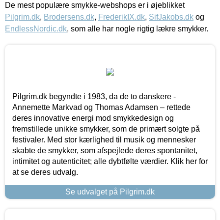
De mest populære smykke-webshops er i øjeblikket
Pilgrim.dk
,
Brodersens.dk
,
FrederikIX.dk
,
SifJakobs.dk
og
EndlessNordic.dk
, som alle har nogle rigtig lækre smykker.
Pilgrim.dk begyndte i 1983, da de to danskere -
Annemette Markvad og Thomas Adamsen – rettede
deres innovative energi mod smykkedesign og
fremstillede unikke smykker, som de primært solgte på
festivaler. Med stor kærlighed til musik og mennesker
skabte de smykker, som afspejlede deres spontanitet,
intimitet og autenticitet; alle dybtfølte værdier. Klik her for
at se deres udvalg.
Se udvalget på Pilgrim.dk