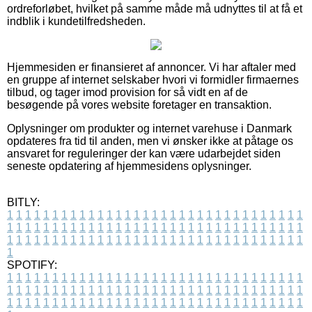
ordreforløbet, hvilket på samme måde må udnyttes til at få et
indblik i kundetilfredsheden.
Hjemmesiden er finansieret af annoncer. Vi har aftaler med
en gruppe af internet selskaber hvori vi formidler firmaernes
tilbud, og tager imod provision for så vidt en af de
besøgende på vores website foretager en transaktion.
Oplysninger om produkter og internet varehuse i Danmark
opdateres fra tid til anden, men vi ønsker ikke at påtage os
ansvaret for reguleringer der kan være udarbejdet siden
seneste opdatering af hjemmesidens oplysninger.
BITLY:
1
1
1
1
1
1
1
1
1
1
1
1
1
1
1
1
1
1
1
1
1
1
1
1
1
1
1
1
1
1
1
1
1
1
1
1
1
1
1
1
1
1
1
1
1
1
1
1
1
1
1
1
1
1
1
1
1
1
1
1
1
1
1
1
1
1
1
1
1
1
1
1
1
1
1
1
1
1
1
1
1
1
1
1
1
1
1
1
1
1
1
1
1
1
1
1
1
1
1
1
SPOTIFY:
1
1
1
1
1
1
1
1
1
1
1
1
1
1
1
1
1
1
1
1
1
1
1
1
1
1
1
1
1
1
1
1
1
1
1
1
1
1
1
1
1
1
1
1
1
1
1
1
1
1
1
1
1
1
1
1
1
1
1
1
1
1
1
1
1
1
1
1
1
1
1
1
1
1
1
1
1
1
1
1
1
1
1
1
1
1
1
1
1
1
1
1
1
1
1
1
1
1
1