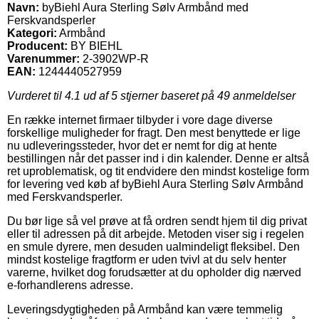
Navn:
byBiehl Aura Sterling Sølv Armbånd med
Ferskvandsperler
Kategori:
Armbånd
Producent:
BY BIEHL
Varenummer:
2-3902WP-R
EAN:
1244440527959
Vurderet til
4.1
ud af 5 stjerner baseret på
49
anmeldelser
En række internet firmaer tilbyder i vore dage diverse
forskellige muligheder for fragt. Den mest benyttede er lige
nu udleveringssteder, hvor det er nemt for dig at hente
bestillingen når det passer ind i din kalender. Denne er altså
ret uproblematisk, og tit endvidere den mindst kostelige form
for levering ved køb af byBiehl Aura Sterling Sølv Armbånd
med Ferskvandsperler.
Du bør lige så vel prøve at få ordren sendt hjem til dig privat
eller til adressen på dit arbejde. Metoden viser sig i regelen
en smule dyrere, men desuden ualmindeligt fleksibel. Den
mindst kostelige fragtform er uden tvivl at du selv henter
varerne, hvilket dog forudsætter at du opholder dig nærved
e-forhandlerens adresse.
Leveringsdygtigheden på Armbånd kan være temmelig