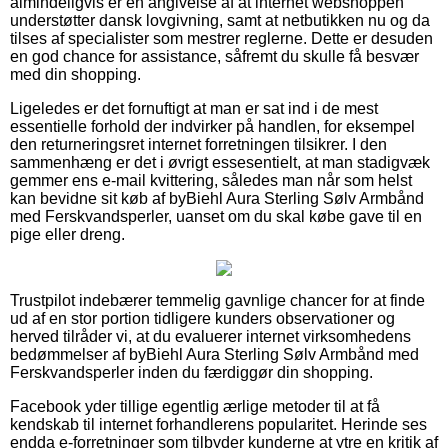
almindeligvis er en angivelse af at internet webshoppen
understøtter dansk lovgivning, samt at netbutikken nu og da
tilses af specialister som mestrer reglerne. Dette er desuden
en god chance for assistance, såfremt du skulle få besvær
med din shopping.
Ligeledes er det fornuftigt at man er sat ind i de mest
essentielle forhold der indvirker på handlen, for eksempel
den returneringsret internet forretningen tilsikrer. I den
sammenhæng er det i øvrigt essesentielt, at man stadigvæk
gemmer ens e-mail kvittering, således man når som helst
kan bevidne sit køb af byBiehl Aura Sterling Sølv Armbånd
med Ferskvandsperler, uanset om du skal købe gave til en
pige eller dreng.
Trustpilot indebærer temmelig gavnlige chancer for at finde
ud af en stor portion tidligere kunders observationer og
herved tilråder vi, at du evaluerer internet virksomhedens
bedømmelser af byBiehl Aura Sterling Sølv Armbånd med
Ferskvandsperler inden du færdiggør din shopping.
Facebook yder tillige egentlig ærlige metoder til at få
kendskab til internet forhandlerens popularitet. Herinde ses
endda e-forretninger som tilbyder kunderne at ytre en kritik af