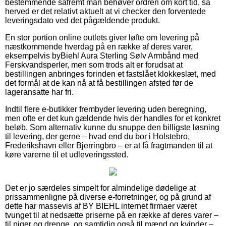
bestemmende såfremt man behøver ordren om kort tid, så
herved er det relativt aktuelt at vi checker den forventede
leveringsdato ved det pågældende produkt.
En stor portion online outlets giver løfte om levering på
næstkommende hverdag på en række af deres varer,
eksempelvis byBiehl Aura Sterling Sølv Armbånd med
Ferskvandsperler, men som trods alt er forudsat at
bestillingen anbringes forinden et fastslået klokkeslæt, med
det formål at de kan nå at få bestillingen afsted før de
lageransatte har fri.
Indtil flere e-butikker frembyder levering uden beregning,
men ofte er det kun gældende hvis der handles for et konkret
beløb. Som alternativ kunne du snuppe den billigste løsning
til levering, der gerne – hvad end du bor i Holstebro,
Frederikshavn eller Bjerringbro – er at få fragtmanden til at
køre varerne til et udleveringssted.
Det er jo særdeles simpelt for almindelige dødelige at
prissammenligne på diverse e-forretninger, og på grund af
dette har massevis af BY BIEHL internet firmaer været
tvunget til at nedsætte priserne på en række af deres varer –
til piger og drenge, og samtidig også til mænd og kvinder –