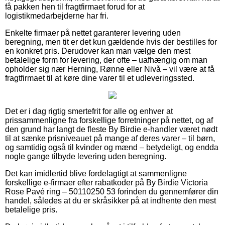
få pakken hen til fragtfirmaet forud for at
logistikmedarbejderne har fri.
Enkelte firmaer på nettet garanterer levering uden
beregning, men tit er det kun gældende hvis der bestilles for
en konkret pris. Derudover kan man vælge den mest
betalelige form for levering, der ofte – uafhængig om man
opholder sig nær Herning, Rønne eller Nivå – vil være at få
fragtfirmaet til at køre dine varer til et udleveringssted.
Det er i dag rigtig smertefrit for alle og enhver at
prissammenligne fra forskellige forretninger på nettet, og af
den grund har langt de fleste By Birdie e-handler været nødt
til at sænke prisniveauet på mange af deres varer – til børn,
og samtidig også til kvinder og mænd – betydeligt, og endda
nogle gange tilbyde levering uden beregning.
Det kan imidlertid blive fordelagtigt at sammenligne
forskellige e-firmaer efter rabatkoder på By Birdie Victoria
Rose Pavé ring – 50110250 53 forinden du gennemfører din
handel, således at du er skråsikker på at indhente den mest
betalelige pris.