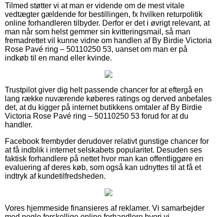
Tilmed støtter vi at man er vidende om de mest vitale
vedtægter gældende for bestillingen, fx hvilken returpolitik
online forhandleren tilbyder. Derfor er det i øvrigt relevant, at
man når som helst gemmer sin kvitteringsmail, så man
fremadrettet vil kunne vidne om handlen af By Birdie Victoria
Rose Pavé ring – 50110250 53, uanset om man er på
indkøb til en mand eller kvinde.
Trustpilot giver dig helt passende chancer for at eftergå en
lang række nuværende køberes ratings og derved anbefales
det, at du kigger på internet butikkens omtaler af By Birdie
Victoria Rose Pavé ring – 50110250 53 forud for at du
handler.
Facebook frembyder derudover relativt gunstige chancer for
at få indblik i internet selskabets popularitet. Desuden ses
faktisk forhandlere på nettet hvor man kan offentliggøre en
evaluering af deres køb, som også kan udnyttes til at få et
indtryk af kundetilfredsheden.
Vores hjemmeside finansieres af reklamer. Vi samarbejder
med nogle forskellige online forhandlere hvori vi