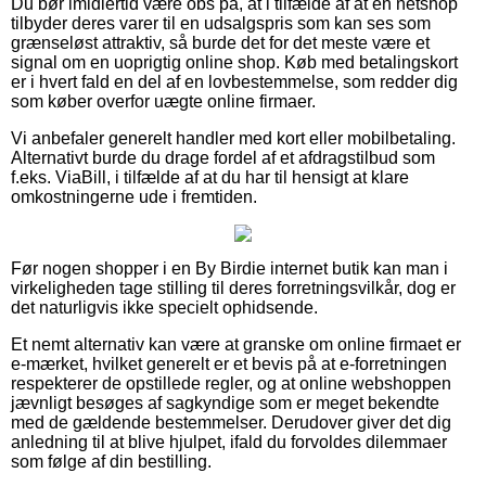
Du bør imidlertid være obs på, at i tilfælde af at en netshop
tilbyder deres varer til en udsalgspris som kan ses som
grænseløst attraktiv, så burde det for det meste være et
signal om en uoprigtig online shop. Køb med betalingskort
er i hvert fald en del af en lovbestemmelse, som redder dig
som køber overfor uægte online firmaer.
Vi anbefaler generelt handler med kort eller mobilbetaling.
Alternativt burde du drage fordel af et afdragstilbud som
f.eks. ViaBill, i tilfælde af at du har til hensigt at klare
omkostningerne ude i fremtiden.
Før nogen shopper i en By Birdie internet butik kan man i
virkeligheden tage stilling til deres forretningsvilkår, dog er
det naturligvis ikke specielt ophidsende.
Et nemt alternativ kan være at granske om online firmaet er
e-mærket, hvilket generelt er et bevis på at e-forretningen
respekterer de opstillede regler, og at online webshoppen
jævnligt besøges af sagkyndige som er meget bekendte
med de gældende bestemmelser. Derudover giver det dig
anledning til at blive hjulpet, ifald du forvoldes dilemmaer
som følge af din bestilling.