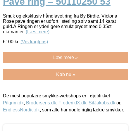
Pavé ring – 50110250 53
Smuk og eksklusiv håndlavet ring fra By Birdie. Victoria
Rose pave ringen er udført i sterling sølv samt 14 karat
guld.Â Ringen er yderligere smukt prydet med 0.35ct
diamanter.
(Læs mere)
6100
kr.
(Vis fragtpris)
Læs mere »
Køb nu »
De mest populære smykke-webshops er i øjeblikket
Pilgrim.dk
,
Brodersens.dk
,
FrederikIX.dk
,
SifJakobs.dk
og
EndlessNordic.dk
, som alle har nogle rigtig lækre smykker.