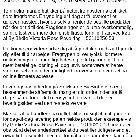
Vurderet til
4.1
ud af 5 stjerner baseret på
16
anmeldelser
Temmelig mange butikker på nettet frembyder i øjeblikket
flere fragtformer. En yndling er i dag at få leveret til et
udleveringssted, hvor du selv afhenter de bestilte produkter
når der er tid til det. Fragtløsningen er jo ultra overkommelig,
samt oftest ydermere den prisbilligste form for fragt ved køb
af By Birdie Victoria Rose Pavé ring – 50110250 53.
Du kunne endvidere udse dig at få produkterne bragt hjem til
dig eller til dit arbejde. Fragttypen bliver typisk lidt mere
omkostningsfuld, men ligeledes rigtig let gængelig. Den
mest betalelige løsning vil dog utvivlsomt være at hente
varerne selv, men den mulighed kræver at du lever tæt på
online firmaets adresse.
Leveringshastigheden på Smykker > By Birdie er særligt
bestemmende såfremt du mangler din ordre inden for få
dage, så derfor er det øjensynligt relevant at du ser
leveringstiden ved den respektive vare.
Masser af forhandlere på nettet stiller udsigt til muligheden
for dag-til-dag levering på en række produkter, eksempelvis
By Birdie Victoria Rose Pavé ring – 50110250 53, men vær
obs på at det er underforstået at du bestiller tidligere end et
nøjagtigt tidspunkt, med det formål at de garanteret kan nå at