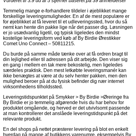
Vurderet til
3.9
ud af 5 stjerner baseret på
39
anmeldelser
Temmelig mange e-forhandlere tildeler i øjeblikket mange
forskellige leveringsmuligheder. En af de mest populære er
for øjeblikket at få leveret til et udleveringssted, hvor du så
nemt kan hente din pakke lige når det passer dig. Løsningen
er jo usædvanlig ligetil, og typisk ligeledes den mindst
kostelige leveringsform ved køb af By Birdie Ørestikker
Comet Uno Connect – 50811215.
Du burde på samme måde tænke over at få ordren bragt til
din lejlighed eller til adressen på dit arbejde. Den viser sig
en gang i mellem en tak mere bekostelig, men ligeledes
særdeles praktisk. Den mest letkøbte leveringsmanér kan
ikke benægtes at være at du selv henter pakken, men den
mulighed beroer på at du fysisk befinder dig nær internet
virksomhedens tilholdssted.
Leveringstidspunktet på Smykker > By Birdie >Øreringe fra
By Birdie er jo temmelig afgørende hvis du har behov for
produktet omgående, og herved er det utvivlsomt passende
at man kontrollerer det anslåede leveringstidspunkt på det
relevante produkt.
En del shops på nettet præsterer levering på blot en enkelt
hverdag på mange af butikkens varenumre, eksempelvis By