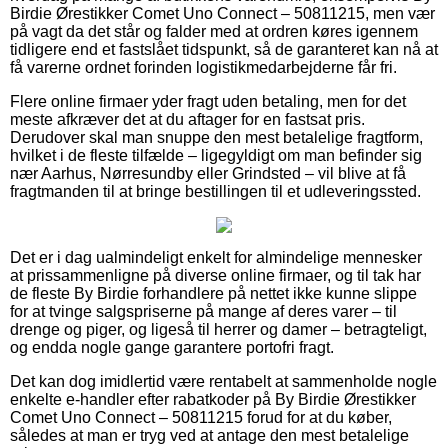
Birdie Ørestikker Comet Uno Connect – 50811215, men vær
på vagt da det står og falder med at ordren køres igennem
tidligere end et fastslået tidspunkt, så de garanteret kan nå at
få varerne ordnet forinden logistikmedarbejderne får fri.
Flere online firmaer yder fragt uden betaling, men for det
meste afkræver det at du aftager for en fastsat pris.
Derudover skal man snuppe den mest betalelige fragtform,
hvilket i de fleste tilfælde – ligegyldigt om man befinder sig
nær Aarhus, Nørresundby eller Grindsted – vil blive at få
fragtmanden til at bringe bestillingen til et udleveringssted.
Det er i dag ualmindeligt enkelt for almindelige mennesker
at prissammenligne på diverse online firmaer, og til tak har
de fleste By Birdie forhandlere på nettet ikke kunne slippe
for at tvinge salgspriserne på mange af deres varer – til
drenge og piger, og ligeså til herrer og damer – betragteligt,
og endda nogle gange garantere portofri fragt.
Det kan dog imidlertid være rentabelt at sammenholde nogle
enkelte e-handler efter rabatkoder på By Birdie Ørestikker
Comet Uno Connect – 50811215 forud for at du køber,
således at man er tryg ved at antage den mest betalelige