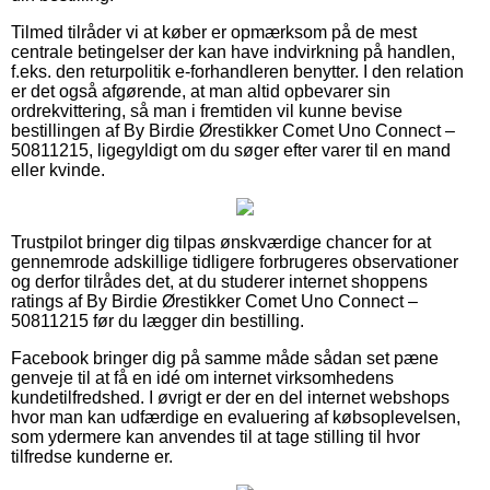
Tilmed tilråder vi at køber er opmærksom på de mest
centrale betingelser der kan have indvirkning på handlen,
f.eks. den returpolitik e-forhandleren benytter. I den relation
er det også afgørende, at man altid opbevarer sin
ordrekvittering, så man i fremtiden vil kunne bevise
bestillingen af By Birdie Ørestikker Comet Uno Connect –
50811215, ligegyldigt om du søger efter varer til en mand
eller kvinde.
Trustpilot bringer dig tilpas ønskværdige chancer for at
gennemrode adskillige tidligere forbrugeres observationer
og derfor tilrådes det, at du studerer internet shoppens
ratings af By Birdie Ørestikker Comet Uno Connect –
50811215 før du lægger din bestilling.
Facebook bringer dig på samme måde sådan set pæne
genveje til at få en idé om internet virksomhedens
kundetilfredshed. I øvrigt er der en del internet webshops
hvor man kan udfærdige en evaluering af købsoplevelsen,
som ydermere kan anvendes til at tage stilling til hvor
tilfredse kunderne er.