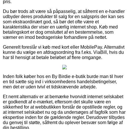
pris.
Du bør trods alt være så påpasselig, at såfremt en e-handler
udbyder deres produkter til salg for en salgspris der kan ses
som ekstraordinært god, så bør det ofte være et
karakteristika der viser en uærlig internet shop. Køb med
betalingskort er dog omsluttet af en bestemmelse, som
værner en imod bedrageriske forhandlere på nettet.
Generelt foreslår vi køb med kort eller MobilePay. Alternativt
kunne du vælge en afdragsordning fra f.eks. ViaBill, hvis du
har til hensigt at betale beløbet af flere omgange.
Inden folk køber hos en By Birdie e-butik burde man til hver
en tid sætte sig ind i virksomhedens handelsbetingelser,
men det er uden tvivl et tidskrævende arbejde.
Et nemt alternativ er at bemærke hvorvidt internet selskabet
er godkendt af e-mærket, eftersom det skulle være en
sikkerhed for at webbutikken forstår de opstillede regler, og
at internet selskabet nu og da undersøges af fagfolk som har
ekspertise inden for de gældende regler. Derudover tilbydes
du genvej til støtte, såfremt du oplever besvær som følge af
din bestilling.