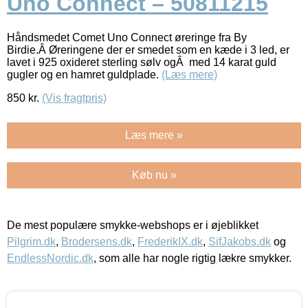
Uno Connect – 50811215
Håndsmedet Comet Uno Connect øreringe fra By
Birdie.Â Øreringene der er smedet som en kæde i 3 led, er
lavet i 925 oxideret sterling sølv ogÂ med 14 karat guld
gugler og en hamret guldplade.
(Læs mere)
850
kr.
(Vis fragtpris)
Læs mere »
Køb nu »
De mest populære smykke-webshops er i øjeblikket
Pilgrim.dk
,
Brodersens.dk
,
FrederikIX.dk
,
SifJakobs.dk
og
EndlessNordic.dk
, som alle har nogle rigtig lækre smykker.