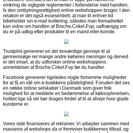
omkring de vigtigste reglementer i forbindelse med handlen,
fx den ombytningsrettighed online webshoppen bruger. I den
relation er det også essesentielt, at man til enhver tid
bibeholder sin e-mail kvittering, således man fremadrettet
kan vidne om handlen af Broche,Cirkel,Fvp, uafhængig om
du er på udkig efter produkter til en mand eller kvinde.
Trustpilot genererer en del troværdige genveje til at
gennemsøge ret mange andre køberes meninger og derved
er det smart, at du udforsker online webshoppens
anmeldelser af Broche,Cirkel,Fvp før du handler.
Facebook genererer ligeledes nogle fornemme muligheder
for at få en idé om e-butikkens pålidelighed. Foruden det ses
en række online selskaber i Danmark som giver folk
mulighed for at meddele en bedømmelse af købsoplevelsen,
hvilket lige så vel bør drages fordel af til at afveje hvor glade
kunderne er.
Vores side finansieres af reklamer. Vi arbejder sammen med
massevis af webshops da vi fremviser butikkernes tilbud, og