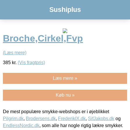
Sushiplus
Broche,Cirkel,Fvp
(Læs mere)
385
kr.
(Vis fragtpris)
Læs mere »
Køb nu »
De mest populære smykke-webshops er i øjeblikket
Pilgrim.dk
,
Brodersens.dk
,
FrederikIX.dk
,
SifJakobs.dk
og
EndlessNordic.dk
, som alle har nogle rigtig lækre smykker.