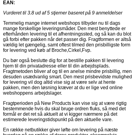
EAN:
Vurderet til
3.8
ud af 5 stjerner baseret på
9
anmeldelser
Temmelig mange internet webshops tilbyder nu til dags
mange forskellige leveringsmåder. Den mest benyttede er
efterhånden levering til et afhentningssted, og så kan du blot
gå forbi efter pakken når det passer dig. Fragtformen er altså
vældig let gængelig, samt oftest tilmed den prisbilligste form
for levering ved køb af Broche,Cirkel,Fvp.
Du bør også beslutte dig for at bestille pakken til levering
hjem til din privatadresse eller til din arbejdsplads.
Fragtmetoden bliver af og til en anelse mindre prisbillig, men
desuden usædvanlig smart. Den mest prisbevidste mulighed
for levering vil dog altid vise sig at være selv at hente
pakken, men den løsning kræver at du er lige ved online
webshoppens arbejdslager.
Fragtperioden på New Products kan vise sig at være rigtig
bestemmende hvis du skal bruge ordren fluks, så med det
formål er det ret så aktuelt at vi kigger nærmere på det
estimerede leveringstidspunkt på den aktuelle vare.
En række netbutikker giver løfte om levering på næste