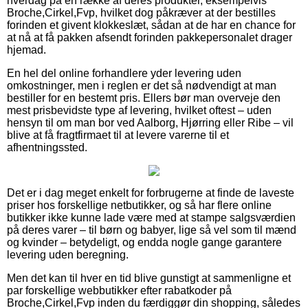
hverdag på en række af deres produkter, eksempelvis
Broche,Cirkel,Fvp, hvilket dog påkræver at der bestilles
forinden et givent klokkeslæt, sådan at de har en chance for
at nå at få pakken afsendt forinden pakkepersonalet drager
hjemad.
En hel del online forhandlere yder levering uden
omkostninger, men i reglen er det så nødvendigt at man
bestiller for en bestemt pris. Ellers bør man overveje den
mest prisbevidste type af levering, hvilket oftest – uden
hensyn til om man bor ved Aalborg, Hjørring eller Ribe – vil
blive at få fragtfirmaet til at levere varerne til et
afhentningssted.
Det er i dag meget enkelt for forbrugerne at finde de laveste
priser hos forskellige netbutikker, og så har flere online
butikker ikke kunne lade være med at stampe salgsværdien
på deres varer – til børn og babyer, lige så vel som til mænd
og kvinder – betydeligt, og endda nogle gange garantere
levering uden beregning.
Men det kan til hver en tid blive gunstigt at sammenligne et
par forskellige webbutikker efter rabatkoder på
Broche,Cirkel,Fvp inden du færdiggør din shopping, således