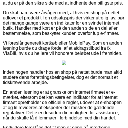
at du er på den sikre side med at indhente den billigste pris.
Du skal bare være årvågen med, at hvis en shop på nettet
udlover et produkt til en udsalgspris der virker utrolig lav, bør
det mange gange være en indikator for en svindel internet
butik. Handler med kort er på den anden side en del af en
bestemmelse, som beskytter kunden overfor fup e-firmaer.
Vi foreslår generelt kortkøb eller MobilePay. Som en anden
løsning burde du drage fordel af et afdragstilbud fra fx
ViaBill, hvis du hellere vil honorere beløbet ude i fremtiden.
Inden nogen handler hos en shop på nettet burde man altid
studere dens forretningsbetingelser, dog er det normalt et
tidskrævende arbejde.
En anden løsning er at granske om internet firmaet er e-
mærket, eftersom det kan være en indikator for at internet
firmaet opretholder de officielle regler, udover at e-shoppen
af og til revideres af eksperter der mestrer de gældende
regulativer. Dette er desuden din mulighed for assistance,
når du skulle få dilemmaer i forbindelse med din handel.
Endvidere foreslåes det at man er oppe på mærkerne