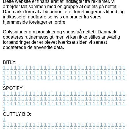
Dette website er finansieret af indtægter fra reklamer. Vi
arbejder tæt sammen med en gruppe af outlets på nettet i
Danmark i form af at vi annoncerer forretningernes tilbud, og
indkasserer godtgørelse hvis en bruger fra vores
hjemmeside foretager en ordre.
Oplysninger om produkter og shops på nettet i Danmark
opdateres rutinemæssigt, men vi kan ikke stilles ansvarlig
for ændringer der er blevet iværksat siden vi senest
opdaterede de anvendte data.
BITLY:
1
1
1
1
1
1
1
1
1
1
1
1
1
1
1
1
1
1
1
1
1
1
1
1
1
1
1
1
1
1
1
1
1
1
1
1
1
1
1
1
1
1
1
1
1
1
1
1
1
1
1
1
1
1
1
1
1
1
1
1
1
1
1
1
1
1
1
1
1
1
1
1
1
1
1
1
1
1
1
1
1
1
1
1
1
1
1
1
1
1
1
1
1
1
1
1
1
1
1
1
SPOTIFY:
1
1
1
1
1
1
1
1
1
1
1
1
1
1
1
1
1
1
1
1
1
1
1
1
1
1
1
1
1
1
1
1
1
1
1
1
1
1
1
1
1
1
1
1
1
1
1
1
1
1
1
1
1
1
1
1
1
1
1
1
1
1
1
1
1
1
1
1
1
1
1
1
1
1
1
1
1
1
1
1
1
1
1
1
1
1
1
1
1
1
1
1
1
1
1
1
1
1
1
1
CUTTLY BIO:
1
1
1
1
1
1
1
1
1
1
1
1
1
1
1
1
1
1
1
1
1
1
1
1
1
1
1
1
1
1
1
1
1
1