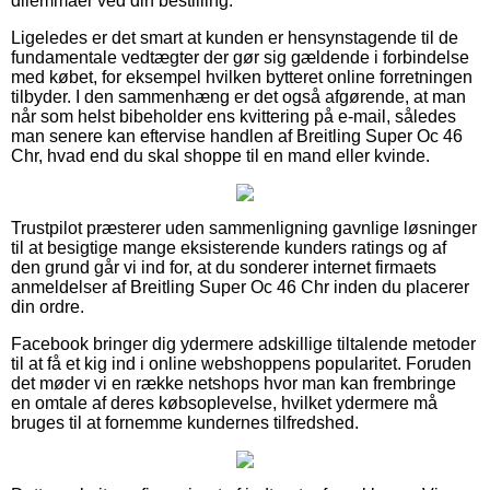
dilemmaer ved din bestilling.
Ligeledes er det smart at kunden er hensynstagende til de
fundamentale vedtægter der gør sig gældende i forbindelse
med købet, for eksempel hvilken bytteret online forretningen
tilbyder. I den sammenhæng er det også afgørende, at man
når som helst bibeholder ens kvittering på e-mail, således
man senere kan eftervise handlen af Breitling Super Oc 46
Chr, hvad end du skal shoppe til en mand eller kvinde.
Trustpilot præsterer uden sammenligning gavnlige løsninger
til at besigtige mange eksisterende kunders ratings og af
den grund går vi ind for, at du sonderer internet firmaets
anmeldelser af Breitling Super Oc 46 Chr inden du placerer
din ordre.
Facebook bringer dig ydermere adskillige tiltalende metoder
til at få et kig ind i online webshoppens popularitet. Foruden
det møder vi en række netshops hvor man kan frembringe
en omtale af deres købsoplevelse, hvilket ydermere må
bruges til at fornemme kundernes tilfredshed.