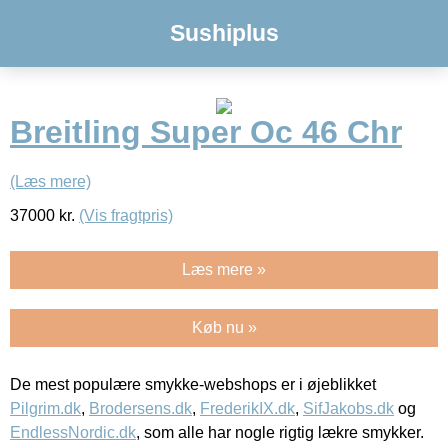
Sushiplus
Breitling Super Oc 46 Chr
(Læs mere)
37000
kr.
(Vis fragtpris)
Læs mere »
Køb nu »
De mest populære smykke-webshops er i øjeblikket
Pilgrim.dk
,
Brodersens.dk
,
FrederikIX.dk
,
SifJakobs.dk
og
EndlessNordic.dk
, som alle har nogle rigtig lækre smykker.