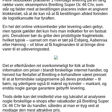
Flere netbutikker præsterer 1 hverdags levering på en lang
række varer, eksempelvis Breitling Super Oc 46 Chr, som
står og falder med at bestillingen placeres inden et angivent
klokkeslæt, så at de kan nå at få bestillingen afsted forinden
de logistikansatte har fyraften.
En hel del online virksomheder yder levering uden gebyr,
men typisk gælder det kun hvis man indkøber for en fastsat
pris. Derudover bør du gribe den prisbilligste fragtmetode,
hvilket typisk – uanset om man er tæt på Esbjerg, Aabenraa
eller Hørning – vil blive at få fragtmanden til at bringe dine
varer til et udleveringssted.
Det er efterhånden ret overkommeligt for folk at finde
information om priser i blandt forskellige internet handler, og
herved har flertallet af Breitling e-forhandlere været presset
til at at formindske salgspriserne på deres produkter – til
børn, og yderligere også til mænd og kvinder – markant, og
endda nogle gange garantere gebyrfri levering.
Trods dette kan det imidlertid vise sig lukrativt at analysere
nogle forskellige e-shops efter rabatkoder på Breitling Super
Oc 46 Chr før du handler, således at man er tryg ved at
modtage den mest attraktive pris.