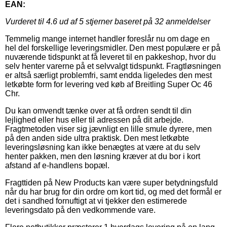
EAN:
Vurderet til
4.6
ud af 5 stjerner baseret på
32
anmeldelser
Temmelig mange internet handler foreslår nu om dage en
hel del forskellige leveringsmidler. Den mest populære er på
nuværende tidspunkt at få leveret til en pakkeshop, hvor du
selv henter varerne på et selvvalgt tidspunkt. Fragtløsningen
er altså særligt problemfri, samt endda ligeledes den mest
letkøbte form for levering ved køb af Breitling Super Oc 46
Chr.
Du kan omvendt tænke over at få ordren sendt til din
lejlighed eller hus eller til adressen på dit arbejde.
Fragtmetoden viser sig jævnligt en lille smule dyrere, men
på den anden side ultra praktisk. Den mest letkøbte
leveringsløsning kan ikke benægtes at være at du selv
henter pakken, men den løsning kræver at du bor i kort
afstand af e-handlens bopæl.
Fragttiden på New Products kan være super betydningsfuld
når du har brug for din ordre om kort tid, og med det formål er
det i sandhed fornuftigt at vi tjekker den estimerede
leveringsdato på den vedkommende vare.