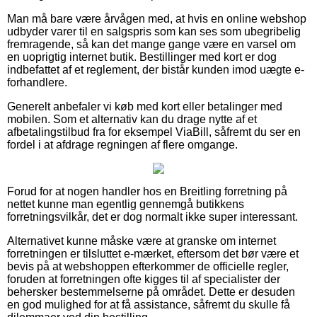
Man må bare være årvågen med, at hvis en online webshop
udbyder varer til en salgspris som kan ses som ubegribelig
fremragende, så kan det mange gange være en varsel om
en uoprigtig internet butik. Bestillinger med kort er dog
indbefattet af et reglement, der bistår kunden imod uægte e-
forhandlere.
Generelt anbefaler vi køb med kort eller betalinger med
mobilen. Som et alternativ kan du drage nytte af et
afbetalingstilbud fra for eksempel ViaBill, såfremt du ser en
fordel i at afdrage regningen af flere omgange.
Forud for at nogen handler hos en Breitling forretning på
nettet kunne man egentlig gennemgå butikkens
forretningsvilkår, det er dog normalt ikke super interessant.
Alternativet kunne måske være at granske om internet
forretningen er tilsluttet e-mærket, eftersom det bør være et
bevis på at webshoppen efterkommer de officielle regler,
foruden at forretningen ofte kigges til af specialister der
behersker bestemmelserne på området. Dette er desuden
en god mulighed for at få assistance, såfremt du skulle få