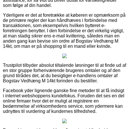
assistance, for så vidt du bliver udsat for vanskeligheder
som følge af din handel.
Yderligere er det at foretrække at køberen er opmærksom på
de primære regler der kan håndhæves i forbindelse med
transaktionen, som eksempelvis hvilken bytteret e-
forretningen benytter. I den forbindelse er det virkelig vigtigt,
at man stadig sikrer ens e-mail kvittering, således man en
anden gang kan bevise sin ordre af Bogstav Vedhæng M
14kt, om man er på shopping til en mand eller kvinde.
Trustpilot tilbyder absolut tiltalende løsninger til at finde ud af
en stor gruppe forhenværende brugeres omtaler og af den
grund tilrådes det, at du besigtiger e-handlens omtaler af
Bogstav Vedhæng M 14kt forinden du bestiller.
Facebook yder lignende ganske fine metoder til at få indsigt
i internet webshoppens kundefokus. Foruden det ses en del
online firmaer hvor det er muligt at registrere en
bedømmelse af virksomhedens service, som ydermere kan
udnyttes til vurdering af kundernes tilfredshed.