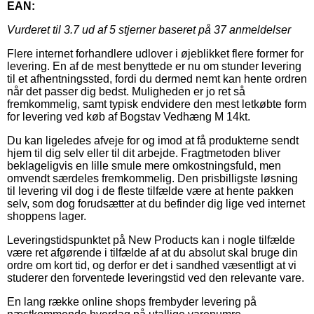
EAN:
Vurderet til
3.7
ud af 5 stjerner baseret på
37
anmeldelser
Flere internet forhandlere udlover i øjeblikket flere former for
levering. En af de mest benyttede er nu om stunder levering
til et afhentningssted, fordi du dermed nemt kan hente ordren
når det passer dig bedst. Muligheden er jo ret så
fremkommelig, samt typisk endvidere den mest letkøbte form
for levering ved køb af Bogstav Vedhæng M 14kt.
Du kan ligeledes afveje for og imod at få produkterne sendt
hjem til dig selv eller til dit arbejde. Fragtmetoden bliver
beklageligvis en lille smule mere omkostningsfuld, men
omvendt særdeles fremkommelig. Den prisbilligste løsning
til levering vil dog i de fleste tilfælde være at hente pakken
selv, som dog forudsætter at du befinder dig lige ved internet
shoppens lager.
Leveringstidspunktet på New Products kan i nogle tilfælde
være ret afgørende i tilfælde af at du absolut skal bruge din
ordre om kort tid, og derfor er det i sandhed væsentligt at vi
studerer den forventede leveringstid ved den relevante vare.
En lang række online shops frembyder levering på