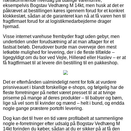
næstkommende hverdag på utallige varenumre,
eksempelvis Bogstav Vedhæng M 14kt, men husk at det er
påkrævet at bestillingen køres igennem forud for et konkret
klokkeslæt, sådan at de garanteret kan nå at få varen hen til
fragtfirmaet forud for at logistikmedarbejderne drager
hjemad.
Visse internet varehuse frembyder fragt uden gebyr, men
undertiden under forudsætning af at man aftager for et
fastsat beløb. Derudover burde man overveje den mest
letkøbte mulighed for levering, der i de fleste tilfælde –
ligegyldigt om du bor ved Vejle, Hillerød eller Haslev – er at
få fragtfirmaet til at levere din bestilling til en pakkeshop.
Det er efterhånden ualmindeligt nemt for folk at vurdere
prisniveauet i blandt forskellige e-shops, og følgelig har de
fleste forretninger på nettet været presset til at at tvinge
priserne på mange af deres produkter – til babyer og børn,
lige så vel som til kvinder og mænd – helt i bund, og endda
nogle gange præstere portofri levering.
Dog kan det til hver en tid være profitabelt at sammenligne
nogle e-forretninger efter udsalg på Bogstav Vedhæng M
14kt forinden du køber, sådan at du er sikker på at få den