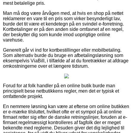
mest betalelige pris.
Man må dog være årvågen med, at hvis en shop på nettet
reklamerer en vare til en pris som virker besynderligt lav,
burde det tit være et kendetegn på en svindel e-forretning.
Kortbetalinger er på den anden side omfavnet af en regel,
der beskytter dig som kunde imod uoprigtige online
varehuse.
Generelt går vi ind for kortbestillinger eller mobilbetaling.
Som alternativ burde du bruge en afbetalingsløsning som
eksempelvis ViaBill, i tilfælde af at du foretrækker at afdrage
omkostningerne over et længere tidsrum.
Forud for at folk handler på en online butik burde man
principielt bese netbutikkens regler, men det er typisk et
omfattende projekt.
En nemmere løsning kan være at efterse om online butikken
er e-mærke tilsluttet, hvilket ofte er et sympol på at online
firmaet retter sig efter de danske retningslinjer, foruden at e-
firmaet regelmæssigt kontrolleres af fagfolk der er meget
bekendte med reglerne. Desuden giver det dig lejlighed til