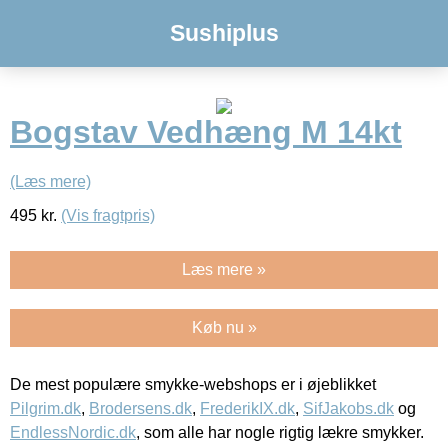
Sushiplus
Bogstav Vedhæng M 14kt
(Læs mere)
495
kr.
(Vis fragtpris)
Læs mere »
Køb nu »
De mest populære smykke-webshops er i øjeblikket
Pilgrim.dk
,
Brodersens.dk
,
FrederikIX.dk
,
SifJakobs.dk
og
EndlessNordic.dk
, som alle har nogle rigtig lækre smykker.