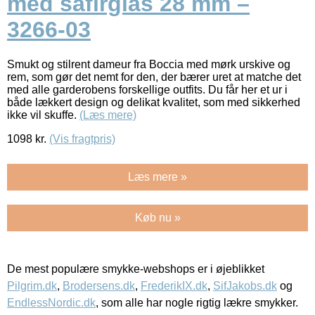
med safirglas 28 mm –
3266-03
Smukt og stilrent dameur fra Boccia med mørk urskive og
rem, som gør det nemt for den, der bærer uret at matche det
med alle garderobens forskellige outfits. Du får her et ur i
både lækkert design og delikat kvalitet, som med sikkerhed
ikke vil skuffe.
(Læs mere)
1098
kr.
(Vis fragtpris)
Læs mere »
Køb nu »
De mest populære smykke-webshops er i øjeblikket
Pilgrim.dk
,
Brodersens.dk
,
FrederikIX.dk
,
SifJakobs.dk
og
EndlessNordic.dk
, som alle har nogle rigtig lækre smykker.