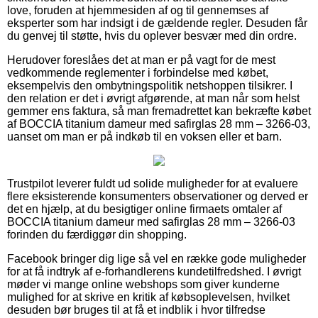
love, foruden at hjemmesiden af og til gennemses af
eksperter som har indsigt i de gældende regler. Desuden får
du genvej til støtte, hvis du oplever besvær med din ordre.
Herudover foreslåes det at man er på vagt for de mest
vedkommende reglementer i forbindelse med købet,
eksempelvis den ombytningspolitik netshoppen tilsikrer. I
den relation er det i øvrigt afgørende, at man når som helst
gemmer ens faktura, så man fremadrettet kan bekræfte købet
af BOCCIA titanium dameur med safirglas 28 mm – 3266-03,
uanset om man er på indkøb til en voksen eller et barn.
Trustpilot leverer fuldt ud solide muligheder for at evaluere
flere eksisterende konsumenters observationer og derved er
det en hjælp, at du besigtiger online firmaets omtaler af
BOCCIA titanium dameur med safirglas 28 mm – 3266-03
forinden du færdiggør din shopping.
Facebook bringer dig lige så vel en række gode muligheder
for at få indtryk af e-forhandlerens kundetilfredshed. I øvrigt
møder vi mange online webshops som giver kunderne
mulighed for at skrive en kritik af købsoplevelsen, hvilket
desuden bør bruges til at få et indblik i hvor tilfredse