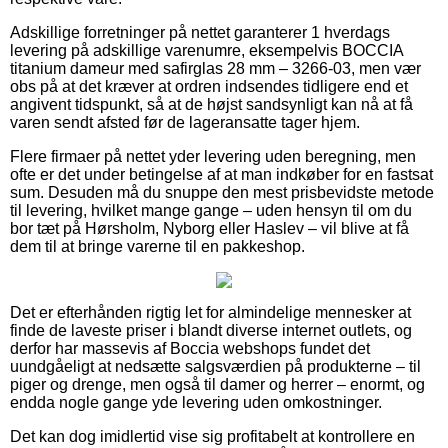
Adskillige forretninger på nettet garanterer 1 hverdags
levering på adskillige varenumre, eksempelvis BOCCIA
titanium dameur med safirglas 28 mm – 3266-03, men vær
obs på at det kræver at ordren indsendes tidligere end et
angivent tidspunkt, så at de højst sandsynligt kan nå at få
varen sendt afsted før de lageransatte tager hjem.
Flere firmaer på nettet yder levering uden beregning, men
ofte er det under betingelse af at man indkøber for en fastsat
sum. Desuden må du snuppe den mest prisbevidste metode
til levering, hvilket mange gange – uden hensyn til om du
bor tæt på Hørsholm, Nyborg eller Haslev – vil blive at få
dem til at bringe varerne til en pakkeshop.
Det er efterhånden rigtig let for almindelige mennesker at
finde de laveste priser i blandt diverse internet outlets, og
derfor har massevis af Boccia webshops fundet det
uundgåeligt at nedsætte salgsværdien på produkterne – til
piger og drenge, men også til damer og herrer – enormt, og
endda nogle gange yde levering uden omkostninger.
Det kan dog imidlertid vise sig profitabelt at kontrollere en