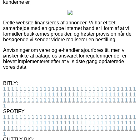
kunderne er.
Dette website finansieres af annoncer. Vi har et tæt
samarbejde med en gruppe internet handler i form af at vi
formidler butikkernes produkter, og høster provision når de
besøgende vi sender videre realiserer en bestilling.
Anvisninger om varer og e-handler ajourføres tit, men vi
ønsker ikke at påtage os ansvaret for reguleringer der er
blevet implementeret efter at vi sidste gang opdaterede
vores data.
BITLY:
1
1
1
1
1
1
1
1
1
1
1
1
1
1
1
1
1
1
1
1
1
1
1
1
1
1
1
1
1
1
1
1
1
1
1
1
1
1
1
1
1
1
1
1
1
1
1
1
1
1
1
1
1
1
1
1
1
1
1
1
1
1
1
1
1
1
1
1
1
1
1
1
1
1
1
1
1
1
1
1
1
1
1
1
1
1
1
1
1
1
1
1
1
1
1
1
1
1
1
1
SPOTIFY:
1
1
1
1
1
1
1
1
1
1
1
1
1
1
1
1
1
1
1
1
1
1
1
1
1
1
1
1
1
1
1
1
1
1
1
1
1
1
1
1
1
1
1
1
1
1
1
1
1
1
1
1
1
1
1
1
1
1
1
1
1
1
1
1
1
1
1
1
1
1
1
1
1
1
1
1
1
1
1
1
1
1
1
1
1
1
1
1
1
1
1
1
1
1
1
1
1
1
1
1
CUTTLY BIO: