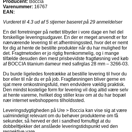
Producent:
Boccia
Varenummer:
16767
EAN:
Vurderet til
4.3
ud af 5 stjerner baseret på
29
anmeldelser
En del forretninger på nettet tilbyder i vore dage en hel del
forskellige leveringsudgaver. En der er meget anvendt er for
nærværende levering til et afhentningssted, hvor det er nemt
for dig at hente de bestilte produkter når du har mulighed for
det. Fragtmetoden er jo rigtig fremkommelig, og i mange
tilfælde desuden den mest prisbevidste fragtløsning ved køb
af BOCCIA titanium dameur med safirglas 28 mm – 3266-03.
Du burde ligeledes foretrække at bestille levering til hvor du
bor eller til når du er på job. Fragtløsningen bliver gerne en
sjat mere omkostningsfuld, men endvidere vældig praktisk.
Den mindst kostelige form for levering vil dog altid være selv
at hente varerne, hvilket dog stiller krav om at du har bopæl
nær internet webshoppens tilholdssted.
Leveringsdygtigheden på Ure > Boccia kan vise sig at være
ualmindeligt relevant om du behøver produkterne om få
sekunder, så herved er det i sandhed fornuftigt at du
dobbelttjekker det anslåede leveringstidspunkt ved den
respektive vare.