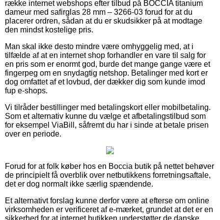
række internet webshops efter tilbud på BOCCIA titanium
dameur med safirglas 28 mm – 3266-03 forud for at du
placerer ordren, sådan at du er skudsikker på at modtage
den mindst kostelige pris.
Man skal ikke desto mindre være omhyggelig med, at i
tilfælde af at en internet shop forhandler en vare til salg for
en pris som er enormt god, burde det mange gange være et
fingerpeg om en snydagtig netshop. Betalinger med kort er
dog omfattet af et lovbud, der dækker dig som kunde imod
fup e-shops.
Vi tilråder bestillinger med betalingskort eller mobilbetaling.
Som et alternativ kunne du vælge et afbetalingstilbud som
for eksempel ViaBill, såfremt du har i sinde at betale prisen
over en periode.
Forud for at folk køber hos en Boccia butik på nettet behøver
de principielt få overblik over netbutikkens forretningsaftale,
det er dog normalt ikke særlig spændende.
Et alternativt forslag kunne derfor være at efterse om online
virksomheden er verificeret af e-mærket, grundet at det er en
sikkerhed for at internet butikken understøtter de danske