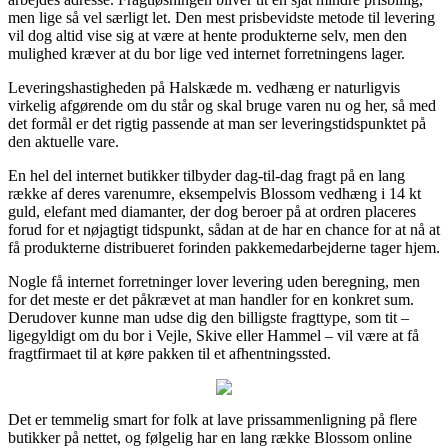
men lige så vel særligt let. Den mest prisbevidste metode til levering
vil dog altid vise sig at være at hente produkterne selv, men den
mulighed kræver at du bor lige ved internet forretningens lager.
Leveringshastigheden på Halskæde m. vedhæng er naturligvis
virkelig afgørende om du står og skal bruge varen nu og her, så med
det formål er det rigtig passende at man ser leveringstidspunktet på
den aktuelle vare.
En hel del internet butikker tilbyder dag-til-dag fragt på en lang
række af deres varenumre, eksempelvis Blossom vedhæng i 14 kt
guld, elefant med diamanter, der dog beroer på at ordren placeres
forud for et nøjagtigt tidspunkt, sådan at de har en chance for at nå at
få produkterne distribueret forinden pakkemedarbejderne tager hjem.
Nogle få internet forretninger lover levering uden beregning, men
for det meste er det påkrævet at man handler for en konkret sum.
Derudover kunne man udse dig den billigste fragttype, som tit –
ligegyldigt om du bor i Vejle, Skive eller Hammel – vil være at få
fragtfirmaet til at køre pakken til et afhentningssted.
Det er temmelig smart for folk at lave prissammenligning på flere
butikker på nettet, og følgelig har en lang række Blossom online