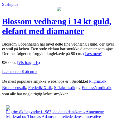
Sushiplus
Blossom vedhæng i 14 kt guld,
elefant med diamanter
Blossom Copenhagen har lavet dette fine vedhæng i guld, der giver
et smil på læben. Den søde elefant har smukke diamanter som øjne.
Der medfølger en forgyldt kuglekæde på 80 cm.
(Læs mere)
9800
kr.
(Vis fragtpris)
Læs mere »
Køb nu »
De mest populære smykke-webshops er i øjeblikket
Pilgrim.dk
,
Brodersens.dk
,
FrederikIX.dk
,
SifJakobs.dk
og
EndlessNordic.dk
,
som alle har nogle rigtig lækre smykker.
Pilgrim.dk begyndte i 1983, da de to danskere - Annemette
Markvad og Thomas Adamsen – rettede deres innovative