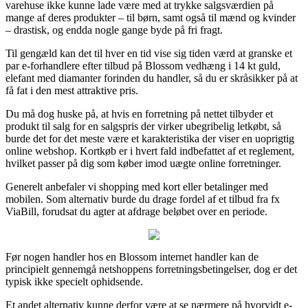
varehuse ikke kunne lade være med at trykke salgsværdien på
mange af deres produkter – til børn, samt også til mænd og kvinder
– drastisk, og endda nogle gange byde på fri fragt.
Til gengæld kan det til hver en tid vise sig tiden værd at granske et
par e-forhandlere efter tilbud på Blossom vedhæng i 14 kt guld,
elefant med diamanter forinden du handler, så du er skråsikker på at
få fat i den mest attraktive pris.
Du må dog huske på, at hvis en forretning på nettet tilbyder et
produkt til salg for en salgspris der virker ubegribelig letkøbt, så
burde det for det meste være et karakteristika der viser en uoprigtig
online webshop. Kortkøb er i hvert fald indbefattet af et reglement,
hvilket passer på dig som køber imod uægte online forretninger.
Generelt anbefaler vi shopping med kort eller betalinger med
mobilen. Som alternativ burde du drage fordel af et tilbud fra fx
ViaBill, forudsat du agter at afdrage beløbet over en periode.
Før nogen handler hos en Blossom internet handler kan de
principielt gennemgå netshoppens forretningsbetingelser, dog er det
typisk ikke specielt ophidsende.
Et andet alternativ kunne derfor være at se nærmere på hvorvidt e-