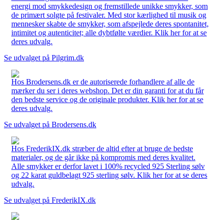
energi mod smykkedesign og fremstillede unikke smykker, som
de primært solgte på festivaler. Med stor kærlighed til musik og
mennesker skabte de smykker, som afspejlede deres spontanitet,
intimitet og autenticitet; alle dybtfølte værdier. Klik her for at se
deres udvalg.
Se udvalget på Pilgrim.dk
Hos Brodersens.dk er de autoriserede forhandlere af alle de
mærker du ser i deres webshop. Det er din garanti for at du får
den bedste service og de originale produkter. Klik her for at se
deres udvalg.
Se udvalget på Brodersens.dk
Hos FrederikIX.dk stræber de altid efter at bruge de bedste
materialer, og de går ikke på kompromis med deres kvalitet.
Alle smykker er derfor lavet i 100% recycled 925 Sterling sølv
og 22 karat guldbelagt 925 sterling sølv. Klik her for at se deres
udvalg.
Se udvalget på FrederikIX.dk