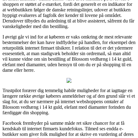
shoppen er støttet af e-mærket, fordi det generelt er en indikator for
at webbutikken følger de danske retningslinjer, udover at butikken
hyppigt evalueres af fagfolk der kender til lovene på området.
Derudover tilbydes du anledning til at blive assisteret, såfremt du får
vanskeligheder med din bestilling.
I øvrigt går vi ind for at køberen er vaks omkring de mest relevante
bestemmelser der kan have indflydelse på handlen, for eksempel den
returpolitik internet firmaet tilsikrer. I relation til det er det ydermere
essesentielt, at man stadigvæk beholder sin ordremail, så man altid
vil kunne vidne om sin bestilling af Blossom vedhæng i 14 kt guld,
elefant med diamanter, uden hensyn til om du er på shopping til en
dame eller herre.
Trustpilot forærer dig temmelig habile muligheder for at iagttage en
længere række øvrige køberes anmeldelser og af den grund slår vi et
slag for, at du ser nærmere på internet webshoppens omtaler af
Blossom vedhæng i 14 kt guld, elefant med diamanter forinden du
færdiggør din shopping.
Facebook frembyder på samme måde ret sikre chancer for at få
kendskab til internet firmaets kundefokus. Tilmed ses endda e-
butikker som giver folk mulighed for at skrive en vurdering af deres