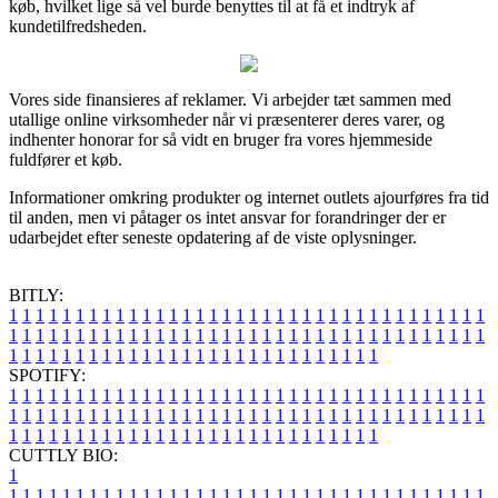
køb, hvilket lige så vel burde benyttes til at få et indtryk af
kundetilfredsheden.
Vores side finansieres af reklamer. Vi arbejder tæt sammen med
utallige online virksomheder når vi præsenterer deres varer, og
indhenter honorar for så vidt en bruger fra vores hjemmeside
fuldfører et køb.
Informationer omkring produkter og internet outlets ajourføres fra tid
til anden, men vi påtager os intet ansvar for forandringer der er
udarbejdet efter seneste opdatering af de viste oplysninger.
BITLY:
1
1
1
1
1
1
1
1
1
1
1
1
1
1
1
1
1
1
1
1
1
1
1
1
1
1
1
1
1
1
1
1
1
1
1
1
1
1
1
1
1
1
1
1
1
1
1
1
1
1
1
1
1
1
1
1
1
1
1
1
1
1
1
1
1
1
1
1
1
1
1
1
1
1
1
1
1
1
1
1
1
1
1
1
1
1
1
1
1
1
1
1
1
1
1
1
1
1
1
1
SPOTIFY:
1
1
1
1
1
1
1
1
1
1
1
1
1
1
1
1
1
1
1
1
1
1
1
1
1
1
1
1
1
1
1
1
1
1
1
1
1
1
1
1
1
1
1
1
1
1
1
1
1
1
1
1
1
1
1
1
1
1
1
1
1
1
1
1
1
1
1
1
1
1
1
1
1
1
1
1
1
1
1
1
1
1
1
1
1
1
1
1
1
1
1
1
1
1
1
1
1
1
1
1
CUTTLY BIO:
1
1
1
1
1
1
1
1
1
1
1
1
1
1
1
1
1
1
1
1
1
1
1
1
1
1
1
1
1
1
1
1
1
1
1
1
1