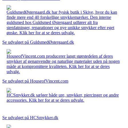
GuldsmedØstergaard.dk har fysisk butik i Skive, hvor du kan
finde mere end 40 forskellige smykkemærker. Den interne
guldsmed hos Guldsmed Østergaard udfører alt fra
stenfatninger, reparationer og nye unikke smykker efter eget
ønske. Klik her for at se deres udvalg.
Se udvalget på GuldsmedØstergaard.dk
HouseofVincent.com producerer langt størstedelen af deres
smykker af genanvendte og naturlige materialer uden på nogen
måde at kompromittere kvaliteten. Klik her for at se deres
udvalg.
Se udvalget på HouseofVincent.com
HCSmykker.dk sælger både ure, smykker, piercinger og andre
accessories. Klik her for at se deres udvalg.
Se udvalget på HCSmykker.dk