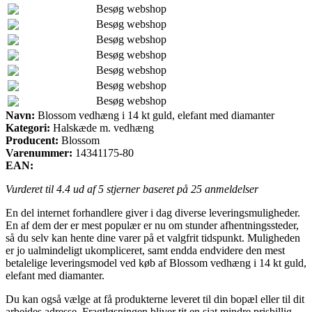
Besøg webshop
Besøg webshop
Besøg webshop
Besøg webshop
Besøg webshop
Besøg webshop
Besøg webshop
Navn:
Blossom vedhæng i 14 kt guld, elefant med diamanter
Kategori:
Halskæde m. vedhæng
Producent:
Blossom
Varenummer:
14341175-80
EAN:
Vurderet til
4.4
ud af 5 stjerner baseret på
25
anmeldelser
En del internet forhandlere giver i dag diverse leveringsmuligheder.
En af dem der er mest populær er nu om stunder afhentningssteder,
så du selv kan hente dine varer på et valgfrit tidspunkt. Muligheden
er jo ualmindeligt ukompliceret, samt endda endvidere den mest
betalelige leveringsmodel ved køb af Blossom vedhæng i 14 kt guld,
elefant med diamanter.
Du kan også vælge at få produkterne leveret til din bopæl eller til dit
arbejdes adresse. Fragtløsningen bliver tit en sjat mindre prisbillig,