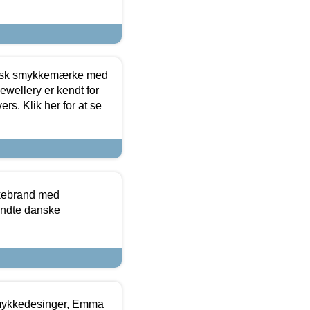
dansk smykkemærke med
ewellery er kendt for
ers. Klik her for at se
kkebrand med
ndte danske
mykkedesinger, Emma