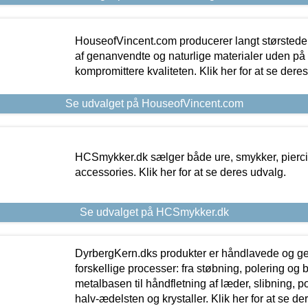
HouseofVincent.com producerer langt størstede
af genanvendte og naturlige materialer uden p
kompromittere kvaliteten. Klik her for at se dere
Se udvalget på HouseofVincent.com
HCSmykker.dk sælger både ure, smykker, pierc
accessories. Klik her for at se deres udvalg.
Se udvalget på HCSmykker.dk
DyrbergKern.dks produkter er håndlavede og 
forskellige processer: fra støbning, polering og
metalbasen til håndfletning af læder, slibning, p
halv-ædelsten og krystaller. Klik her for at se de