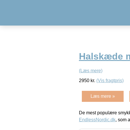
Halskæde m
(Læs mere)
2950
kr.
(Vis fragtpris)
Læs mere »
De mest populære smykk
EndlessNordic.dk
, som a