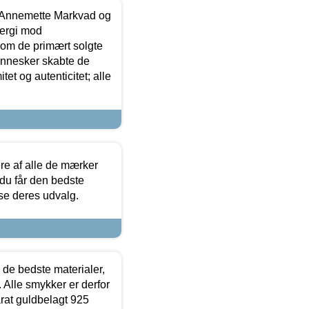
- Annemette Markvad og
ergi mod
som de primært solgte
mennesker skabte de
et og autenticitet; alle
.
re af alle de mærker
 du får den bedste
 se deres udvalg.
 de bedste materialer,
 Alle smykker er derfor
arat guldbelagt 925