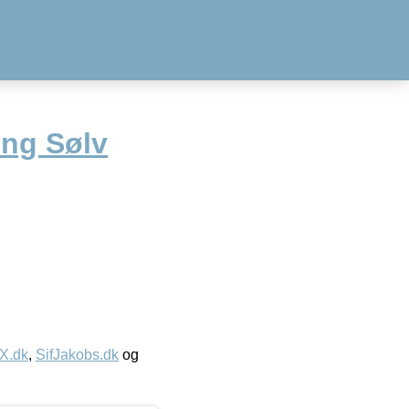
ing Sølv
IX.dk
,
SifJakobs.dk
og