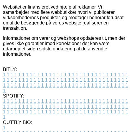
Websitet er finansieret ved hjælp af reklamer. Vi
samarbejder med flere webbutikker hvori vi publicerer
virksomhedernes produkter, og modtager honorar forudsat
en af de besøgende på vores website realiserer en
transaktion.
Informationer om varer og webshops opdateres tit, men der
gives ikke garantier imod korrektioner der kan være
udarbejdet siden sidste opdatering af de anvendte
informationer.
BITLY:
1
1
1
1
1
1
1
1
1
1
1
1
1
1
1
1
1
1
1
1
1
1
1
1
1
1
1
1
1
1
1
1
1
1
1
1
1
1
1
1
1
1
1
1
1
1
1
1
1
1
1
1
1
1
1
1
1
1
1
1
1
1
1
1
1
1
1
1
1
1
1
1
1
1
1
1
1
1
1
1
1
1
1
1
1
1
1
1
1
1
1
1
1
1
1
1
1
1
1
1
SPOTIFY:
1
1
1
1
1
1
1
1
1
1
1
1
1
1
1
1
1
1
1
1
1
1
1
1
1
1
1
1
1
1
1
1
1
1
1
1
1
1
1
1
1
1
1
1
1
1
1
1
1
1
1
1
1
1
1
1
1
1
1
1
1
1
1
1
1
1
1
1
1
1
1
1
1
1
1
1
1
1
1
1
1
1
1
1
1
1
1
1
1
1
1
1
1
1
1
1
1
1
1
1
CUTTLY BIO:
1