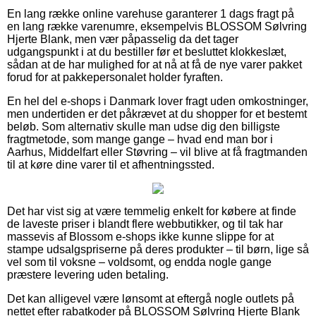
En lang række online varehuse garanterer 1 dags fragt på
en lang række varenumre, eksempelvis BLOSSOM Sølvring
Hjerte Blank, men vær påpasselig da det tager
udgangspunkt i at du bestiller før et besluttet klokkeslæt,
sådan at de har mulighed for at nå at få de nye varer pakket
forud for at pakkepersonalet holder fyraften.
En hel del e-shops i Danmark lover fragt uden omkostninger,
men undertiden er det påkrævet at du shopper for et bestemt
beløb. Som alternativ skulle man udse dig den billigste
fragtmetode, som mange gange – hvad end man bor i
Aarhus, Middelfart eller Støvring – vil blive at få fragtmanden
til at køre dine varer til et afhentningssted.
Det har vist sig at være temmelig enkelt for købere at finde
de laveste priser i blandt flere webbutikker, og til tak har
massevis af Blossom e-shops ikke kunne slippe for at
stampe udsalgspriserne på deres produkter – til børn, lige så
vel som til voksne – voldsomt, og endda nogle gange
præstere levering uden betaling.
Det kan alligevel være lønsomt at eftergå nogle outlets på
nettet efter rabatkoder på BLOSSOM Sølvring Hjerte Blank