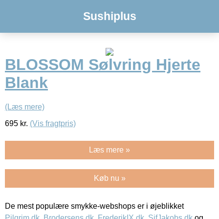
Sushiplus
BLOSSOM Sølvring Hjerte
Blank
(Læs mere)
695
kr.
(Vis fragtpris)
Læs mere »
Køb nu »
De mest populære smykke-webshops er i øjeblikket
Pilgrim.dk
,
Brodersens.dk
,
FrederikIX.dk
,
SifJakobs.dk
og