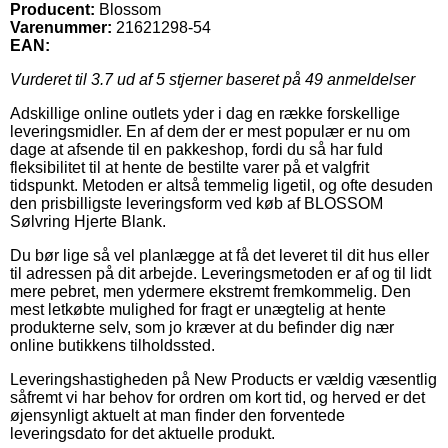
Producent:
Blossom
Varenummer:
21621298-54
EAN:
Vurderet til
3.7
ud af 5 stjerner baseret på
49
anmeldelser
Adskillige online outlets yder i dag en række forskellige
leveringsmidler. En af dem der er mest populær er nu om
dage at afsende til en pakkeshop, fordi du så har fuld
fleksibilitet til at hente de bestilte varer på et valgfrit
tidspunkt. Metoden er altså temmelig ligetil, og ofte desuden
den prisbilligste leveringsform ved køb af BLOSSOM
Sølvring Hjerte Blank.
Du bør lige så vel planlægge at få det leveret til dit hus eller
til adressen på dit arbejde. Leveringsmetoden er af og til lidt
mere pebret, men ydermere ekstremt fremkommelig. Den
mest letkøbte mulighed for fragt er unægtelig at hente
produkterne selv, som jo kræver at du befinder dig nær
online butikkens tilholdssted.
Leveringshastigheden på New Products er vældig væsentlig
såfremt vi har behov for ordren om kort tid, og herved er det
øjensynligt aktuelt at man finder den forventede
leveringsdato for det aktuelle produkt.