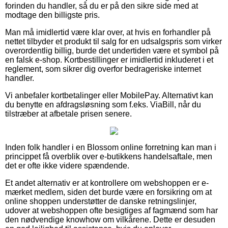
forinden du handler, så du er på den sikre side med at
modtage den billigste pris.
Man må imidlertid være klar over, at hvis en forhandler på
nettet tilbyder et produkt til salg for en udsalgspris som virker
overordentlig billig, burde det undertiden være et symbol på
en falsk e-shop. Kortbestillinger er imidlertid inkluderet i et
reglement, som sikrer dig overfor bedrageriske internet
handler.
Vi anbefaler kortbetalinger eller MobilePay. Alternativt kan
du benytte en afdragsløsning som f.eks. ViaBill, når du
tilstræber at afbetale prisen senere.
Inden folk handler i en Blossom online forretning kan man i
princippet få overblik over e-butikkens handelsaftale, men
det er ofte ikke videre spændende.
Et andet alternativ er at kontrollere om webshoppen er e-
mærket medlem, siden det burde være en forsikring om at
online shoppen understøtter de danske retningslinjer,
udover at webshoppen ofte besigtiges af fagmænd som har
den nødvendige knowhow om vilkårene. Dette er desuden