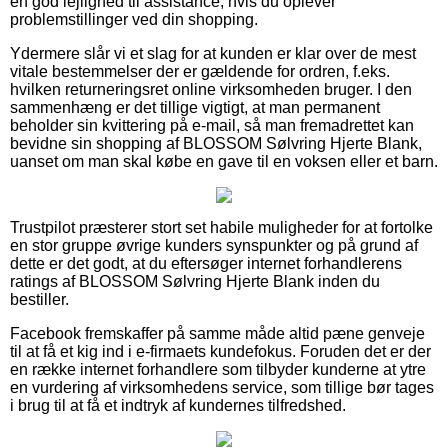
en god lejlighed til assistance, hvis du oplever
problemstillinger ved din shopping.
Ydermere slår vi et slag for at kunden er klar over de mest
vitale bestemmelser der er gældende for ordren, f.eks.
hvilken returneringsret online virksomheden bruger. I den
sammenhæng er det tillige vigtigt, at man permanent
beholder sin kvittering på e-mail, så man fremadrettet kan
bevidne sin shopping af BLOSSOM Sølvring Hjerte Blank,
uanset om man skal købe en gave til en voksen eller et barn.
Trustpilot præsterer stort set habile muligheder for at fortolke
en stor gruppe øvrige kunders synspunkter og på grund af
dette er det godt, at du eftersøger internet forhandlerens
ratings af BLOSSOM Sølvring Hjerte Blank inden du
bestiller.
Facebook fremskaffer på samme måde altid pæne genveje
til at få et kig ind i e-firmaets kundefokus. Foruden det er der
en række internet forhandlere som tilbyder kunderne at ytre
en vurdering af virksomhedens service, som tillige bør tages
i brug til at få et indtryk af kundernes tilfredshed.