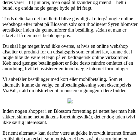
deres varer – til juniorer, men også til kvinder og mænd – helt i
bund, og endda nogle gange byde på fri fragt.
Trods dette kan det imidlertid blive gavnligt at eftergå nogle online
webshops efter rabat på Blossom sølv sort rhodineret Syren blomster
ørestikker inden du gennemfører din bestilling, sådan at man er
sikret at få den mest betalelige pris.
Du skal lige meget hvad ikke overse, at hvis en online webshop
afsætter et produkt for en udsalgspris som er uhørt lav, kunne det i
nogle tilfælde være et tegn på en bedragerisk online virksomhed.
Køb med gængse betalingskort er ikke desto mindre omfattet af en
anordning, hvilket assisterer en imod uægte internet forretninger.
Vi anbefaler bestillinger med kort eller mobilbetaling. Som et
alternativ kunne du vælge en afbetalingsløsning som eksempelvis
ViaBill, ifald du tilstræber at finansiere regningen i flere bidder.
Inden nogen shopper i en Blossom forretning på nettet bør man helt
sikkert skimme netbutikkens forretningsvilkår, det er dog uden tvivl
ikke særlig interessant.
Et nemt alternativ kan derfor være at tjekke hvorvidt internet firmaet
er tilsluttet e-mærket, som typisk er et bevis på at e-forretningen