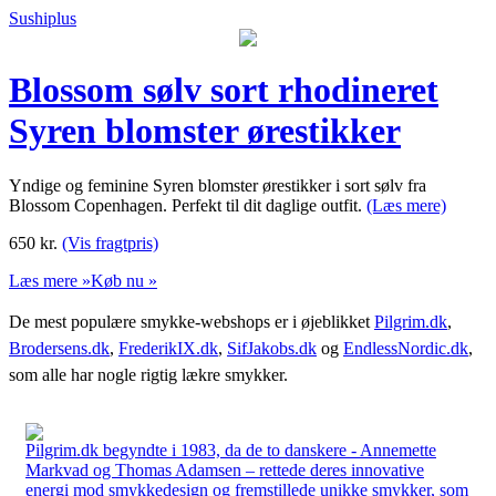
Sushiplus
Blossom sølv sort rhodineret
Syren blomster ørestikker
Yndige og feminine Syren blomster ørestikker i sort sølv fra
Blossom Copenhagen. Perfekt til dit daglige outfit.
(Læs mere)
650
kr.
(Vis fragtpris)
Læs mere »
Køb nu »
De mest populære smykke-webshops er i øjeblikket
Pilgrim.dk
,
Brodersens.dk
,
FrederikIX.dk
,
SifJakobs.dk
og
EndlessNordic.dk
,
som alle har nogle rigtig lækre smykker.
Pilgrim.dk begyndte i 1983, da de to danskere - Annemette
Markvad og Thomas Adamsen – rettede deres innovative
energi mod smykkedesign og fremstillede unikke smykker, som