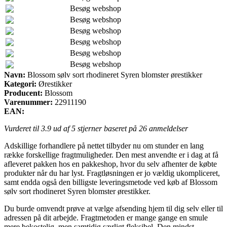
Besøg webshop
Besøg webshop
Besøg webshop
Besøg webshop
Besøg webshop
Besøg webshop
Navn:
Blossom sølv sort rhodineret Syren blomster ørestikker
Kategori:
Ørestikker
Producent:
Blossom
Varenummer:
22911190
EAN:
Vurderet til
3.9
ud af 5 stjerner baseret på
26
anmeldelser
Adskillige forhandlere på nettet tilbyder nu om stunder en lang
række forskellige fragtmuligheder. Den mest anvendte er i dag at få
afleveret pakken hos en pakkeshop, hvor du selv afhenter de købte
produkter når du har lyst. Fragtløsningen er jo vældig ukompliceret,
samt endda også den billigste leveringsmetode ved køb af Blossom
sølv sort rhodineret Syren blomster ørestikker.
Du burde omvendt prøve at vælge afsending hjem til dig selv eller til
adressen på dit arbejde. Fragtmetoden er mange gange en smule
mere bekostelig, men samtidig særligt fleksibel. Den mindst