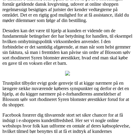
forstår gældende dansk lovgivning, udover at online shoppen
regelmæssigt besigtiges af jurister der kender vedtægterne på
området. Det er en rigtig god mulighed for at få assistance, ifald du
møder dilemmaer som følge af din bestilling.
Desuden kan det være til hjælp at kunden er vidende om de
fundamentale betingelser der har betydning for handlen, til eksempel
hvilken ombytningspolitik virksomheden anvender. I den
forbindelse er det samtidig afgørende, at man når som helst gemmer
sin faktura, så man i fremtiden kan påvise sin ordre af Blossom sølv
sort rhodineret Syren blomster ørestikker, hvad end man skal købe
en gave til en voksen eller et barn.
Trustpilot tilbyder evigt gode genveje til at kigge nærmere på en
længere række nuværende køberes synspunkter og derfor er det en
hjælp, at du kigger nærmere på e-forhandlerens anmeldelser af
Blossom sølv sort rhodineret Syren blomster ørestikker forud for at
du shopper.
Facebook forærer dig tilsvarende stort set sikre chancer for at få
indsigt i e-shoppens kundetilfredshed. Her ser vi nogle online
webshops hvor folk kan udforme en omtale af deres købsoplevelse,
hvilket tilmed bør benyttes til at få et indtryk af kundernes