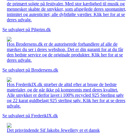
de primært solgte på festivaler. Med stor kærlighed til musik og
mennesker skabte de smykker, som afspejlede deres spontanitet,
intimitet og autenticitet; alle dybtfølte værdier. Klik her for at se
deres udvalg.
Se udvalget på Pilgrim.dk
Hos Brodersens.dk er de autoriserede forhandlere af alle de
mærker du ser i deres webshop. Det er din garanti for at du får
den bedste service og de originale produkter. Klik her for at se
deres udvalg.
Se udvalget på Brodersens.dk
Hos FrederikIX.dk stræber de altid efter at bruge de bedste
materialer, og de går ikke på kompromis med deres kvalitet.
Alle smykker er derfor lavet i 100% recycled 925 Sterling sølv
og 22 karat guldbelagt 925 sterling sølv. Klik her for at se deres
udvalg.
Se udvalget på FrederikIX.dk
Det prisvindende Sif Jakobs Jewellery er et dansk