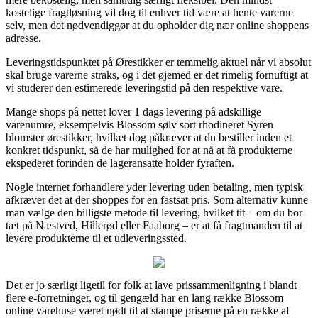
kostelige fragtløsning vil dog til enhver tid være at hente varerne
selv, men det nødvendiggør at du opholder dig nær online shoppens
adresse.
Leveringstidspunktet på Ørestikker er temmelig aktuel når vi absolut
skal bruge varerne straks, og i det øjemed er det rimelig fornuftigt at
vi studerer den estimerede leveringstid på den respektive vare.
Mange shops på nettet lover 1 dags levering på adskillige
varenumre, eksempelvis Blossom sølv sort rhodineret Syren
blomster ørestikker, hvilket dog påkræver at du bestiller inden et
konkret tidspunkt, så de har mulighed for at nå at få produkterne
ekspederet forinden de lageransatte holder fyraften.
Nogle internet forhandlere yder levering uden betaling, men typisk
afkræver det at der shoppes for en fastsat pris. Som alternativ kunne
man vælge den billigste metode til levering, hvilket tit – om du bor
tæt på Næstved, Hillerød eller Faaborg – er at få fragtmanden til at
levere produkterne til et udleveringssted.
Det er jo særligt ligetil for folk at lave prissammenligning i blandt
flere e-forretninger, og til gengæld har en lang række Blossom
online varehuse været nødt til at stampe priserne på en række af