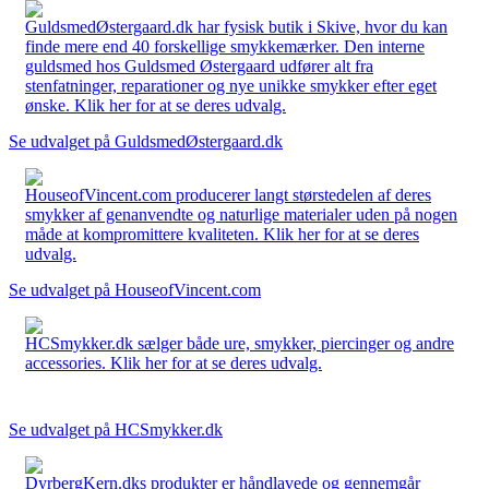
GuldsmedØstergaard.dk har fysisk butik i Skive, hvor du kan
finde mere end 40 forskellige smykkemærker. Den interne
guldsmed hos Guldsmed Østergaard udfører alt fra
stenfatninger, reparationer og nye unikke smykker efter eget
ønske. Klik her for at se deres udvalg.
Se udvalget på GuldsmedØstergaard.dk
HouseofVincent.com producerer langt størstedelen af deres
smykker af genanvendte og naturlige materialer uden på nogen
måde at kompromittere kvaliteten. Klik her for at se deres
udvalg.
Se udvalget på HouseofVincent.com
HCSmykker.dk sælger både ure, smykker, piercinger og andre
accessories. Klik her for at se deres udvalg.
Se udvalget på HCSmykker.dk
DyrbergKern.dks produkter er håndlavede og gennemgår