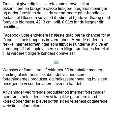
Trustpilot giver dig faktisk relevante genveje til at
eksaminere en længere række tidligere brugeres meninger
og derfor foreslåes det, at du ser nærmere på e-handlens
omtaler af Blossom sølv sort rhodineret hjerte vedhæng med
forgyldte blomster, 42+3 cm, brill. 0,01ct før du lægger din
bestilling.
Facebook yder endvidere i højeste grad pæne chancer for at
få indblik i netshoppens troværdighed. Herinde er der en
række internet forretninger som tilbyder kunderne at give en
vurdering af købsoplevelsen, som tillige bør drages fordel af
til at vurdere tidligere kunders oplevelser.
Websitet er finansieret af reklamer. Vi har aftaler med en
samling af internet selskaber idet vi annoncerer
forretningernes produkter, og indkasserer betaling hvis den
besøgende vi sender videre laver en handel.
Anvisninger vedrørende produkter og internet forretninger
ajourføres hele tiden, men vi kan ikke garantere imod
korrektioner der er blevet udført siden vi senest opdaterede
websitets informationer.