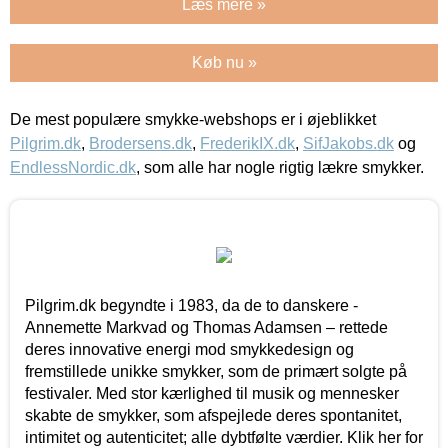
Læs mere »
Køb nu »
De mest populære smykke-webshops er i øjeblikket
Pilgrim.dk
,
Brodersens.dk
,
FrederikIX.dk
,
SifJakobs.dk
og
EndlessNordic.dk
, som alle har nogle rigtig lækre smykker.
Pilgrim.dk begyndte i 1983, da de to danskere -
Annemette Markvad og Thomas Adamsen – rettede
deres innovative energi mod smykkedesign og
fremstillede unikke smykker, som de primært solgte på
festivaler. Med stor kærlighed til musik og mennesker
skabte de smykker, som afspejlede deres spontanitet,
intimitet og autenticitet; alle dybtfølte værdier. Klik her for