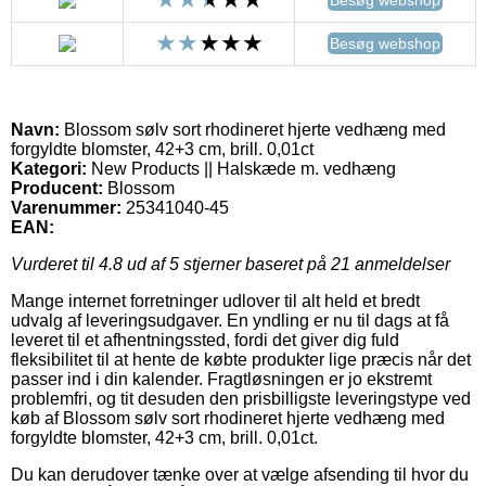
Besøg webshop
Navn:
Blossom sølv sort rhodineret hjerte vedhæng med
forgyldte blomster, 42+3 cm, brill. 0,01ct
Kategori:
New Products || Halskæde m. vedhæng
Producent:
Blossom
Varenummer:
25341040-45
EAN:
Vurderet til
4.8
ud af 5 stjerner baseret på
21
anmeldelser
Mange internet forretninger udlover til alt held et bredt
udvalg af leveringsudgaver. En yndling er nu til dags at få
leveret til et afhentningssted, fordi det giver dig fuld
fleksibilitet til at hente de købte produkter lige præcis når det
passer ind i din kalender. Fragtløsningen er jo ekstremt
problemfri, og tit desuden den prisbilligste leveringstype ved
køb af Blossom sølv sort rhodineret hjerte vedhæng med
forgyldte blomster, 42+3 cm, brill. 0,01ct.
Du kan derudover tænke over at vælge afsending til hvor du