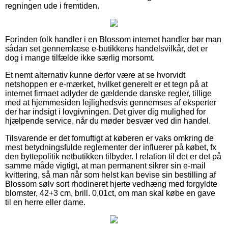
regningen ude i fremtiden.
Forinden folk handler i en Blossom internet handler bør man
sådan set gennemlæse e-butikkens handelsvilkår, det er
dog i mange tilfælde ikke særlig morsomt.
Et nemt alternativ kunne derfor være at se hvorvidt
netshoppen er e-mærket, hvilket generelt er et tegn på at
internet firmaet adlyder de gældende danske regler, tillige
med at hjemmesiden lejlighedsvis gennemses af eksperter
der har indsigt i lovgivningen. Det giver dig mulighed for
hjælpende service, når du møder besvær ved din handel.
Tilsvarende er det fornuftigt at køberen er vaks omkring de
mest betydningsfulde reglementer der influerer på købet, fx
den byttepolitik netbutikken tilbyder. I relation til det er det på
samme måde vigtigt, at man permanent sikrer sin e-mail
kvittering, så man når som helst kan bevise sin bestilling af
Blossom sølv sort rhodineret hjerte vedhæng med forgyldte
blomster, 42+3 cm, brill. 0,01ct, om man skal købe en gave
til en herre eller dame.