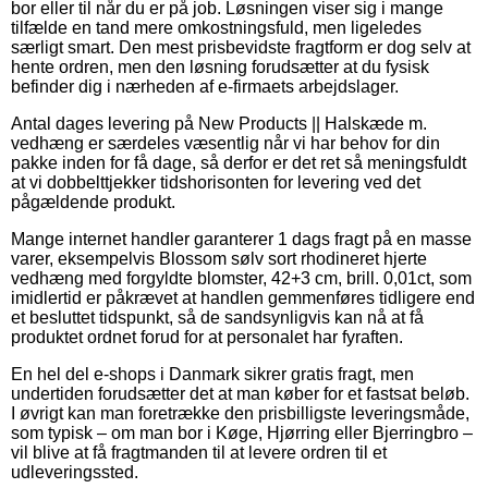
bor eller til når du er på job. Løsningen viser sig i mange
tilfælde en tand mere omkostningsfuld, men ligeledes
særligt smart. Den mest prisbevidste fragtform er dog selv at
hente ordren, men den løsning forudsætter at du fysisk
befinder dig i nærheden af e-firmaets arbejdslager.
Antal dages levering på New Products || Halskæde m.
vedhæng er særdeles væsentlig når vi har behov for din
pakke inden for få dage, så derfor er det ret så meningsfuldt
at vi dobbelttjekker tidshorisonten for levering ved det
pågældende produkt.
Mange internet handler garanterer 1 dags fragt på en masse
varer, eksempelvis Blossom sølv sort rhodineret hjerte
vedhæng med forgyldte blomster, 42+3 cm, brill. 0,01ct, som
imidlertid er påkrævet at handlen gemmenføres tidligere end
et besluttet tidspunkt, så de sandsynligvis kan nå at få
produktet ordnet forud for at personalet har fyraften.
En hel del e-shops i Danmark sikrer gratis fragt, men
undertiden forudsætter det at man køber for et fastsat beløb.
I øvrigt kan man foretrække den prisbilligste leveringsmåde,
som typisk – om man bor i Køge, Hjørring eller Bjerringbro –
vil blive at få fragtmanden til at levere ordren til et
udleveringssted.