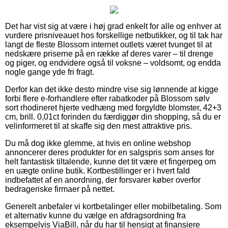
Det har vist sig at være i høj grad enkelt for alle og enhver at
vurdere prisniveauet hos forskellige netbutikker, og til tak har
langt de fleste Blossom internet outlets været tvunget til at
nedskære priserne på en række af deres varer – til drenge
og piger, og endvidere også til voksne – voldsomt, og endda
nogle gange yde fri fragt.
Derfor kan det ikke desto mindre vise sig lønnende at kigge
forbi flere e-forhandlere efter rabatkoder på Blossom sølv
sort rhodineret hjerte vedhæng med forgyldte blomster, 42+3
cm, brill. 0,01ct forinden du færdiggør din shopping, så du er
velinformeret til at skaffe sig den mest attraktive pris.
Du må dog ikke glemme, at hvis en online webshop
annoncerer deres produkter for en salgspris som anses for
helt fantastisk tiltalende, kunne det tit være et fingerpeg om
en uægte online butik. Kortbestillinger er i hvert fald
indbefattet af en anordning, der forsvarer køber overfor
bedrageriske firmaer på nettet.
Generelt anbefaler vi kortbetalinger eller mobilbetaling. Som
et alternativ kunne du vælge en afdragsordning fra
eksempelvis ViaBill, når du har til hensigt at finansiere