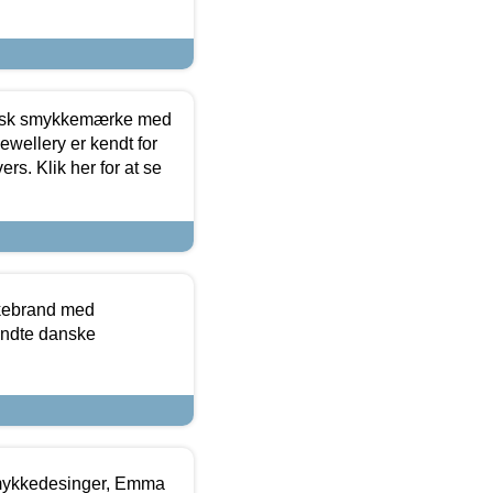
dansk smykkemærke med
ewellery er kendt for
ers. Klik her for at se
kkebrand med
ndte danske
mykkedesinger, Emma