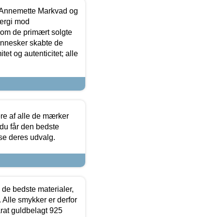
- Annemette Markvad og
ergi mod
som de primært solgte
mennesker skabte de
et og autenticitet; alle
.
re af alle de mærker
 du får den bedste
 se deres udvalg.
 de bedste materialer,
 Alle smykker er derfor
arat guldbelagt 925