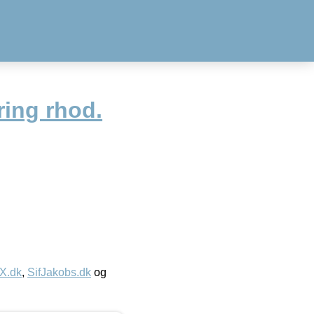
ring rhod.
IX.dk
,
SifJakobs.dk
og