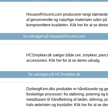
HouseofVincent.com producerer langt størstede
af genanvendte og naturlige materialer uden p
kompromittere kvaliteten. Klik her for at se dere
Se udvalget på HouseofVincent.com
HCSmykker.dk sælger både ure, smykker, pierc
accessories. Klik her for at se deres udvalg.
Se udvalget på HCSmykker.dk
DyrbergKern.dks produkter er håndlavede og 
forskellige processer: fra støbning, polering og
metalbasen til håndfletning af læder, slibning, p
halv-ædelsten og krystaller. Klik her for at se de