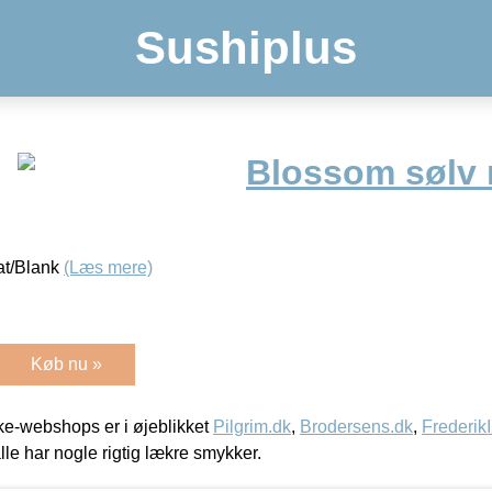
Sushiplus
Blossom sølv 
t/Blank
(Læs mere)
Køb nu »
e-webshops er i øjeblikket
Pilgrim.dk
,
Brodersens.dk
,
Frederik
lle har nogle rigtig lækre smykker.