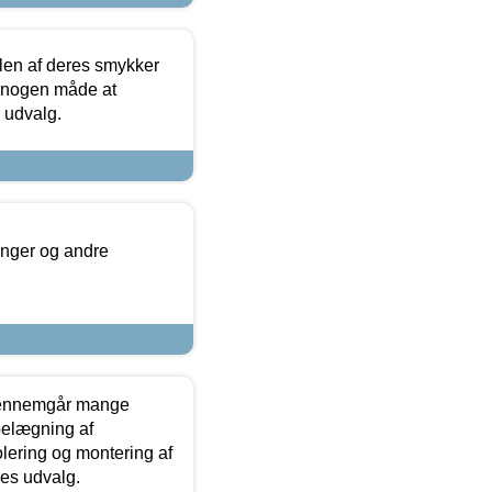
len af deres smykker
å nogen måde at
s udvalg.
inger og andre
gennemgår mange
 belægning af
olering og montering af
res udvalg.