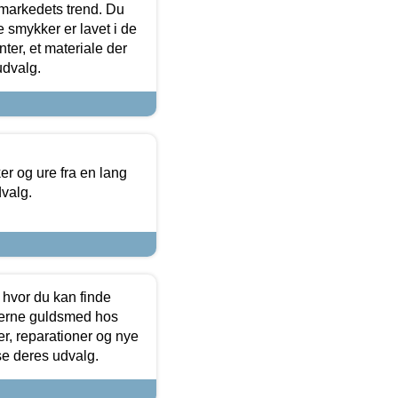
markedets trend. Du
e smykker er lavet i de
ter, et materiale der
udvalg.
 og ure fra en lang
dvalg.
 hvor du kan finde
terne guldsmed hos
r, reparationer og nye
se deres udvalg.