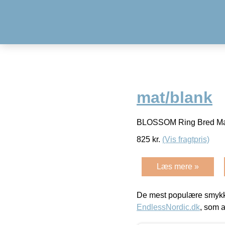
mat/blank
BLOSSOM Ring Bred Ma
825
kr.
(Vis fragtpris)
Læs mere »
De mest populære smykk
EndlessNordic.dk
, som a