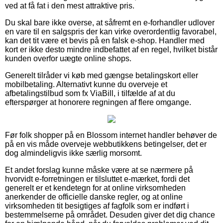
ved at få fat i den mest attraktive pris.
Du skal bare ikke overse, at såfremt en e-forhandler udlover
en vare til en salgspris der kan virke overordentlig favorabel,
kan det tit være et bevis på en falsk e-shop. Handler med
kort er ikke desto mindre indbefattet af en regel, hvilket bistår
kunden overfor uægte online shops.
Generelt tilråder vi køb med gængse betalingskort eller
mobilbetaling. Alternativt kunne du overveje et
afbetalingstilbud som fx ViaBill, i tilfælde af at du
efterspørger at honorere regningen af flere omgange.
Før folk shopper på en Blossom internet handler behøver de
på en vis måde overveje webbutikkens betingelser, det er
dog almindeligvis ikke særlig morsomt.
Et andet forslag kunne måske være at se nærmere på
hvorvidt e-forretningen er tilsluttet e-mærket, fordi det
generelt er et kendetegn for at online virksomheden
anerkender de officielle danske regler, og at online
virksomheden tit besigtiges af fagfolk som er indført i
bestemmelserne på området. Desuden giver det dig chance