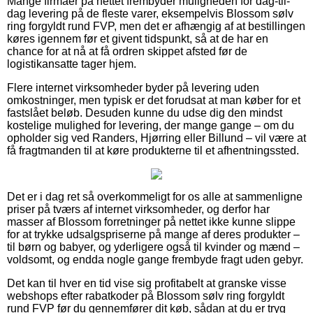
Mange firmaer på nettet frembyder muligheden for dag-til-
dag levering på de fleste varer, eksempelvis Blossom sølv
ring forgyldt rund FVP, men det er afhængig af at bestillingen
køres igennem før et givent tidspunkt, så at de har en
chance for at nå at få ordren skippet afsted før de
logistikansatte tager hjem.
Flere internet virksomheder byder på levering uden
omkostninger, men typisk er det forudsat at man køber for et
fastslået beløb. Desuden kunne du udse dig den mindst
kostelige mulighed for levering, der mange gange – om du
opholder sig ved Randers, Hjørring eller Billund – vil være at
få fragtmanden til at køre produkterne til et afhentningssted.
Det er i dag ret så overkommeligt for os alle at sammenligne
priser på tværs af internet virksomheder, og derfor har
masser af Blossom forretninger på nettet ikke kunne slippe
for at trykke udsalgspriserne på mange af deres produkter –
til børn og babyer, og yderligere også til kvinder og mænd –
voldsomt, og endda nogle gange frembyde fragt uden gebyr.
Det kan til hver en tid vise sig profitabelt at granske visse
webshops efter rabatkoder på Blossom sølv ring forgyldt
rund FVP før du gennemfører dit køb, sådan at du er tryg