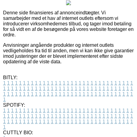
Denne side finansieres af annonceindtægter. Vi
samarbejder med et hav af internet outlets eftersom vi
introducerer virksomhedernes tilbud, og tager imod betaling
for så vidt en af de besøgende på vores website foretager en
ordre.
Anvisninger angående produkter og internet outlets
vedligeholdes fra tid til anden, men vi kan ikke give garantier
imod justeringer der er blevet implementeret efter sidste
opdatering af de viste data.
BITLY:
1
1
1
1
1
1
1
1
1
1
1
1
1
1
1
1
1
1
1
1
1
1
1
1
1
1
1
1
1
1
1
1
1
1
1
1
1
1
1
1
1
1
1
1
1
1
1
1
1
1
1
1
1
1
1
1
1
1
1
1
1
1
1
1
1
1
1
1
1
1
1
1
1
1
1
1
1
1
1
1
1
1
1
1
1
1
1
1
1
1
1
1
1
1
1
1
1
1
1
1
SPOTIFY:
1
1
1
1
1
1
1
1
1
1
1
1
1
1
1
1
1
1
1
1
1
1
1
1
1
1
1
1
1
1
1
1
1
1
1
1
1
1
1
1
1
1
1
1
1
1
1
1
1
1
1
1
1
1
1
1
1
1
1
1
1
1
1
1
1
1
1
1
1
1
1
1
1
1
1
1
1
1
1
1
1
1
1
1
1
1
1
1
1
1
1
1
1
1
1
1
1
1
1
1
CUTTLY BIO: