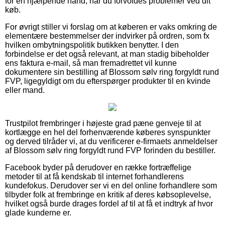
for en hjælpende hånd, når du forvoldes problemer ved dit
køb.
For øvrigt stiller vi forslag om at køberen er vaks omkring de
elementære bestemmelser der indvirker på ordren, som fx
hvilken ombytningspolitik butikken benytter. I den
forbindelse er det også relevant, at man stadig bibeholder
ens faktura e-mail, så man fremadrettet vil kunne
dokumentere sin bestilling af Blossom sølv ring forgyldt rund
FVP, ligegyldigt om du efterspørger produkter til en kvinde
eller mand.
Trustpilot frembringer i højeste grad pæne genveje til at
kortlægge en hel del forhenværende køberes synspunkter
og derved tilråder vi, at du verificerer e-firmaets anmeldelser
af Blossom sølv ring forgyldt rund FVP forinden du bestiller.
Facebook byder på derudover en række fortræffelige
metoder til at få kendskab til internet forhandlerens
kundefokus. Derudover ser vi en del online forhandlere som
tilbyder folk at frembringe en kritik af deres købsoplevelse,
hvilket også burde drages fordel af til at få et indtryk af hvor
glade kunderne er.