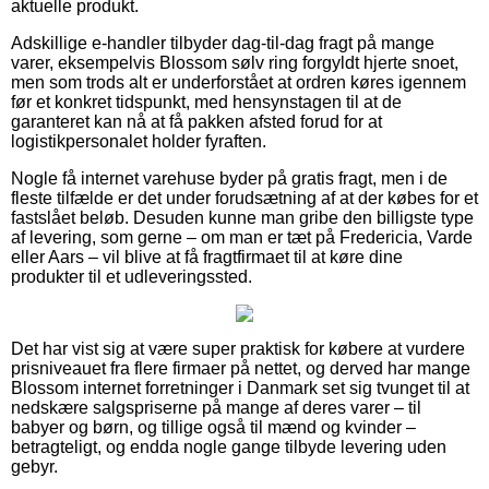
aktuelle produkt.
Adskillige e-handler tilbyder dag-til-dag fragt på mange
varer, eksempelvis Blossom sølv ring forgyldt hjerte snoet,
men som trods alt er underforstået at ordren køres igennem
før et konkret tidspunkt, med hensynstagen til at de
garanteret kan nå at få pakken afsted forud for at
logistikpersonalet holder fyraften.
Nogle få internet varehuse byder på gratis fragt, men i de
fleste tilfælde er det under forudsætning af at der købes for et
fastslået beløb. Desuden kunne man gribe den billigste type
af levering, som gerne – om man er tæt på Fredericia, Varde
eller Aars – vil blive at få fragtfirmaet til at køre dine
produkter til et udleveringssted.
Det har vist sig at være super praktisk for købere at vurdere
prisniveauet fra flere firmaer på nettet, og derved har mange
Blossom internet forretninger i Danmark set sig tvunget til at
nedskære salgspriserne på mange af deres varer – til
babyer og børn, og tillige også til mænd og kvinder –
betragteligt, og endda nogle gange tilbyde levering uden
gebyr.