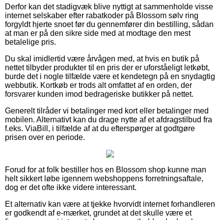
Derfor kan det stadigvæk blive nyttigt at sammenholde visse
internet selskaber efter rabatkoder på Blossom sølv ring
forgyldt hjerte snoet før du gennemfører din bestilling, sådan
at man er på den sikre side med at modtage den mest
betalelige pris.
Du skal imidlertid være årvågen med, at hvis en butik på
nettet tilbyder produkter til en pris der er uforståeligt letkøbt,
burde det i nogle tilfælde være et kendetegn på en snydagtig
webbutik. Kortkøb er trods alt omfattet af en orden, der
forsvarer kunden imod bedrageriske butikker på nettet.
Generelt tilråder vi betalinger med kort eller betalinger med
mobilen. Alternativt kan du drage nytte af et afdragstilbud fra
f.eks. ViaBill, i tilfælde af at du efterspørger at godtgøre
prisen over en periode.
Forud for at folk bestiller hos en Blossom shop kunne man
helt sikkert løbe igennem webshoppens forretningsaftale,
dog er det ofte ikke videre interessant.
Et alternativ kan være at tjekke hvorvidt internet forhandleren
er godkendt af e-mærket, grundet at det skulle være et