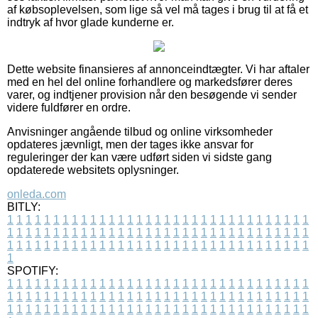
af købsoplevelsen, som lige så vel må tages i brug til at få et
indtryk af hvor glade kunderne er.
Dette website finansieres af annonceindtægter. Vi har aftaler
med en hel del online forhandlere og markedsfører deres
varer, og indtjener provision når den besøgende vi sender
videre fuldfører en ordre.
Anvisninger angående tilbud og online virksomheder
opdateres jævnligt, men der tages ikke ansvar for
reguleringer der kan være udført siden vi sidste gang
opdaterede websitets oplysninger.
onleda.com
BITLY:
1
1
1
1
1
1
1
1
1
1
1
1
1
1
1
1
1
1
1
1
1
1
1
1
1
1
1
1
1
1
1
1
1
1
1
1
1
1
1
1
1
1
1
1
1
1
1
1
1
1
1
1
1
1
1
1
1
1
1
1
1
1
1
1
1
1
1
1
1
1
1
1
1
1
1
1
1
1
1
1
1
1
1
1
1
1
1
1
1
1
1
1
1
1
1
1
1
1
1
1
SPOTIFY:
1
1
1
1
1
1
1
1
1
1
1
1
1
1
1
1
1
1
1
1
1
1
1
1
1
1
1
1
1
1
1
1
1
1
1
1
1
1
1
1
1
1
1
1
1
1
1
1
1
1
1
1
1
1
1
1
1
1
1
1
1
1
1
1
1
1
1
1
1
1
1
1
1
1
1
1
1
1
1
1
1
1
1
1
1
1
1
1
1
1
1
1
1
1
1
1
1
1
1