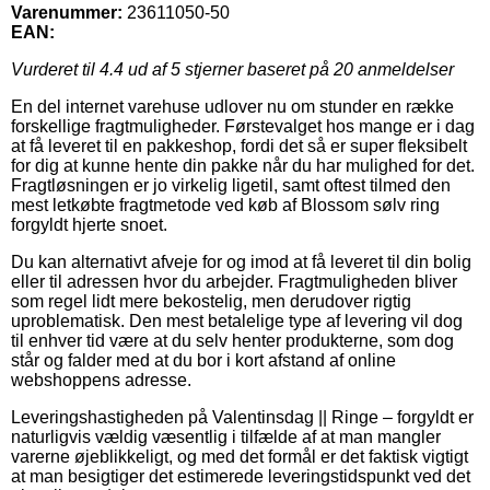
Varenummer:
23611050-50
EAN:
Vurderet til
4.4
ud af 5 stjerner baseret på
20
anmeldelser
En del internet varehuse udlover nu om stunder en række
forskellige fragtmuligheder. Førstevalget hos mange er i dag
at få leveret til en pakkeshop, fordi det så er super fleksibelt
for dig at kunne hente din pakke når du har mulighed for det.
Fragtløsningen er jo virkelig ligetil, samt oftest tilmed den
mest letkøbte fragtmetode ved køb af Blossom sølv ring
forgyldt hjerte snoet.
Du kan alternativt afveje for og imod at få leveret til din bolig
eller til adressen hvor du arbejder. Fragtmuligheden bliver
som regel lidt mere bekostelig, men derudover rigtig
uproblematisk. Den mest betalelige type af levering vil dog
til enhver tid være at du selv henter produkterne, som dog
står og falder med at du bor i kort afstand af online
webshoppens adresse.
Leveringshastigheden på Valentinsdag || Ringe – forgyldt er
naturligvis vældig væsentlig i tilfælde af at man mangler
varerne øjeblikkeligt, og med det formål er det faktisk vigtigt
at man besigtiger det estimerede leveringstidspunkt ved det