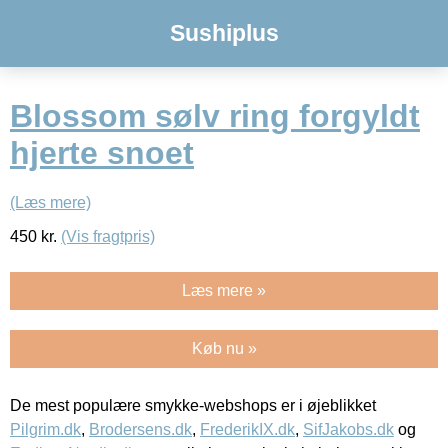
Sushiplus
Blossom sølv ring forgyldt
hjerte snoet
(Læs mere)
450
kr.
(Vis fragtpris)
Læs mere »
Køb nu »
De mest populære smykke-webshops er i øjeblikket
Pilgrim.dk
,
Brodersens.dk
,
FrederikIX.dk
,
SifJakobs.dk
og