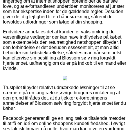
fingerpeg om at internet shoppen opretholder de danske
love, og at e-forhandleren undertiden monitoreres af jurister
som har ekspertise inden for de gældende regler. Desuden
giver det dig lejlighed til en håndsrækning, såfremt du
forvoldes udfordringer som følge af din shopping.
Endvidere anbefales det at kunden er vaks omkring de
væsentligste vedtægter der kan have indflydelse på købet,
som eksempelvis den returrettighed netshoppen tilbyder. I
den forbindelse er det desuden essesentielt, at man altid
beholder sin købsbekræftelse, således man når som helst
kan eftervise sin bestilling af Blossom sølv ring forgyldt
hjerte snoet, uafhængig om du er på indkøb til en mand eller
kvinde.
Trustpilot tilbyder relativt udmærkede løsninger til at se
nærmere på en lang række øvrige brugeres omtaler og af
den grund tilrådes det, at du tjekker e-forretningens
anmeldelser af Blossom sølv ring forgyldt hjerte snoet før du
køber.
Facebook genererer tillige en lang række tiltalende metoder
til at få en idé om online shoppens kundetilfredshed. I øvrigt
ses faktisk firmaer på nettet hvor man kan give en vurdering